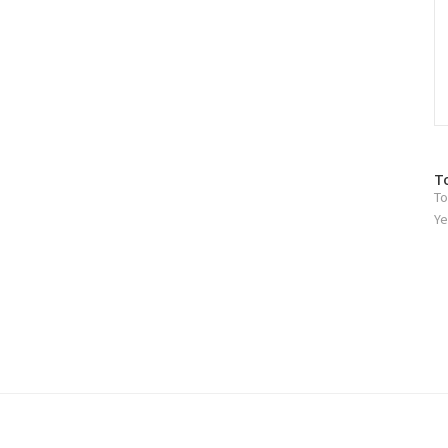
방
T
To
문
자
Ye
수