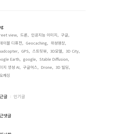
ag
reet view,
드론,
인공지능 이미지,
구글,
테이블 디퓨전,
Geocaching,
위성영상,
adcopter,
GPS,
스트릿뷰,
3D모델,
3D City,
ogle Earth,
google,
Stable Diffusion,
미지 생성 AI,
구글어스,
Drone,
3D 빌딩,
오캐싱,
근글
인기글
근댓글