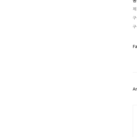
공
제
구
구
페
F
이
스
북
트
위
터
플
A
러
그
인
C