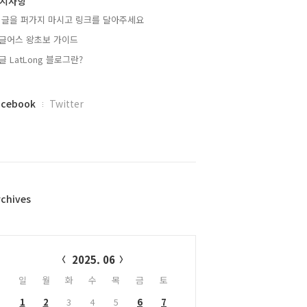
지사항
 글을 퍼가지 마시고 링크를 달아주세요
글어스 왕초보 가이드
글 LatLong 블로그란?
acebook
Twitter
rchives
alendar
2025. 06
일
월
화
수
목
금
토
1
2
3
4
5
6
7