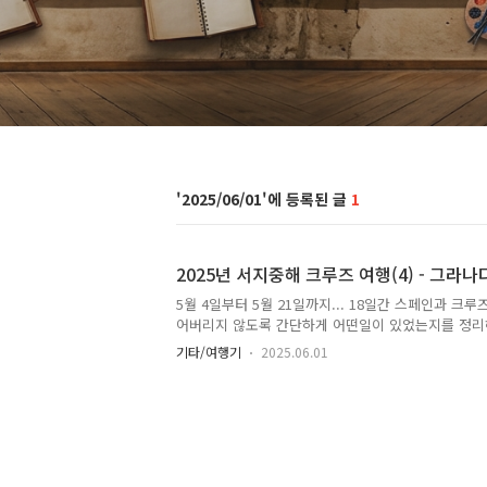
2025/06/01
1
2025년 서지중해 크루즈 여행(4) - 그라나
5월 4일부터 5월 21일까지... 18일간 스페인과 크
어버리지 않도록 간단하게 어떤일이 있었는지를 정리
여행이나 자유여행을 준비하시는 분이 있다면 도움이
기타/여행기
2025.06.01
도 파라도르 호텔그라나다 니콜라스 전망대플라멩고5월
도 파라도르 호텔출발하기 전, 이 호텔에 묵어보자고 
래와 같이 톨레도를 한눈에 볼 수 있는 전망 맛집이거
려고 했는데 톨레도를 향한 방들은 이미 모두 예약되
그래서 숙소에서 체크아웃하고 짐을 챙겨 이 호텔에 
을 즐기기로 했습니다. 그런데 우리가 도착했을 때는