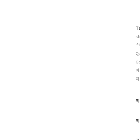
T
st
스
Qu
Go
이
지
최
최
근
글
과
최
인
기
글