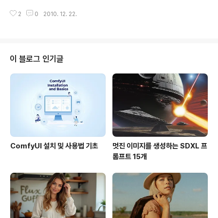
니다. 예전에는 물론 군사기지였을테죠. 해자였을 법한 웅
그래도 다섯번째 글입니다. 첫번째 글, 두번째 글, 세번째
덩이에는 예쁜 정원이 꾸며져 있습니다. 아래 무식하게 큰
2
0
2010. 12. 22.
글, 네번째 글을 읽어보세요. 네번째 글에서 언급한 것처럼
해안포도 아마 2차세계대전까지는 사용되..
이번 글은 구엘 공원입니다. 바르셀로나에서 딱 한군데만
봐야한다면 물론 사그라다 파밀리아 성당이지만, 두군데를
선택하라면 저는 구엘 공원을 선택할 것입니다. 다음에 정
말 충분한 시간이 있다면 하루 종일 구석구석 돌아보고 싶
이 블로그 인기글
습니다. 아래는 구엘 공원 입구입니다. 사진 중심부에 있는
동그라미 부분에 구엘공원의 대표 아이콘이라고 할 수 있
는 채색 타일 도마뱀이 있습니다. 아래가 그 도마뱀입니다.
제 카메라 배터리가 다 떨어지는 바람에 제가 직접 찍은 사
진은 없습니다. 그러고 보니 제..
ComfyUI 설치 및 사용법 기초
멋진 이미지를 생성하는 SDXL 프
롬프트 15개