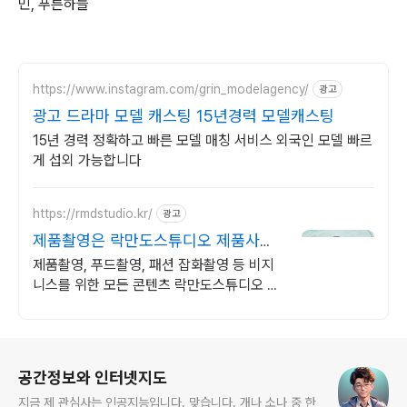
민, 푸른하늘
https://www.instagram.com/grin_modelagency/
광고
광고 드라마 모델 캐스팅 15년경력 모델캐스팅
15년 경력 정확하고 빠른 모델 매칭 서비스 외국인 모델 빠르
게 섭외 가능합니다
https://rmdstudio.kr/
광고
제품촬영은 락만도스튜디오 제품사진
촬영전문
제품촬영, 푸드촬영, 패션 잡화촬영 등 비지
니스를 위한 모든 콘텐츠 락만도스튜디오 제
품,푸드,화장품 촬영+보정까지원스톱! 편하
게문의주세요
로그 정보
공간정보와 인터넷지도
지금 제 관심사는 인공지능입니다. 맞습니다. 개나 소나 중 한