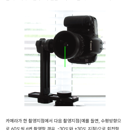
카메라가 한 촬영지점에서 다음 촬영지점(예를 들면, 수평방향으
로 60도씩 6번 촬영할 경우, -30도와 +30도 지점)으로 회전할