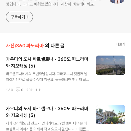
명입니다. 그래도 배워보겠습니다. 세상이 바뀔테니까요.
구독하기
더보기
사진/360 파노라마
의 다른 글
가우디의 도시 바르셀로나 - 360도 파노라마
와 지오캐싱 (6)
글 내용
바르셀로나에서의 두번째날입니다. 그러고보니 첫번째 날
이야기만으로 글을 다섯개 썼군요. 궁금하시면 첫번째 글,
두번째 글, 세번째 글, 네번째 글, 그리고 다섯번째 글을 읽
0
0
2011. 1. 11.
어보세요. 먼저 몬주익 공원을 둘러보기로 했습니다. 바르
셀로나 시내에서 남서쪽으로 있는 작은 동산으로 예전부터
있던 몬주익성, 그리고 1992년 하계 올림픽이 열린 몬주
가우디의 도시 바르셀로나 - 360도 파노라마
익 올림픽경기장도 바로 이 언덕에 있습니다. 일단 지하철
과 곤돌라를 타고 몬주익 언덕을 올라가서 걸어내려오기로
와 지오캐싱 (5)
글 내용
했습니다. 아래가 곤돌라의 모습입니다. 이걸 타고 끝까지
제가 생각해도 참 진도가 안나가네요. 9월 초에 다녀온 바
올라가서 내리면 몬주익 언덕입니다. 아래는 몬주익 성입
르셀로나 이야기를 이제야 적고 있으니 말입니다. 어쨌든