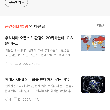
구독하기
더보기
공간정보/측량
의 다른 글
우리나라 오픈소스 환경이 20위라는데, GIS
분야는...
글 내용
며칠전 래드헷에서 전세계 75개국의 오픈소스 환경을 비
교 분석한 보고서인 ‘오픈소스 인덱스’를 발표했다고 합니
다. (참고 YTN 기사) 크게 활동 부문(activity)과 환경 부
10
0
2009. 4. 30.
문(environment) 두 가지 지표로 구분되어 있는데, 우리
나라는 활동 부문에서 0.44 점을 받으며 75개국 중 20위
를 차지했고, 환경 부문에서 0.83을 받으며 12위를 차지
휴대폰 GPS 의무화를 반대하지 않는 이유
했다고 합니다. 아래는 레드햇 사이트에 나온 오픈소스 환
글 내용
경 지수 지도입니다. 짙은 색일 수록 환경이 좋은 것을 의미
전자신문 기사에 따르면, 현재 "앞으로 출시되는 모든 휴대
하는데, 우리나라도 상위에 링크되어 있네요. 오픈소스 활
폰에 위성위치확인(GPS) 탑재를 의무화하는 방안이 추
동 지도 지도는 여기를 보시면 됩니다. 그런데, 솔직히 말씀
진"중이라고 합니다. "현재 대부분의 휴대폰이 채택하고 있
드려서 저는 이 결과에 아주 놀랬습니다. 기사 제목만 봤을
4
12
2009. 4. 19.
는 셀 방식의 LBS 수집 방법이 반경 1∼4㎞의 오차가 발
때는 우리나라 활동이나, 환경이 아주 안좋을 거라고 생각
생"하여 효용성이 떨어지기 때문이라는 것입니다. 이에 대
했기 ..