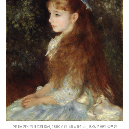
이레느 카앙 당베르의 초상, 1880년경, 65 x 54 cm, E.G. 뷔를레 컬렉션