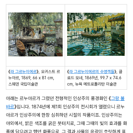
《
라 그르누이에르
》, 오귀스트 르
《
라 그르누이에르의 수영객들
》, 클
누아르, 1869, 66 x 81 cm,
로드 모네, 1869년, 99.7 x 74.6
스웨덴 국립미술관
cm, 뉴욕 메트로폴리탄 미술관
아래는 르누아르가 그렸던 전형적인 인상주의 풍경화인 《
그랑 불
바르
》입니다. 1874년에 제1회 인상주의 전시회가 열렸으니 르누
아르가 인상주의에 한창 심취하던 시절의 작품이죠. 인상주의는
야외에서, 밝은 색조를 굵은 붓터치로, 그때 그때의 빛의 효과를 화
폭에 담으려고 했던 화풍으로, 그 결과 사물의 윤곽이 흐릿하게 표