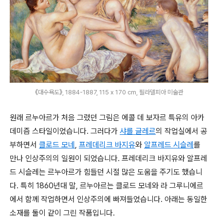
《대수욕도》, 1884-1887, 115 x 170 cm, 필라델피아 미술관
원래 르누아르가 처음 그렸던 그림은 에콜 데 보자르 특유의 아카
데미즘 스타일이었습니다. 그러다가
샤를 글레르
의 작업실에서 공
부하면서
클로드 모네
,
프레데리크 바지유
와
알프레드 시슬레
를
만나 인상주의의 일원이 되었습니다. 프레데리크 바지유와 알프레
드 시슬레는 르누아르가 힘들던 시절 많은 도움을 주기도 했습니
다. 특히 1860년대 말, 르누아르는 클로드 모네와 라 그루니에르
에서 함께 작업하면서 인상주의에 빠져들었습니다. 아래는 동일한
소재를 둘이 같이 그린 작품입니다.