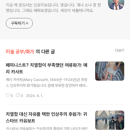
지금 제 관심사는 인공지능입니다. 맞습니다. 개나 소나 중 한
명입니다. 그래도 배워보겠습니다. 세상이 바뀔테니까요.
구독하기
더보기
미술 공부/화가
의 다른 글
페미니스트? 치열함이 부족했던 여류화가: 메
리 카사트
글 내용
메리 카사트(Mary Cassartt, 1844년~1926년)은 프랑
스 인상주의자 화가였습니다. 원래 부유한 집안에서 태어
나서, 아버지의 반대에도 불구하고 15살 때부터 화가의 길
0
0
2026. 4. 1.
을 걷기 시작한 당찬 여성입니다. 그렇지만 카사트는 베르
트 모리조 등의 여성 인상주의자들과 함께, 1986년 타마
르 가브의 《여성 인상주의자》가 출판되기 전까지 인상주의
치열함 대신 자유를 택한 인상주의 후원가: 귀
작가들을 다루는 미술사 교과서에서 대부분 누락되었습니
다. 심지어 미술사 관련 서적중 가장 유명한 교양 서적이라
스타브 카유보트
글 내용
할 수 있는 E.H.곰브리치의 《서양미술사》초판에는 여성 화
귀스타브 카유보트는 인상주의자 중에서 가장 나이가 어린