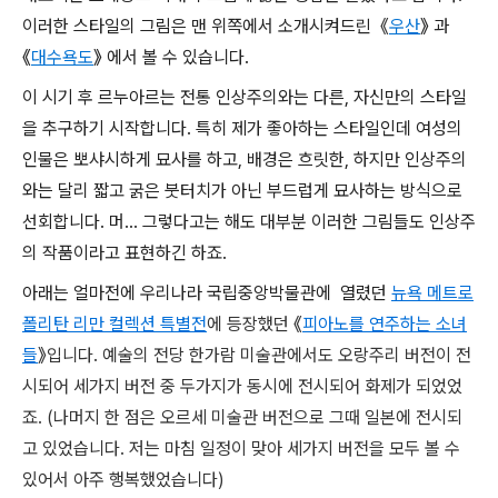
이러한 스타일의 그림은 맨 위쪽에서 소개시켜드린
《
우산
》 과
《
대수욕도
》 에서 볼 수 있습니다.
이 시기 후 르누아르는 전통 인상주의와는 다른, 자신만의 스타일
을 추구하기 시작합니다. 특히 제가 좋아하는 스타일인데 여성의
인물은 뽀샤시하게 묘사를 하고, 배경은 흐릿한, 하지만 인상주의
와는 달리 짧고 굵은 붓터치가 아닌 부드럽게 묘사하는 방식으로
선회합니다. 머... 그렇다고는 해도 대부분 이러한 그림들도 인상주
의 작품이라고 표현하긴 하죠.
아래는 얼마전에 우리나라 국립중앙박물관에 열렸던
뉴욕 메트로
폴리탄 리만 컬렉션 특별전
에 등장했던 《
피아노를 연주하는 소녀
들
》입니다. 예술의 전당 한가람 미술관에서도 오랑주리 버전이 전
시되어 세가지 버전 중 두가지가 동시에 전시되어 화제가 되었었
죠. (나머지 한 점은 오르세 미술관 버전으로 그때 일본에 전시되
고 있었습니다. 저는 마침 일정이 맞아 세가지 버전을 모두 볼 수
있어서 아주 행복했었습니다)