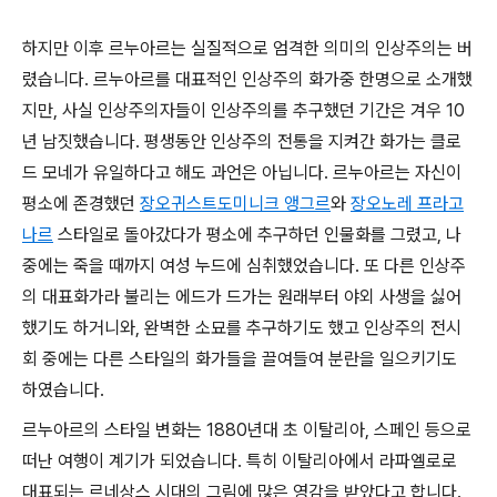
하지만 이후 르누아르는 실질적으로 엄격한 의미의 인상주의는 버
렸습니다. 르누아르를 대표적인 인상주의 화가중 한명으로 소개했
지만, 사실 인상주의자들이 인상주의를 추구했던 기간은 겨우 10
년 남짓했습니다. 평생동안 인상주의 전통을 지켜간 화가는 클로
드 모네가 유일하다고 해도 과언은 아닙니다. 르누아르는 자신이
평소에 존경했던
장오귀스트도미니크 앵그르
와
장오노레 프라고
나르
스타일로 돌아갔다가 평소에 추구하던 인물화를 그렸고, 나
중에는 죽을 때까지 여성 누드에 심취했었습니다. 또 다른 인상주
의 대표화가라 불리는 에드가 드가는 원래부터 야외 사생을 싫어
했기도 하거니와, 완벽한 소묘를 추구하기도 했고 인상주의 전시
회 중에는 다른 스타일의 화가들을 끌여들여 분란을 일으키기도
하였습니다.
르누아르의 스타일 변화는 1880년대 초 이탈리아, 스페인 등으로
떠난 여행이 계기가 되었습니다. 특히 이탈리아에서 라파엘로로
대표되는 르네상스 시대의 그림에 많은 영감을 받았다고 합니다.