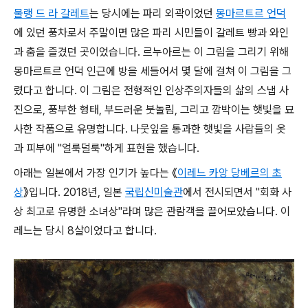
물랭 드 라 갈레트
는 당시에는 파리 외곽이었던
몽마르트르 언덕
에 있던 풍차로서 주말이면 많은 파리 시민들이 갈레트 빵과 와인
과 춤을 즐겼던 곳이었습니다. 르누아르는 이 그림을 그리기 위해
몽마르트르 언덕 인근에 방을 세들어서 몇 달에 걸쳐 이 그림을 그
렸다고 합니다. 이 그림은 전형적인 인상주의자들의 삶의 스냅 사
진으로, 풍부한 형태, 부드러운 붓놀림, 그리고 깜박이는 햇빛을 묘
사한 작품으로 유명합니다. 나뭇잎을 통과한 햇빛을 사람들의 옷
과 피부에 "얼룩덜룩"하게 표현을 했습니다.
아래는 일본에서 가장 인기가 높다는 《
이레느 카앙 당베르의 초
상
》입니다. 2018년, 일본
국립신미술관
에서 전시되면서 "회화 사
상 최고로 유명한 소녀상"라며 많은 관람객을 끌어모았습니다. 이
레느는 당시 8살이었다고 합니다.