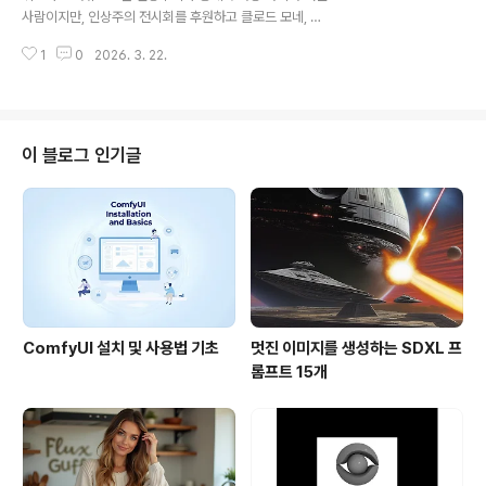
가들이 한명도 등장하지 않습니다(16판에 겨우 한명이 추
사람이지만, 인상주의 전시회를 후원하고 클로드 모네, 오
가되었습니다). 이 때문에라도 메리 카사트가 결혼도 하지
귀스트 르누아르, 카미유 피사로 등의 정통 인상주의자들
않고 독립적인 화가로서 노력하지 않을 수 없었을 것 같습
1
0
2026. 3. 22.
의 작품을 구입하는 등의 방법으로 지원하여, 인상주의가
니다. 또한 이러한 환경..
자리잡는데 많은 공헌을 한 프랑스 화가입니다. 상당한 수
입과 부모의 유산으로, 작품을 팔아야 한다는 압박감 없이
그림을 그릴 수 있었고, 그래서 상대적으로 다른 분들보다
유명하지 못했습니다. 아래는 귀스타브 카유보트의 대표작
이 블로그 인기글
인 《파리의 거리, 비오는 날》입니다. 인상주의 느낌은 별로
없습니다. 그런데 정말 현대적입니다. 사진 같기도 합니다.
실제로 카유보트는 사진에 대해 관심이 많아서 이 그림을
사진을 기반으로 제작했다는 주장도 있습니다. 특히 오른
쪽에 몸이 반으로 잘린 크로핑(cropp..
ComfyUI 설치 및 사용법 기초
멋진 이미지를 생성하는 SDXL 프
롬프트 15개