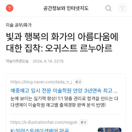
검색하기
공간정보와 인터넷지도
티스토리
미술 공부/화가
빛과 행복의 화가의 아름다움에
대한 집착: 오귀스트 르누아르
하늘이푸른오늘
2026. 4. 14. 22:15
https://blog.naver.com/dada_n_j
광고
예중예고 입시 전문 미술학원 안양 3년연속 최고 합
격률!
눈에 보이는 실기력 향상! 1:1 맞춤 관리로 합격을 만드는 다
다앤제이 미술학원 예고별 출제경향 완벽 분석 반영!
https://k-illustrationfair.com/magok
광고
K-일러스트레이션페어 마곡