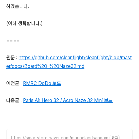
하겠습니다.
(이하 생략합니다.)
====
원문 :
https://github.com/cleanflight/cleanflight/blob/mast
er/docs/Board%20-%20Naze32.md
이전글 :
RMRC DoDo 보드
다음글 :
Paris Air Hero 32 / Acro Naze 32 Mini 보드
https://smartstore.naver.com/marinelandsangam
광고