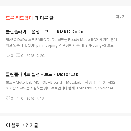
더보기
드론 쿼드콥터
의 다른 글
클린플라이트 설정 - 보드 - RMRC DoDo
글 내용
RMRC DoDo 보드 RMRC DoDo 보드는 Ready Made RC에서 제작 판매
하고 있습니다. CUP pin mapping 의 관점에서 볼 때, SPRacingF3 보드의
짝통입니다. (자세한 내용은 SPRacingF3 문서를 보세요.) 현재 하드웨어가 약
0
0
2016. 9. 20.
간씩 다른 세가지 버전 (Rev. 1, 2, 3)가 존재합니다.Revision 3 보드는 메모
로를 128kB에서 256kB로 CPU를 변경하였습니다. 하지만 호환성 문제때문
에 Cleanflight 는 128kB 만 지원하고 사용하비낟. 동일한 바이너리 코드를
클린플라이트 설정 - 보드 - MotorLab
모든 DODO 보드에서 사용할 수 있습니다. 하드웨어 특징(Hardware Featu
글 내용
res) 128kB 또는 256kB 플래시 메모리(Rev 3만 256kB)를 장착한 STM3
보드 - MotorLab MOTOLAB build는 MotoLab에서 공급되는 STM32F
2 F3 ARM..
3 기반의 보드를 지원하는 것이 목표입니다.현재 .TornadoFC, CycloneFC,
MotoF3 등이 해당됩니다.CycloneFC 와 TornadoFC 에 대해서는 다음 글
0
0
2016. 9. 19.
을 확인하세요. http://www.rcgroups.com/forums/showpost.php?p=
32330479&postcount=2 MotoF3 는 아래 글을 참고하세요. http://ww
w.rcgroups.com/forums/showpost.php?p=28508139&postcount
=3 모든 보드는 STM32F303 를 사용하며, 다음과 같은 특징이 있습니다.플
래시 메모리 256kB부동 소숫점 연산 코프로세서하드웨어 시리얼포트 UAR
이 블로그 인기글
T..