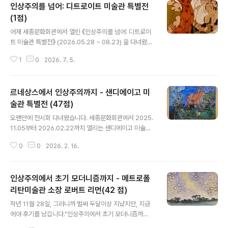
인상주의를 넘어: 디트로이트 미술관 특별전
(1점)
글 내용
어제 세종문화회관에서 열린 《인상주의를 넘어: 디트로이
트 미술관 특별전》 (2026.05.28 ~ 08.23) 을 다녀왔습
니다. 오랜만에 미술전시회네요. 더 자주 다니고 싶은데 현
1
0
2026. 7. 5.
대 미술이 별로인 저로서는 그다지 선택권이 없습니다.사
실 처음부터 마음에 안들었습니다. 개중에는 마음에 드는
작품도 있었습니다만, 아래에 보시는 것처럼 평가는 1점입
르네상스에서 인상주의까지 - 샌디에이고 미
니다. 제가 평가를 시작하고 나서 가장 최저점입니다. 자세
한 내용은 전시회 평가를 읽어보시면 됩니다.제일 좋았던
술관 특별전 (47점)
글 내용
작품제가 제일 좋아하는 화가의 작품이 나왔습니다. 모리
오랜만에 전시회 다녀왔습니다. 세종문화회관에서 2025.
스 드니의 《라 데페슈 드 툴루즈》입니다. 번역하면 "툴루즈
11.05부터 2026.02.22까지 열리는 샌디에이고 미술관
에서 온 속보" 정도 될 것 같은데, 툴루즈에 있는 신문사 라
특별전이었습니다. 이제 일주일 남았네요. 사실 예매는 일
데페슈를 위한 포스터로 의도된 작품이랍니다. 모리스는
0
0
2026. 2. 16.
찍해뒀는데 이런저런 핑게로 차일피일 미루다가 더이상 미
에두아르 뷔야르, 폴 세뤼지..
룰 수 없어서 오늘 실행에 옮겼습니다.세종문화회관 안내
문과 전시도록에 따르면 총 60명의 화가의 작품 65점이
인상주의에서 초기 모더니즘까지 - 메트로폴
전시가 되었습니다. 이중에는 해외로 처음 나오는 작품이
25점이 있다고 하고요. 머... '2025년 하반기, "명화 중의
리탄미술관 소장 로버트 리먼(42 점)
글 내용
명화"를 만날 수 있는 최고의 기회!' 라고는 하는데 좀 과장
작년 11월 28일, 그러니까 벌써 두달이상 지났지만, 지금
섞인 문구고요. 작년 9월부터 올 1월말까지 예술의 전당 한
에야 후기를 남깁니다."인상주의에서 초기 모더니즘까
가람 미술관에서 열렸던 오랑주리 - 오르세 미술관 특별전:
지"는 국립중앙박물관에서 2025-11-14~2026-03-15