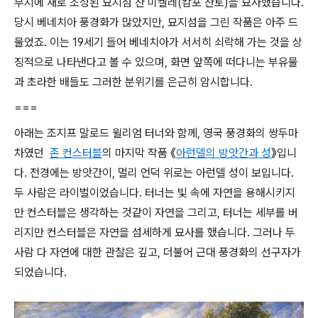
부지에 새로 조성된 묘지섬 산 미켈레(캄포 산토)을 묘사했습니다.
당시 베네치아 풍경화가 많았지만, 묘지섬을 그린 작품은 아주 드
물었죠. 이는 19세기 들어 베네치아가 서서히 쇠락해 가는 것을 상
징적으로 나타낸다고 볼 수 있으며, 화면 앞쪽에 떠다니는 부유물
과 초라한 배들도 그러한 분위기를 은근히 암시합니다.
===
아래는 조지프 말로드 윌리엄 터너와 함께, 영국 풍경화의 쌍두마
차였던
존 컨스터블
의 마지막 작품 《
아런델의 방앗간과 성
》입니
다. 전경에는 방앗간이, 멀리 언덕 위로는 아런델 성이 보입니다.
두 사람은 라이벌이었습니다. 터너는 빛 속에 자연을 용해시키지
만 컨스터블은 생각하는 것같이 자연을 그리고, 터너는 세부를 버
리지만 컨스터블은 자연을 섬세하게 묘사를 했습니다. 그러나 두
사람 다 자연에 대한 관찰은 깊고, 더불어 근대 풍경화의 선구자가
되었습니다.