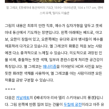
엘 그레코, 《겟세마네 동산에서의 기도》, 1590~1595년경, 104 x 117 cm, 캔버
스에 유채, 털리도 미술관
그림의 내용은 최후의 만찬 직후, 예수가 십자가형을 앞두고 겟세
마네 동산에서 기도하는 장면입니다. 왼쪽 아래에는 베드로, 야고
보, 요한이 잠들어 있고, 오른쪽에는 유다와 로마 병사들이 예수를
체포하러 다가오고 있습니다. 엘 그레코의 화풍은 처음 보는 사람
에겐 다소 충격적으로 느껴질 수 있습니다. 의도적으로 과장된 인
물 비례, 충돌하는 듯한 색채, 일부러 혼란스럽게 처리한 공간감이
특징입니다. 엘 그레코는
매너리즘
을 이어받되 HDR 사진을 보는
듯한 화려한 색채를 사용하여, 엘 그레코를 아는 사람이라면 모든
작품을 금방 구분할 수 있습니다.
====
다음은
카날레토
의 《베네치아 리바 델리 스키아보니의 풍경》입니
다. 그림 왼쪽에 반쯤 잘려 있는 건물이
두칼레 궁전
이라고 아주 유