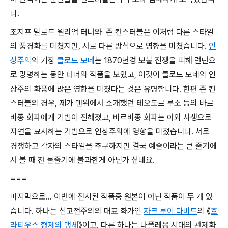
다.
조지프 말로드 윌리엄 터너와 존 컨스터블은 이처럼 다른 스타일
의 풍경화를 미쳤지만, 서로 다른 방식으로 영향을 미쳤습니다.
인
상주의
의 거장
클로드 모네
는 1870년경 보불 전쟁을 피해 런던으
로 망명하는 동안 터너의 작품을 보았고, 이것이 클로드 모네의 인
상주의 화풍에 많은 영향을 미쳤다는 것은 유명합니다. 한편 존 컨
스터블의 경우, 제가 맨위에서 소개했던 테오도르 루소 등의 바르
비종 화파에게 기법이 전해졌고, 바르비종 화파는 야외 사생으로
자연을 묘사하는 기법으로 인상주의에 영향을 미쳤습니다. 서로
경쟁하고 각자의 스타일을 추구하지만 결국 예술이라는 큰 줄기에
서 볼 때 잔 물줄기에 불과한게 아닌가 싶네요.
===
마지막으로... 이번에 전시된 작품중 원본이 아닌 작품이 두 개 있
습니다. 하나는 신고전주의의 대표 화가인
자크 루이 다비드
의 《
호
라티우스 형제의 맹세
》이고, 다른 하나는 나폴레옹 시대의 관제화