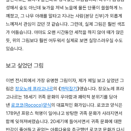
성해서 숲도 아닌데 늦가을 저녁 노을에 물든 단풍이 쓸쓸하게 느
껴졌고, 그 나무 아래를 말타고 지나는 사람(본당 신부)가 외롭게
느껴져서 관심이 갔던 것 같습니다. 그런데, 실제 그림은 훨씬 색조
가 어둡습니다. 아마도 오랜 시간동안 세척을 하지 않아 때가 앉은
듯, 위의 그림보다 훨씬 어두워서 실제로 보면 실망스러우실 수도
있습니다.
보고 싶었던 그림
이번 전시회에서 가장 유명한 그림이자, 제가 제일 보고 싶었던 그
림은
장오노레 프라고나르
의 《
까막잡기
》였습니다. 장오노레 프라
고나르는 18세기 귀족 문화의 우아함과 쾌락적 분위기를 담아
낸
로코코(Rococo)양식
의 대표적인 화가입니다. 로코코 양식은
1789년 프랑스 혁명이 일어나고 방탕한 귀족 문화가 사라지면서
함께 잊혀져버렸습니다. 20세기에 들어서면서 귀족 문화에 대한
반감이 줄어들고 끝없는 아름다움을 추구했던 로코코 문화가 다시