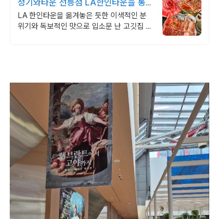
청기와타운 선릉점 LA한인타운을 통
째로 옮긴맛
LA 한인타운을 옮겨놓은 듯한 이색적인 분
위기와 독보적인 맛으로 입소문 난 고깃집 본
질에 집중한 맛과 전문화 된 서비스로 만족스
러운 경험을 선사하겠습니다.