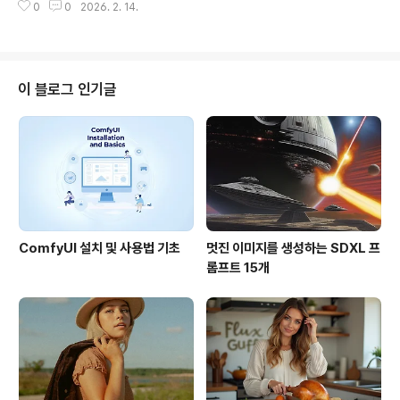
세잔, 르누아르 전, 그리고 작년 11월부터 올 3월까지 진행
0
0
2026. 2. 14.
까지 열리는 전시회로, 뉴욕 메트로폴리탄 미술관 소장품
중인 국립중앙..
중, 로버트 리먼(Robert Lehman)이 기증한 컬렉션을 중
심으로 한 전시회였습니다. 2007년부터 3년간 지속된 미
국 서브프라임 모기지 사태의 주범 리먼 브라더스의 그 리
먼입니다. 물론 1969년에 돌아가신 분이니까 직접적인 관
이 블로그 인기글
련은 없지만요.로버트 리면은 생전에 인상주의를 비롯한
근대 미술의 후원자로 널리 알려져 있습니다. 아버지로부
터 물려받은 아트 컬렉션을 꾸준히 확장했고, 돌아가신 후
로버트 리먼 재단은 앙리 마티스, 프란시스코 고야, 앙리 드
툴루즈-로트렉, 에두아르 뷔..
ComfyUI 설치 및 사용법 기초
멋진 이미지를 생성하는 SDXL 프
롬프트 15개