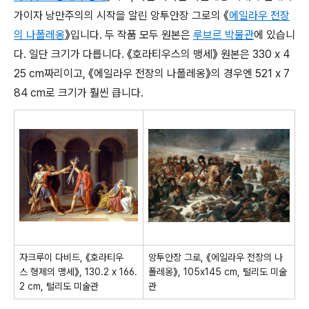
가이자 낭만주의의 시작을 알린 앙투안장 그로의 《
에일라우 전장
의 나폴레옹
》입니다. 두 작품 모두 원본은
루브르 박물관
에 있습니
다. 일단 크기가 다릅니다. 《호라티우스의 맹세》 원본은 330 x 4
25 cm짜리이고, 《에일라우 전장의 나폴레옹》의 경우엔 521 x 7
84 cm로 크기가 훨씬 큽니다.
자크루이 다비드, 《호라티우
앙투안장 그로, 《에일라우 전장의 나
스 형제의 맹세》, 130.2 x 166.
폴레옹》, 105x145 cm, 털리도 미술
2 cm, 털리도 미술관
관