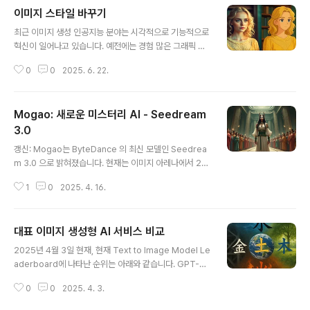
이미지 스타일 바꾸기
글 내용
최근 이미지 생성 인공지능 분야는 시각적으로 기능적으로
혁신이 일어나고 있습니다. 예전에는 경험 많은 그래픽 디
자이너만 할 수 있던 일들을 이제는 클릭 몇번이면 누구나
0
0
2025. 6. 22.
할 수 있게 되었습니다. 사진을 카툰 스타일로 바꾸거나, 이
미지의 스타일을 바꾸거나 동일한 캐릭터에 대한 여러가지
변형된 이미지 등의 작업이 그러한 예입니다.이 "스타일 변
Mogao: 새로운 미스터리 AI - Seedream
환", 즉 콘텐츠는 유지하면서도 외형을 바꾸는 기능은 생성
형 AI에서 가장 핵심적으로 널리 사용되고 있습니다. 이 글
3.0
글 내용
은 정말 어떤 일이 가능한지, 어떤 도구를 사용하는지에 대
갱신: Mogao는 ByteDance 의 최신 모델인 Seedrea
해 정리해 보겠습니다. 스타일 바꾸기 예ChatGPT를 사용
m 3.0 으로 밝혀졌습니다. 현재는 이미지 아레나에서 2등
하여 스타일 변경하기FLUX.1 Kontext 사용 예제이미지
으로 내려앉았네요.====이미지 생성형 인공지능 세계에
스타일 변경작동 원리스타일 변경 도구 비교이미지 스타일
1
0
2025. 4. 16.
또다른 게임체인저가 등장해서 시장을 흔들고 있습니다.
변경이미지 스타일 변경..
그의 이름은 모가오(Mogao) 입니다. 현제 웹사이트도, 주
소도 없고, 심지어는 로고도 없습니다. 그냥 며칠전에 이미
대표 이미지 생성형 AI 서비스 비교
지 아레나에 등장해서 2025년 4월 14일 현재 1위를 차지
글 내용
했습니다. GPT-4o까지 밀어내고요!4월 초부터 Artificia
2025년 4월 3일 현재, 현재 Text to Image Model Le
lAnalysis.ai의 이미지 아레나의 변화상황을 주의 깊게 살
aderboard에 나타난 순위는 아래와 같습니다. GPT-4o
펴본 사람들은, 공식 순위에는 없지만 블라인드 테스트에
가 등장한지 겨우 1주일만에 1등을 차지했고, 그 바람에 R
서 매우 활발하게 나타난 모가오라는 모델을 주목했습니
0
0
2025. 4. 3.
ecraft AI는 2 등으로, Reve(Halfmoon)는 1등을 차지
다.하지만, 그 결과는 그다지 눈에 띄지 않았습니다. 저 개
한지 한달도 못채우고 3등으로 밀려나고, 구글의 Imagen