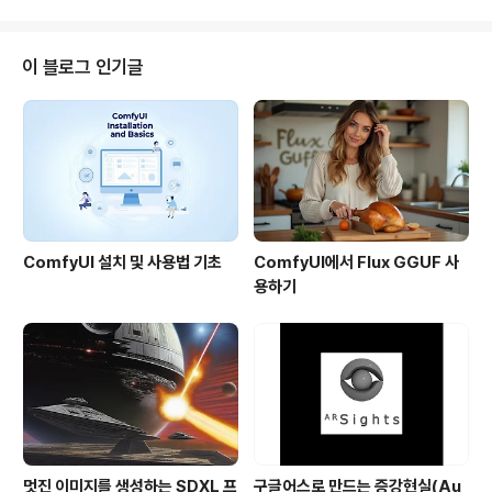
인적..
3는 5등으로, BFL의 FLUX1.1은 6등이 되었네요. 그 사이
로 새로 Ideogram 3.0이 끼어들었구요. 완전 엎치락 뒤
치락하고 있네요.이 시점에서 이들 서비스의 이미지 생성
이 블로그 인기글
품질을 비교해보려고 합니다. 물론 위의 이미지 리더보드
는 수많은 사람들이 평가한 결과이기 때문에 이 결과를 뛰
어넘을 수는 없겠지만, 그래도 제 나름대로의 기준으로 한
번 비교해 보려고요.테스트 방식은 ..
ComfyUI 설치 및 사용법 기초
ComfyUI에서 Flux GGUF 사
용하기
멋진 이미지를 생성하는 SDXL 프
구글어스로 만드는 증강현실(Au