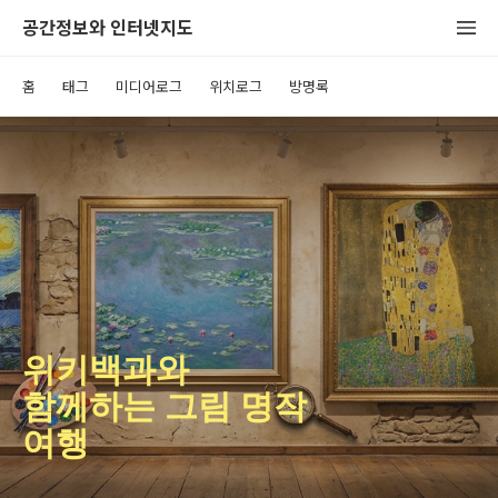
공간정보와 인터넷지도
홈
태그
미디어로그
위치로그
방명록
위키백과와
함께하는 그림 명작
여행