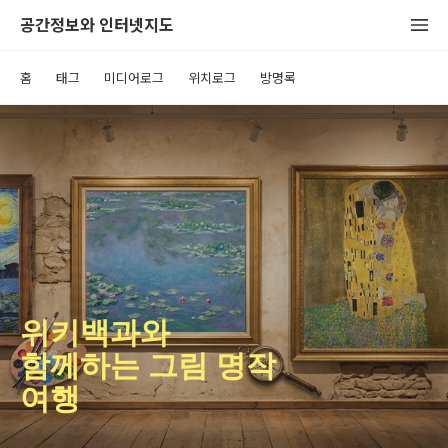
공간정보와 인터넷지도
홈
태그
미디어로그
위치로그
방명록
위키백과와
함께하는 그림 명작
여행