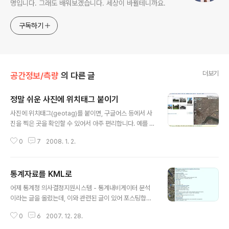
명입니다. 그래도 배워보겠습니다. 세상이 바뀔테니까요.
구독하기
더보기
공간정보/측량
의 다른 글
정말 쉬운 사진에 위치태그 붙이기
글 내용
사진에 위치태그(geotag)를 붙이면, 구글어스 등에서 사
진을 찍은 곳을 확인할 수 있어서 아주 편리합니다. 예를 들
어 등산을 가서 멋진 풍경을 찍은 후, 친구들에게 이곳이 어
0
7
2008. 1. 2.
디쯤이다... 라고 설명할 필요가 없이 직접 지도위에 나타난
아이콘만 클릭하면 사진을 공유할 수 있죠. 위치태그를 활
용한 사이트로는 구글어스와 연동되고 있는 파노라미오(P
통계자료를 KML로
anoramio)가 가장 유명하지만, 플리커(flickr), 구글의 피
글 내용
카사(picasa) 등도 모두 위치태그를 지원하고 있고, 우리
어제 통계청 의사결정지원시스템 - 통계내비게이터 분석
나라에서는 트라이블과 같은 전문 매쉬업 사이트에도 위치
이라는 글을 올렸는데, 이와 관련된 글이 있어 포스팅합니
태그를 붙인 사진을 직접 올릴 수 있습니다. 다음 그림은 파
다. 네덜란드 통계청(Statistics Netherlands)에서 주택
노라미오에서 Seoul을 입력하여 검색한 결과입니다. 사진
0
6
2007. 12. 28.
지구(neighborhood)에 관한 통계자료를 KML로 만들
을 구글맵에서 볼 수 있는 건 기본이고, 좌측 중간쯤 있는
어 배포했다는 내용입니다. 영어 버전과 네덜란드어 버전