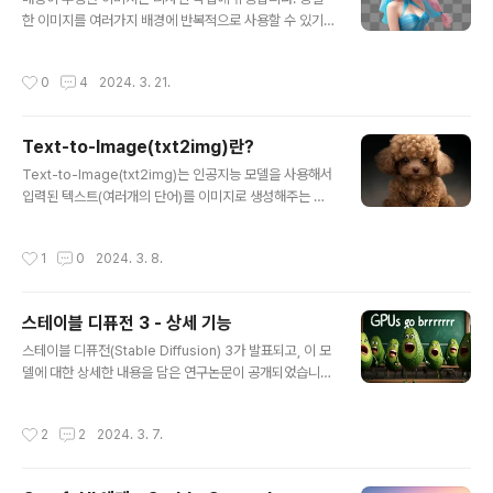
용할 수 있는 방법을 알려드리겠습니다.따라하기1단계: C
한 이미지를 여러가지 배경에 반복적으로 사용할 수 있기
omfyUI 매니저 설치2단계: SAI API 노드 설치3단계: A
때문입니다. 이 글에서는 layer Diffusion 모델을 사용하
PI 키 정의 4단계: 워크플로 불러오기샘플 이미지따라하기
여 Stable Diffusion v1.5 및 SDXL 모델 용 투명 이미지
스테이블 디퓨전 개발사인 Stablility AI에서는 스테이블
작성시간
0
4
2024. 3. 21.
를 생성하는 방법을 소개합니다. 소프트웨어 SD Forge로
디퓨전 3 API를 지원..
투명 배경 이미지 제작 최신 버전 업데이트 Layer Diffusi
on 확장 설치 SD v1.5 투명 배경 이미지 생성 SDXL 투명
Text-to-Image(txt2img)란?
배경 이미지 생성 참고 사항 기타 스타일 ComfyUI Comf
글 내용
yUI로 투명 배경 이미지 제작 SD 1.5용 투명 배경 이미지
Text-to-Image(txt2img)는 인공지능 모델을 사용해서
Layer Diffusion의 원리 소프트웨어 이 글에서는 SD Fo
입력된 텍스트(여러개의 단어)를 이미지로 생성해주는 것
rge와 ComfyUI 웹 GUI를 사용합니다. SD Forge는 A
을 말합니다. txt2img AI 모델은 여러가지가 존재합니다.
UT..
Text-to-image 모델의 작동 원리 Text-to-image 사
작성시간
1
0
2024. 3. 8.
용 방법 스테이블 디퓨전 txt2img 기본 설정 txt2img 모
델 학습방법 Text-to-Image 모델의 종류 DALL-E Ima
gen 스테이블 디퓨전(Stable Diffusion) 미드저니(Midj
스테이블 디퓨전 3 - 상세 기능
ourney) Text-to-image 모델의 작동 원리 txt2img
글 내용
모델은 자연어 문장을 입력받아, 그 문장에 맞는 이미지를
스테이블 디퓨전(Stable Diffusion) 3가 발표되고, 이 모
생성해주는 신경망(neural network)입니다. 스테이블
델에 대한 상세한 내용을 담은 연구논문이 공개되었습니
디퓨전(Stable Diffusion)및 기타 인공지능 모델..
다. 이 모델은 아직 사용할 수 없지만, 미리 시험하기 원하
신다면 대기자명단에 등록하실 수 있습니다. 스테이블 디
작성시간
2
2
2024. 3. 7.
퓨전 3 모델이란? 스테이블 디퓨전 3 모델의 장점 텍스트
생성 능력 향상 프롬프트 이해도 향상 속도와 배포 안전 스
테이블 디퓨전 3의 새로운 기능 잡음 예측기 샘플링 텍스