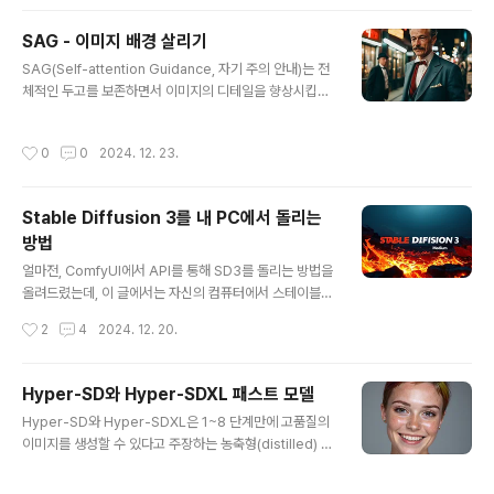
을 사용하여 생성된 일관성있는 로고의 예입니다.또다른
예로서 아래와 같은 이미지를 생성할 수도 있습니다.이 글
SAG - 이미지 배경 살리기
에서는 다음과 같은 내용을 다룹니다.Style Aligned 를
글 내용
SAG(Self-attention Guidance, 자기 주의 안내)는 전
사용한 일관성있는 스타일(AUTOMATIC1111 및 Comf
체적인 두고를 보존하면서 이미지의 디테일을 향상시킵니
yUI)ControlNet Reference를 이용한 일관성있는 스타
다. 따라서 이미지가 생성하는 무의미한 디테일을 수정하
일(AUTOMATIC1111)AUTOMATIC1111과 ComfyU
는데 유용합니다.아래의 예에서는 신사분이 매고 있는 보
I의 구현상 차이점AUTOMATIC1111과 ComfyUI에서
작성시간
0
0
2024. 12. 23.
우타이를 수정하고, 배경에 있는 기타 디테일을 수정하였
사용하는 방법소프트웨어스타일 전송의 원리AUTOMAT
습니다.원 이미지SAG 적용소프트웨어SAG의 원리Com
IC1111 ..
fyUI다른 예제소프트웨어이 글에서는 ComfyUI를 사용합
Stable Diffusion 3를 내 PC에서 돌리는
니다. ComfyUI는 약간 복잡해 보이지만, AUTOMATIC
방법
1111보다 빠르면서도 워크플로를 마음대로 수정할 수 있어
글 내용
서 인기가 높아지고 있는 Web UI입니다. ComfyUI가 처
얼마전, ComfyUI에서 API를 통해 SD3를 돌리는 방법을
음이시라면, 설치 및 기본 사용방법 및 초보가이드를 확인
올려드렸는데, 이 글에서는 자신의 컴퓨터에서 스테이블
하시기 바랍니다. SAG의 원리SAG에 대한 상세한 내용은
디퓨전 3 미디엄(Stable Diffusion 3 medium)을 돌리
작성시간
2
4
2024. 12. 20.
홍수성 님 등이 ..
는 방법에 대해 설명드립니다.소프트웨어시스템 요구사항
ComfyUI에서 사용방법비교비교소프트웨어이 글에서는
ComfyUI를 사용하여 SD3 medium을 돌리는 방법을
Hyper-SD와 Hyper-SDXL 패스트 모델
사용합니다. ComfyUI는 매우 빠르게 사용자가 늘고 있는,
글 내용
Hyper-SD와 Hyper-SDXL은 1~8 단계만에 고품질의
이제는 사실상 AUTOMATIC1111보다 더 많이 활용되는
이미지를 생성할 수 있다고 주장하는 농축형(distilled) 스
것으로 예상되는 Stable Diffusion용 웹UI 입니다. Com
테이블 디퓨전 모델입니다. 이글에서 다루는 내용은 다음
fyUI를 설치하는 방법과 기초적인 사용법은 이 글을 읽어
과 같습니다.하이퍼 스테이블 디퓨전 모델의 작동원리LC
보시고, 좀 더 잘 활용하는 방법은 튜토리얼을 읽어보시기