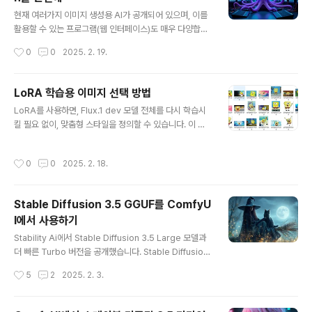
글 내용
전혀 설득하지 못했습니다. 이미지 품질은 열악했고 라이
현재 여러가지 이미지 생성용 AI가 공개되어 있으며, 이를
선스가 강화되는 바람에 많은 제작자들이 다른 솔루션으로
활용할 수 있는 프로그램(웹 인터페이스)도 매우 다양합니
돌아서게 만들..
다. 저의 경우, 요즘엔 ComfyUI를 주로 사용하지만, AUT
작성시간
0
0
2025. 2. 19.
OMATIC1111, SD-Forge, Fooocus 등등 아주 많은 웹
인터페이스를 사용해 왔습니다. 이렇게 여러가지를 사용하
다보면, 각각 설치하고 업데이트하고... 하는 게 번거로울
LoRA 학습용 이미지 선택 방법
뿐 아니라, 무엇보다 체크포인트 모델을 비롯하여 LoRA,
글 내용
LoRA를 사용하면, Flux.1 dev 모델 전체를 다시 학습시
ControlNet, Upscaler 등 많은 모델을 여기저기 설치하
킬 필요 없이, 맞춤형 스타일을 정의할 수 있습니다. 이 기
느라 관리하기가 힘들게 됩니다. 이러한 문제를 해결해줄
술을 사용하면 계산과 저장 측면에서 공간을 적게 차지하
도구가 이 글에서 소개시켜드리는 Stability Matrix입니
면서도, 특정 개념, 인물 또는 스타일에 맞춰 모델을 조정할
다.Stabiilty Matrix는 Flux 나 Stable Diffusion과 같
작성시간
0
0
2025. 2. 18.
수 있습니다.LoRA학습 자체는 그다지 어렵지 않습니다. F
은 이미지 생성형 A..
lux 용 LoRA 학습 투토리얼에서 설명한 것처럼, 온라인에
서도 학습시킬 수 있습니다. 그러나, 효과적인 LoRA 의 핵
Stable Diffusion 3.5 GGUF를 ComfyU
심은 학습 데이터세트에 달려있습니다. 즉, 학습용으로 선
I에서 사용하기
택한 이미지가 LoRA의 성능에 직접적으로 영향을 미치게
글 내용
됩니다.이 글에서는 최적의 데이터세트를 만드는 방법을
Stability Ai에서 Stable Diffusion 3.5 Large 모델과
알아보겠습니다. 이미지의 양, 이미지 다양성 및 품질의 중
더 빠른 Turbo 버전을 공개했습니다. Stable Diffusion
요성, 캡션의 생성 등과 같은 핵심적인 요소에 대해 알려드
Medium의 실패를 바로잡고, SD 3.5 Large는 괄목할만
작성시간
5
2
2025. 2. 3.
리겠습니다. ..
한 성능 향상이 이루어졌습니다. 프롬프트의 이해도가 높
아졌고, 다양한 스타일의 이미지를 생성할 수 있습니다.이
글에서는 Stable Diffusion 3.5 Large 모델에 대해 알