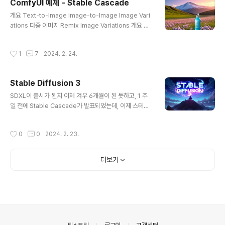
ComfyUI 예제 - Stable Cascade
트 인코더 더 나은 캡션 스테이블 디퓨전 3 모델이란? 스테
글 내용
이블 디퓨전은 Stabiltity AI에서 공개한 최신의 텍스트-
개요 Text-to-Image Image-to-Image Image Vari
이미지(text-to-image) AI 모델입니다. 그런데, 기존의
ations 다중 이미지 Remix Image Variations 개요 여
v1 모델이나 SDXL 모델과는 달리, 8억개 에서 80억개의
기에 포함된 예제를 사용하기 위해서는 stable_cascad
매개변수를 가지는 여러 모델의 집합입니다. 즉, 가장..
e_stage_c.safetensors 및 stable_cascade_stag
작성시간
1
7
2024. 2. 24.
e_b.safetensors 체크포인트 파일을 다운로드 받아, C
omfyUI\models\checkpoints 폴더에 넣으셔야 합니
다. 스테이블 캐스케이드는 3단계 프로세스로서, 제일 먼
Stable Diffusion 3
저 스테이지 C 모델에서 저해상도 잠상(잠재 이미지}를 생
글 내용
성한다. 그 다음 이 잠상을 스테이지 B 디퓨전 모델을 사용
SDXL이 출시가 된지 이제 겨우 6개월이 된 듯하고, 1 주
하여 확대한다. 마지막으로 이렇게 확대된 잠상이 스테이
일 전에 Stable Cascade가 발표되었는데, 이제 스테이
지 A로 전달되어 다시 한번 확대되고 이미지 공간으로 변
블 디퓨전 다음 버전이 공개되기 직전이라는 소식입니다.
환된다. 참고로..
이번 버전은 특히 프롬프트를 잘 이해하고, 이미지 품질이
작성시간
0
0
2024. 2. 23.
높아지며, 아래처럼 글을 작성하는 능력이 아주 높아진다
고 합니다. 또한 모델 크기가 다양하게 제공된다고 하니, 아
마도 다양한 플랫폼에 적용시킬 수 있을 것으로 생각되네
더보기
요. 스테이블 디퓨전의 팬으로써 또 어느 정도의 성능을 보
여줄지 정말 많이 기대가 되네요. 아래는 https://stabilit
y.ai/news/stable-diffusion-3 를 그대로 번역한 내용
입니다. 참고하세요~ 다중 주제 이미지 프롬프트가 가능하
고, 이미지 품질, 철자 기능이 크게 향상된 Text-..
의안내