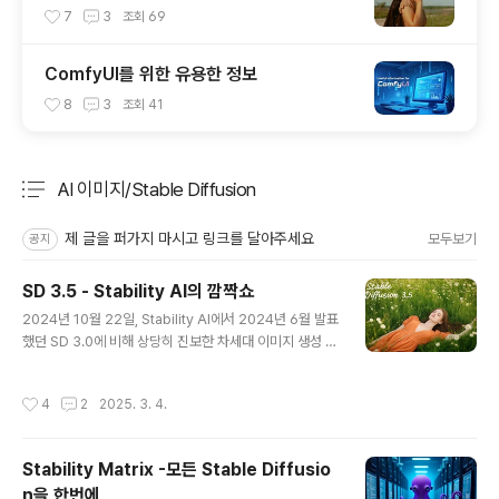
7
3
조회
69
ComfyUI를 위한 유용한 정보
8
3
조회
41
AI 이미지/Stable Diffusion
분류 전체보기
주요 글 목록
제 글을 퍼가지 마시고 링크를 달아주세요
모두보기
공지
SD 3.5 - Stability AI의 깜짝쇼
글 내용
2024년 10월 22일, Stability AI에서 2024년 6월 발표
했던 SD 3.0에 비해 상당히 진보한 차세대 이미지 생성 모
델인 Stable Diffusion 3.5(SD 3.5)를 공개했습니다(링
크) 예상치 못한 복귀SD 3.5SD 3.5 사용방법결론예상치
작성시간
4
2
2025. 3. 4.
못한 복귀 이번 Stable Diffusion 3.5는 정말 깜짝쇼에
가깝습니다. 인공지능 이미지 생성 분야에서 Stable Diff
usion 3.0에 대한 실망이 커지고 Flux 가 급격한 성장을
Stability Matrix -모든 Stable Diffusio
보이는 가운데, 이런 발표를 예상했던 사람은 거의 없었습
n을 한번에
니다. 사실 2024년 6월에 발표된 버전 3.0은 커뮤니티를