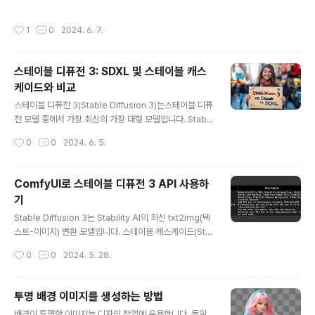
스를 여러번 반복하면 최종적으로 깨끗한 이미지를 얻을
샘플링 프로세스를 변경한 것입니다. 논문에 따르면 AYS
수 있습니다.이와 같은 잡음 제거(denoising) 프로세..
를 사용하면 10단계만으로도 고품질의 이미지를 생성할
작성시간
1
0
2024. 6. 7.
수 있다고 합니다.단계 정렬이란?ComfyUI에서 단계 정렬
을 사용하는 방법단계 정렬(Align Your Steps) 리뷰결론
단계 정렬이란?단계정렬(Align Your Steps 는 새로운
스테이블 디퓨전 3: SDXL 및 스테이블 캐스
모델이 아니라, 기존 샘플링 프로세스에 변화를 준 것입니
케이드와 비교
다. 좀 더 정확하게 말씀드리자면 잡음 스케줄(noise sch
글 내용
edule)을 변경시킨 것입니다. 따라서 단계 정렬은 어떤 모
스테이블 디퓨전 3(Stable Diffusion 3)는스테이블 디퓨
델과도 함께 사용할 수 있습니다.단계 정렬을 이해하려면
전 모델 중에서 가장 최신의 가장 대형 모델입니다. Stabili
먼저 샘플링 프로세스를 이해해야 합니다. 여기에..
ty AI의 발표에 따르면, 자신의 기존 모델(스테이블 캐스케
작성시간
0
0
2024. 6. 5.
이드 및 SDXL)보다 텍스트 생성 능력과 프롬프트를 이해
하고 따르는 능력이 훨씬 뛰어나다고 합니다.이 글에서는
Stable Diffusion 3와, 스테이블 캐스케이드, SDXL을
ComfyUI로 스테이블 디퓨전 3 API 사용하
비교합니다. 비교할 대상은 아래와 같습니다.이 글의 목차
기
는 아래와 같습니다.스테이블 디퓨전 3 사용방법텍스트 렌
글 내용
더링프롬프트 이해 및 따르기자세 제어물체의 구도손 렌더
Stable Diffusion 3는 Stability AI의 최신 txt2img(텍
링얼굴 렌더링스타일결론스테이블 디퓨전 3 사용방법스테
스트-이미지) 변환 모델입니다. 스테이블 캐스케이드(Sta
이블 디퓨전 3는 자신의 컴퓨터에 설치해서 사용하는 방법
ble Cascade) 및 스테이블 디퓨전 XL(SDXL)과 같은 이
작성시간
0
0
2024. 5. 28.
은 불가능하며, 개발자 API 를 통해서만 사용할 수 있습니
전 모델보다 텍스트를 생성하는 성능 및 프롬프트를 이해
다. ..
하고 따르는 능력이 훨씬 뛰어납니다.이 모델은 현재 많은
관심을 받고 있지만, API를 이용해서만 사용할 수 있습니
투명 배경 이미지를 생성하는 방법
다.이 글에서는 ComfyUI에서 Stable Diffusion3를 사
글 내용
배경이 투명한 이미지는 디자인 작업에 유용합니다. 동일