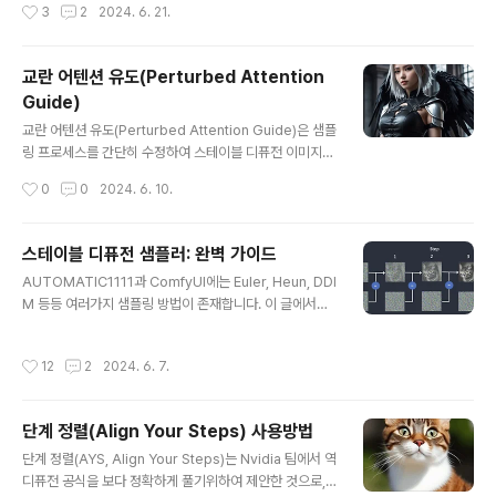
작성시간
3
2
2024. 6. 21.
M, Turbo, Lightning 등 다른 패스트 모델과의 차이AU
바랍니다.시스템 요구사항SD3 미디엄 모델을 돌리..
TOMATIC1111 및 ComfyUI에서 사용하는 방법최적 이
미지 설정다음은 목차입니다.소프트웨어하이퍼 스테이블
교란 어텐션 유도(Perturbed Attention
디퓨전 모델이란?ComfyUI에서 하이퍼 SDXL 사용방법
Guide)
하이퍼 SDXL 이미지 비교소프트웨어논문저자가 공개한
글 내용
하이퍼-SD UNet과 LoRA모델을 사용하려면, ComfyUI
교란 어텐션 유도(Perturbed Attention Guide)은 샘플
를 사용할 필요가 있습니다. 다만, LoRA 모델은 어떠한 체
링 프로세스를 간단히 수정하여 스테이블 디퓨전 이미지를
크포인트 모델과도 호환됩니다.하이퍼-SD 방법론으로 학
향상시키는 것을 말합니다. 아래는 목차입니다.교란 어텐
작성시간
0
0
2024. 6. 10.
습된..
션 유도(PAG)이란?ComfyUI에서 PAG 사용법PAG 설
정교란 어텐션 유도란?Perturbed Attention Guide(P
AG)는 샘플링 프로세스를 변경하여 이미지 품질을 높이는
스테이블 디퓨전 샘플러: 완벽 가이드
것입니다. 이 기법은 SD1.5와 SDXL 모델에 적용할 수 있
글 내용
AUTOMATIC1111과 ComfyUI에는 Euler, Heun, DDI
습니다.좀 더 자세한 사항은 안동훈 님외의 Self-Rectifyi
M 등등 여러가지 샘플링 방법이 존재합니다. 이 글에서는
ng Diffusion Sampling with Perturbed-Attention
샘플러가 무엇인지, 작동 원리, 그리고 어떤 차이점이 있는
Guide를 참고하세요.U-Net에서의 어텐션(Attention)
지, 어떤 걸 사용하는 게 좋은지 등을 다룹니다.샘플링이
스테이블 디퓨전 SD1.5 및 SDXL 모델은 U-Net이라는
작성시간
12
2
2024. 6. 7.
란?샘플러(Sampler) 개요샘플러 평가이미지 수렴속도품
심층..
질샘플링이란?이미지를 생성하기 위해서는 , 스테이블 디
퓨전은 먼저 잠재 공간(latent space)에 완전히 무작위(r
단계 정렬(Align Your Steps) 사용방법
andom) 이미지를 생성합니다. 잡음 예측기(noise pred
글 내용
ictor)는 이미지로부터 잡음을 예측하고, 원래의 잡음 이미
단계 정렬(AYS, Align Your Steps)는 Nvidia 팀에서 역
지에서 그 만큼의 예측된 잡음을 제거해줍니다.이 프로세
디퓨전 공식을 보다 정확하게 풀기위하여 제안한 것으로,