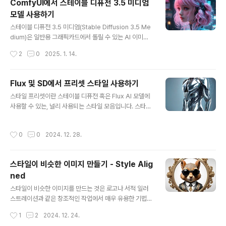
ComfyUI에서 스테이블 디퓨전 3.5 미디엄
아보고, 3070에서는 메모리 부족문제로 SD 3.5 Large
모델 사용하기
를 직접 돌릴 수 없기 때문에 SD 3.5 GGUF 를 이용해 C
글 내용
omfyUI에서 돌릴 수 있는 방법을 알아보겠습니다.소프트
스테이블 디퓨전 3.5 미디엄(Stable Diffusion 3.5 Me
웨어SD 3.5 Large 모델따라하기8bit 모델 테스트워크
dium)은 일반용 그래픽카드에서 돌릴 수 있는 AI 이미지
플로 설명간편 워크플로소프트웨어이 글에서는 스테이블
모델입니다. 파라미터의 수는 26개로서, 8억개인 SD 3.5
작성시간
2
0
2025. 1. 14.
디퓨전용 GUI..
Large에 비해 적습니다.SD 3.5 미디엄은 메모리가 큰 G
PU에서 이미지를 빨리 생성하고 싶은 경우, 혹은 메모리가
비교적 작은 PC에서 돌리고자 할 경우에 사용할 수 있습니
Flux 및 SD에서 프리셋 스타일 사용하기
다. Stablility AI에 따르면 256x256 부터 1440x1440
글 내용
스타일 프리셋이란 스테이블 디퓨전 혹은 Flux AI 모델에
에 이르는 여러 해상도를 지원하는 최초의 스테이블 디퓨
사용할 수 있는, 널리 사용되는 스타일 모음입니다. 스타일
전 모델이라고 합니다. 소프트웨어SD 3.5 모델SD 3.5 미
프리셋을 사용하면 이미지의 스타일을 빠르게 바꿀 수 있
디엄 설치 방법SD 3.5 미디엄 모델 설정소프트웨어이 글
습니다.예를 들어, JuggernautXL_version6 모델을 기
에서는 스테이블 디퓨전용 GUI중에서도 제가 제일 좋아하
작성시간
0
0
2024. 12. 28.
반으로 아래와 같은 프롬프트로 생성하는 이미지에 여러가
는 ComfyUI를 사용합니다. ..
지 스타일 프리셋을 결과입니다. 프롬프트: a man in silv
er suit on streetbase (프리셋 x)craft clayanime이
스타일이 비슷한 이미지 만들기 - Style Alig
글에서는 SD Forge 웹UI, AUTOMATIC1111 웹UI 및
ned
ComfyUI 웹UI에서 스타일 프리셋을 사용하는 방법을 설
글 내용
명합니다.스테이블 디퓨전이 처음이라면 기본적인 이론을
스타일이 비슷한 이미지를 만드는 것은 로고나 서적 일러
참고하시기 바랍니다.스타일 프리셋의 작동원리SD Forg
스트레이션과 같은 창조적인 작업에서 매우 유용한 기법입
e에서 스타일 프리셋 사용방법A..
니다. 이 글은 스테이블 디퓨전에서 이러한 이미지를 생성
작성시간
1
2
2024. 12. 24.
하는 방법을 설명합니다.아래는 이 글에서 기술하는 기법