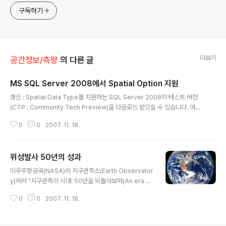
구독하기
더보기
공간정보/측량
의 다른 글
MS SQL Server 2008에서 Spatial Option 지원
글 내용
갱신 : Spatial Data Type를 지원하는 SQL Server 2008의 테스트 버전
(CTP : Community Tech Preview)을 다운로드 받으실 수 있습니다. 여기
를 누르시면 됩니다. Spatial Data Type에 관한 내용은 화이트 페이퍼나 이글
0
0
2007. 11. 18.
을 읽어보시면 됩니다. 대용량의 GIS 어플리케이션을 개발하기 위해서는 GIS
에 내장된 데이터베이스보다는 별도의 상업용 데이터베이스시스템과 연결하는
것이 바람직합니다. 이를 위해서 현재 대부분 Oracle의 Spatial Option을 많
위성발사 50년의 성과
이 사용하고 있습니다. 특히 우리나라에서는 2007년 현재 ORACLE의 시장점
글 내용
유율이 50%이상인 상태이고, 지리정보를 지원하는 Spatial 기능은 거의 대부
미우주항공국(NASA)의 지구관측소(Earth Observator
분 오라클을 사용하고 있는 것으로 알고 있습..
y)에서 "지구관측의 시대: 50년을 되돌아보며(An era of
earth observations: looking back at 50 year
0
0
2007. 11. 18.
s)"라는 제목의 긴 기사(pdf 버전)를 발표했습니다. 맨 첫
머리에 써진 글을 옮기면 다음과 같습니다.1957년 스푸트
니크 1호가 발사된 이래, 수천개의 인공위성이 우주로 쏘아