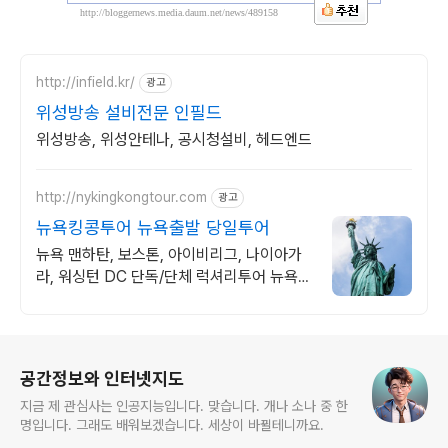
http://bloggernews.media.daum.net/news/489158
http://infield.kr/
광고
위성방송 설비전문 인필드
위성방송, 위성안테나, 공시청설비, 헤드엔드
http://nykingkongtour.com
광고
뉴욕킹콩투어 뉴욕출발 당일투어
뉴욕 맨하탄, 보스톤, 아이비리그, 나이아가
라, 워싱턴 DC 단독/단체 럭셔리투어 뉴욕
동부 투어는 킹콩과 함께
로그 정보
공간정보와 인터넷지도
지금 제 관심사는 인공지능입니다. 맞습니다. 개나 소나 중 한
명입니다. 그래도 배워보겠습니다. 세상이 바뀔테니까요.