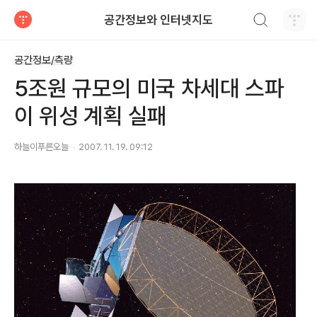
검색하기
공간정보와 인터넷지도
티스토리
공간정보/측량
5조원 규모의 미국 차세대 스파
이 위성 계획 실패
하늘이푸른오늘
2007. 11. 19. 09:12