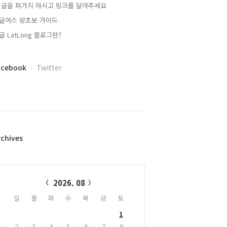
 글을 퍼가지 마시고 링크를 달아주세요
글어스 왕초보 가이드
글 LatLong 블로그란?
acebook
Twitter
rchives
alendar
2026. 08
일
월
화
수
목
금
토
1
2
3
4
5
6
7
8