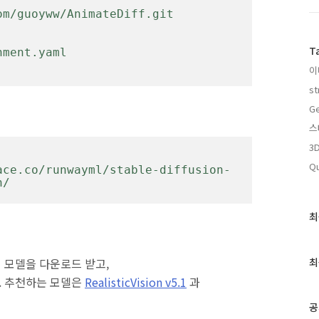
m/guoyww/AnimateDiff.git

T
ment.yaml

이
st
Ge
스
3
Qu
ace.co/runwayml/stable-diffusion-
n/
최
최
근
글
과
rs 모델을 다운로드 받고,
최
인
하라. 추천하는 모델은
RealisticVision v5.1
과
기
글
공