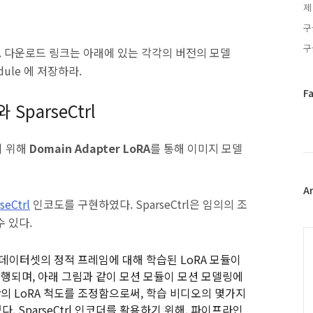
제
구
구
는다. 다운로드 링크는 아래에 있는 각각의 버전의 모델
dule 에 저장하라.
페
F
와 SparseCtrl
이
스
북
기 위해
Domain Adapter LoRA
를 통해 이미지 모델
트
위
터
플
A
seCtrl
인코도를 구현하였다. SparseCtrl은 임의의 조
러
그
 있다.
인
C
비디오 데이터셋의 정적 프레임에 대해 학습된 LoRA 모듈이
수행되며, 아래 그림과 같이 모션 모듈이 모션 모델링에
er의 LoRA 척도를 조정함으로써, 학습 비디오의 몇가지
. SparseCtrl 인코더를 활용하기 위해, 파이프라인