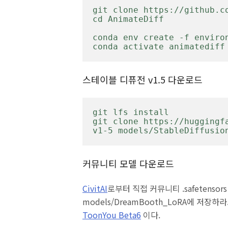
git clone https://github.co
cd AnimateDiff

conda env create -f environ
conda activate animatediff
스테이블 디퓨전 v1.5 다운로드
git lfs install

git clone https://huggingf
v1-5 models/StableDiffusio
커뮤니티 모델 다운로드
CivitAI
로부터 직접 커뮤니티 .safetenso
models/DreamBooth_LoRA에 저장
ToonYou Beta6
이다.