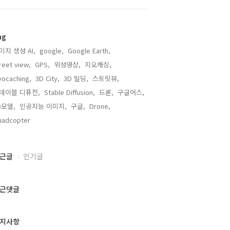
ag
미지 생성 AI,
google,
Google Earth,
reet view,
GPS,
위성영상,
지오캐싱,
ocaching,
3D City,
3D 빌딩,
스트릿뷰,
테이블 디퓨전,
Stable Diffusion,
드론,
구글어스,
D모델,
인공지능 이미지,
구글,
Drone,
adcopter,
근글
인기글
근댓글
지사항