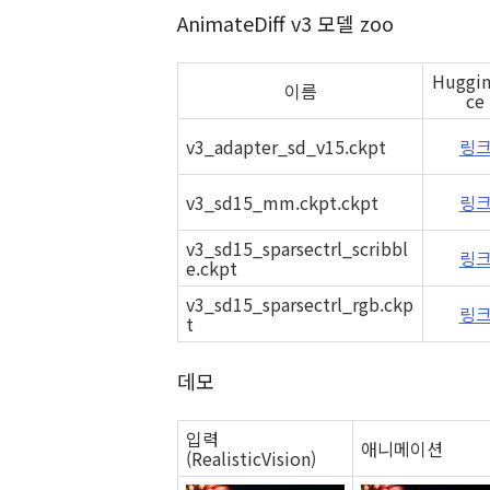
AnimateDiff v3 모델 zoo
Huggin
이름
ce
v3_adapter_sd_v15.ckpt
링
v3_sd15_mm.ckpt.ckpt
링
v3_sd15_sparsectrl_scribbl
링
e.ckpt
v3_sd15_sparsectrl_rgb.ckp
링
t
데모
입력
애니메이션
(RealisticVision)