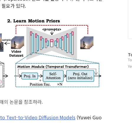
할 필요가 있다.
방
T
To
문
자
Ye
수
 아래의 논문을 참조하라.
 to Text-to-Video Diffusion Models
(Yuwei Guo