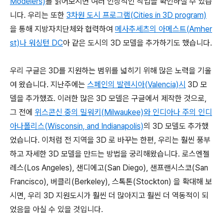
Modelers)
를 읽어보시면 여러 인상적인 작업을 확인하실 수 있습
니다. 우리는 또한
3차원 도시 프로그램(Cities in 3D program)
을 통해 지방자치단체와 협력하여
메사추세츠의 아메스트(Amher
st)나 워싱턴 DC
아 같은 도시의 3D 모델을 추가하기도 했습니다.
우리 구글은 3D를 지원하는 범위를 넓히기 위해 많은 노력을 기울
여 왔습니다. 지난주에는
스페인의 발렌시아(Valencia)시
3D 모
델을 추가했죠. 이러한 많은 3D 모델은 구글에서 제작한 것으로,
그 전에
위스콘신 중의 밀워키(Milwaukee)와 인디아나 주의 인디
아나폴리스(Wisconsin, and Indianapolis)
의 3D 모델도 추가했
었습니다. 이처럼 전 지역을 3D 로 바꾸는 한편, 우리는 훨씬 풍부
하고 자세한 3D 모델을 만드는 방법을 궁리해왔습니다. 로스엔젤
레스(Los Angeles), 샌디에고(San Diego), 샌프랜시스코(San
Francisco), 버클리(Berkeley), 스톡톤(Stockton) 을 확대해 보
시면, 우리 3D 지원도시가 훨씬 더 많아지고 훨씬 더 역동적이 되
었음을 아실 수 있을 것입니다.