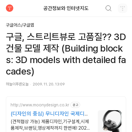
검색하기
공간정보와 인터넷지도
티스토리
구글어스/구글맵
구글, 스트리트뷰로 고품질?? 3D
건물 모델 제작 (Building block
s: 3D models with detailed fa
cades)
하늘이푸른오늘
2009. 11. 20. 13:09
http://www.moonydesign.co.kr
광고
(디자인의 중심) 무니디자인 국제디자
인어워드 레드닷 수상
(견적협상 가능) 제품디자인,기구설계,시제
품제작,브랜딩,영상제작까지 한번에! 2024