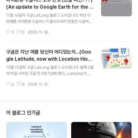
(An update to Google Earth for the iP
글 내용
hone)
11월 16일자 구글 LatLong 블로그 소식입니다. 작년 이
맘때쯤 아이폰용 구글어스가 출시되어서 한동안 시끌벅적
했었는데, 이번엔 아이폰용 구글어스(Google Earth for
3
0
2009. 11. 18.
iPhone)가 2.0로 업그레이드되었다는 소식입니다. 이번
2.0에서는 내지도(My Maps)를 보는 기능이 추가되었고,
정보를 쉽게 확인할 수 있게되었으며, 한글을 포함하여 31
구글은 지난 여름 당신이 어디있는지...(Goo
개의 언어를 지원한다는 내용이 있습니다. 먼저 내지도(M
y Maps)를 지원합니다. 구글맵 내지도(My Maps)는 제
gle Latitude, now with Location Histo
글 내용
가 제일 좋아하는 기능중의 하나인데, 구글맵에서 나만의
ry & Alerts)
10월 10일자 구글 LatLong 블로그 소식입니다. 올해 2월
지도를 만들면, 이것을 아이폰용 구글어스에서 볼 수 있다
에 처음 시작된 구글 친구찾기(래티튜드, Latitude)가 정
는 것입니다. 제가 맨처음 아이팟터치를 입수해서 구글어
말 멋진 기능을 추가했다는 내용입니다. 먼저 첫번째는 위
스를 사용해 봤을 때의 감상은 여기를 읽어보시면 되는데,
6
8
2009. 11. 12.
치 기록을 저장할 수 있는 기능이 생겼습니다. 즉 구글 위치
오늘은 버..
기록(Google Location History)를 설정해 두면 자신이
지나다니는 길이 자동으로 저장되는 기능입니다. 다른 사
용자들은 (친구로 등록했을지라도) 위치 기록을 볼 수 없으
며, 언제든지 일부 또는 전부를 삭제 할 수 있는 등 프라이
이 블로그 인기글
버시에도 신경을 쓴 것 같습니다. 구글 위치기록을 사용하
려면 당연히 계정이 있어야 할테구요, 그 다음 여기 들어가
서 아래에 있는 버튼 하나만 눌러주면 됩니다. 오른쪽은 기
존의 기록을 보는 곳인데... 저는 위치기록을 사용할 수 있..