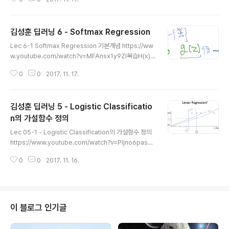
음이 값을 크게 할 경우, 진동하거나 발산(overshootin
g)할 수 있음.아주 작은 값을 사용할 경우, 시간이 너무 많
이 걸리고, local minimum에서 정지어떤 값이 좋은가는
김성훈 딥러닝 6 - Softmax Regression
특별한 법칙은 없다. 0.01로 시작하고, 나오는 cost 값에
글 내용
따라서 줄이거나 늘리는 방법을 사용하면 된다.Data(X)의
Lec 6-1 Softmax Regression 기본개념 https://ww
전처리. (Gradient descent용)아래와 같이 x1, x2의 범
w.youtube.com/watch?v=MFAnsx1y9ZI복습H(x)
위가 차이가 크면, 왜곡된 형태가 되어 데이터 처리가 힘들
= WX 와 같이 Linear Regression으로부터 출발한다.
수 있다.이 경우, 아래와 같이 중심을 원..
0
0
2017. 11. 17.
그러나, 이런 $WX$ 형태의 단점은, 출력이 $-\infty \lt
H_L(x) \lt~\infty$ 이므로, 0이냐 1이냐를 고르는 문제에
서는 적합하지 않다.그래서 $z = H_L (X)$라고 놓고, 이
김성훈 딥러닝 5 - Logistic Classificatio
값을 0부터 1로 압축할 수 있는 $g(z)$ 함수를 사용하여
해결한다. 이에 가장 적합한 $g(x)$는 sigmoid라고 하
n의 가설함수 정의
글 내용
는 $g(z) = \frac {1}{1+e^{-z}}$ 이다. 이를 적용했을
Lec 05-1 - Logistic Classification의 가설함수 정의
때의 Hypothesis는 $H_R (X) = g(H_L (X))$ 가 된다.
https://www.youtube.com/watch?v=PIjno6paszY
수식이 많아..
Neural network과 관계가 깊음.Binary Classificatio
0
0
2017. 11. 16.
n은 두가지 범주로 나누는 것 -> 0, 1 encodingSpam o
r HamShow or Hide주식 Buy/SellLinear Regressi
on으로 가능한가?예를 들어 0.5 정도 이하면 Fail로 두면
될텐데, 50과 같은 값으로 인해, (대칭이 이루어지지 않아)
합격/불합격 선이 바뀌게 될 수 있다.또한 출력이 0 이하나
이 블로그 인기글
1 이상으로 나올 수 있다.... 별로 좋지 않다.그래서 Logisti
c Hypothesis 가 필요. (출력 범위가 0에서 1까지)아래