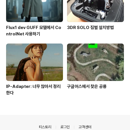
Flux1 dev GUFF 모델에서 Co
3DR SOLO 짐벌 설치방법
ntrolNet 사용하기
IP-Adapter: 너무 많아서 정리
구글어스에서 찾은 공룡
한다
의안내
티스토리
로그인
고객센터