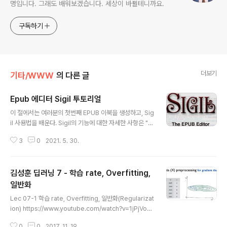
명입니다. 그래도 배워보겠습니다. 세상이 바뀔테니까요.
구독하기
더보기
기타/WWW
의 다른 글
Epub 에디터 Sigil 투토리얼
글 내용
이 절에서는 여러분의 첫번째 EPUB 이북을 생성하고, Sig
il 사용법을 배운다. Sigil의 기능에 대한 자세한 사항은 "기
능" 장을 참고하라. 먼저 EPUB를 만들 때 무엇이 필요한지
3
0
2021. 5. 30.
에 대해 간략하게 알아보기위해, 여러분이 해야할 작업을
순서대로 나열하면 다음과 같다. (EPUB 문서가 없을 경우)
문서를 HTML로 변환하여, Sigil로 불러들인다. 저자(Aut
김성훈 딥러닝 7 - 학습 rate, Overfitting,
hor), 제목(Title)을 비롯한 자세한 사항을 입력한다. 표지
그림을 추가한다. 목차(Table of Contents)를 생성한다.
일반화
글 내용
생성한 이북이 EPUB 표준에 적합한지 검증한다. Sigil에
Lec 07-1 학습 rate, Overfitting, 일반화(Regularizat
서 형태 등 모든 것을 테스트한다. 실제 이북 리더에서 테스
ion) https://www.youtube.com/watch?v=1jPjVoD
트한다. - 어떤 리더에서는 작동되지만, 다른 리더에서는
V_uo Learning_rate : 이제까지는 임의의 값을 사용했
작동되지 않는 경우가 있다...
0
0
2017. 11. 19.