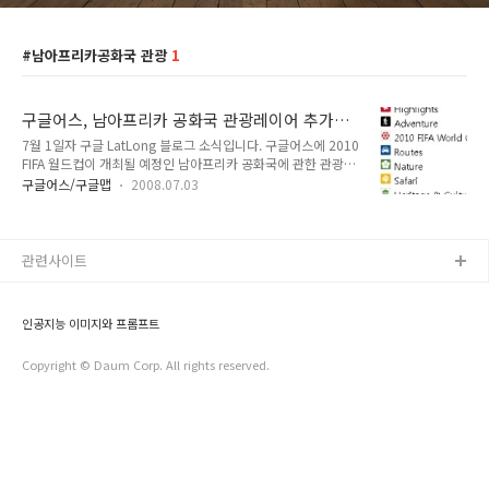
남아프리카공화국 관광
1
구글어스, 남아프리카 공화국 관광레이어 추가
(Sightseeing in South Africa Tuesday)
7월 1일자 구글 LatLong 블로그 소식입니다. 구글어스에 2010
FIFA 월드컵이 개최될 예정인 남아프리카 공화국에 관한 관광레
이어가 추가되었다는 내용입니다. 직접 보시려면, 구글어스
구글어스/구글맵
2008.07.03
(Google Earth)를 켜시고, 좌측하단에 있는 단계별항목
(Layers)에서 "갤러리(Gallery) -> 여행 및 관광(Travel and
Tourism) -> 남아프리카 관광(South Africa Tourism) 을 클릭
하시면 됩니다. 아래는 이 폴더의 구성형태입니다. 아래는 예를
관련사이트
들어, 제일 위에 있는 Hightlights 를 클릭했을 때의 모습입니다.
좌측 하단에 별이 모여있는 곳이 아름다운 도시 케이프타운
(Cape Town)이 있는 곳으로, 만델라가 구금되었던 곳으로 현
인공지능 이미지와 프롬프트
재는 기념관이 들어선 로븐섬(Ro..
Copyright © Daum Corp. All rights reserved.