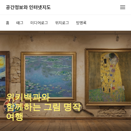
공간정보와 인터넷지도
홈
태그
미디어로그
위치로그
방명록
위키백과와
함께하는 그림 명작
여행