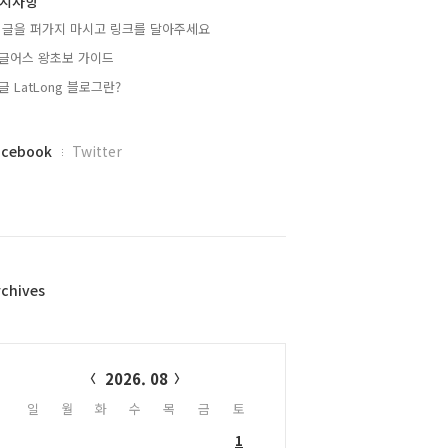
지사항
 글을 퍼가지 마시고 링크를 달아주세요
글어스 왕초보 가이드
글 LatLong 블로그란?
acebook
Twitter
rchives
alendar
2026. 08
일
월
화
수
목
금
토
1