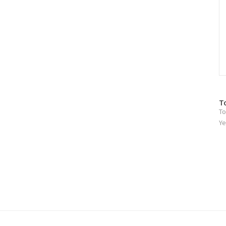
방
T
To
문
자
Ye
수