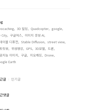
ag
ocaching,
3D 빌딩,
Quadcopter,
google,
 City,
구글어스,
이미지 생성 AI,
테이블 디퓨전,
Stable Diffusion,
street view,
트릿뷰,
위성영상,
GPS,
3D모델,
드론,
공지능 이미지,
구글,
지오캐싱,
Drone,
ogle Earth,
근글
인기글
근댓글