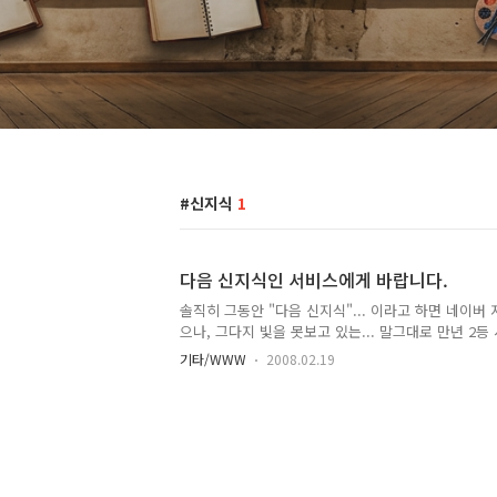
신지식
1
다음 신지식인 서비스에게 바랍니다.
솔직히 그동안 "다음 신지식"... 이라고 하면 네이버
으나, 그다지 빛을 못보고 있는... 말그대로 만년 2
거의 관심을 두지 않았습니다. (사실, 오늘에야 처음으
기타/WWW
2008.02.19
오늘 Tistory 공지로 "내 글을 "Daum 신지식 답변
글을 보고 호기심이 왕창 생겼습니다. 다음 신지식에 
백을 남겨서 답변을 할 수 있는, 즉, Tistroy에 있는
"Daum 신지식"의 답변으로 보낼 수 있는 기능이 생
을 하고, "구글어스", "구글맵" 등 제가 자신있는 분
랙백으로 답변을 남겨보았습니다. 꽤 괜찮더군요. 아.