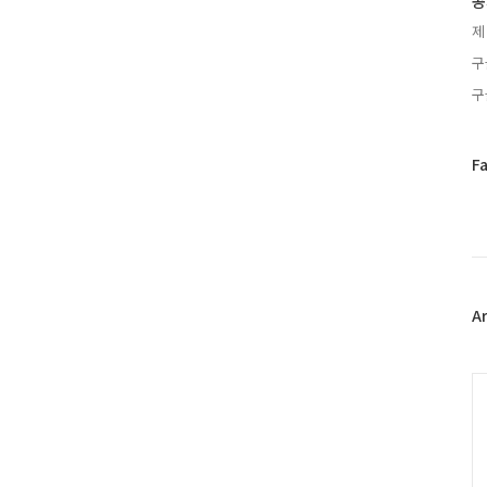
공
제
구
구
페
F
이
스
북
트
위
터
플
A
러
그
인
C