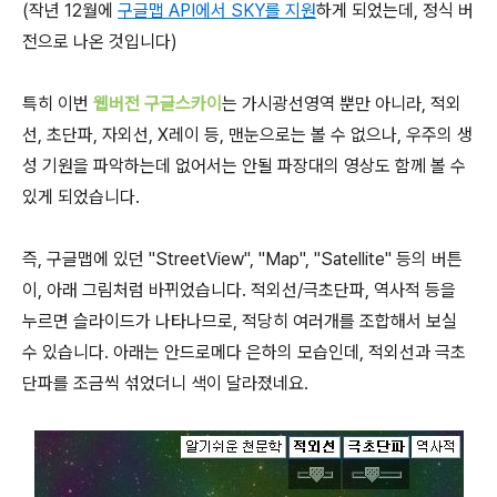
(작년 12월에
구글맵 API에서 SKY를 지원
하게 되었는데, 정식 버
전으로 나온 것입니다)
특히 이번
웹버전 구글스카이
는 가시광선영역 뿐만 아니라, 적외
선, 초단파, 자외선, X레이 등, 맨눈으로는 볼 수 없으나, 우주의 생
성 기원을 파악하는데 없어서는 안될 파장대의 영상도 함께 볼 수
있게 되었습니다.
즉, 구글맵에 있던 "StreetView", "Map", "Satellite" 등의 버튼
이, 아래 그림처럼 바뀌었습니다. 적외선/극초단파, 역사적 등을
누르면 슬라이드가 나타나므로, 적당히 여러개를 조합해서 보실
수 있습니다. 아래는 안드로메다 은하의 모습인데, 적외선과 극초
단파를 조금씩 섞었더니 색이 달라졌네요.