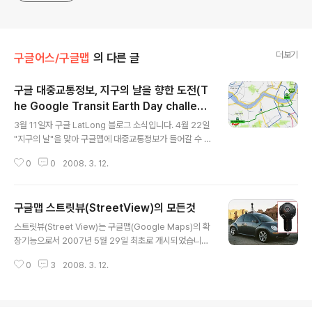
더보기
구글어스/구글맵
의 다른 글
구글 대중교통정보, 지구의 날을 향한 도전(T
he Google Transit Earth Day challeng
글 내용
e)
3월 11일자 구글 LatLong 블로그 소식입니다. 4월 22일
"지구의 날"을 맞아 구글맵에 대중교통정보가 들어갈 수 있
도록 모든 분들이 노력해 달라고 부탁하는 내용입니다. 구
0
0
2008. 3. 12.
글은 환경에 관심이 아주 많고 적극적인 투자를 하고 있습
니다. ZDNet Korea 기사에 따르면 "재활용과 퇴비를 이
용할 뿐만 아니라 재활용 자재로 건물을 세우는 것을 자랑
구글맵 스트릿뷰(StreetView)의 모든것
스럽게 여기며, 무료 통근 셔틀 버스를 운행하고, 직원이 하
글 내용
이브리드 자동차를 구입할 때는 지원금도 내준다"고 합니
스트릿뷰(Street View)는 구글맵(Google Maps)의 확
다. 그 일환으로 구글에서는 대중교통정보를 제공하는데도
장기능으로서 2007년 5월 29일 최초로 개시되었습니다.
매우 열성적입니다. LatLong 블로그에만 10(샌디애고,
구글의 회장 에릭 슈미츠(Eric Schmidt)가 서울 디지털포
르노), 15(쥐리히), 61(미국), 67(미국 및 아시아), 99(캐
0
3
2008. 3. 12.
럼 2007(Seoul Digital Forum 2007)의 특별연설에서
나다), 103(유럽), 145(미국, 캐나다)와 같이 계속..
발표해서 화제가 되었죠. 서비스가 나왔을 당시, 폭발적인
관심을 끌었던 것으로 기억합니다. 특히 마이크로소프트의
라이브 로컬 스트리트 서비스와 비교하여 어느 것이 우수