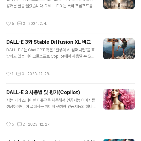
am 2.0을 출시하게 되었습니다. 다름 모든 이디오그램 모
용해본 글을 올렸습니다. DALL-E 3 는 특히 프롬프트를
델과 마찬가지로, 이디오그램 2.0도 맨 처음부터 새롭게
이해하고 따르는 능력이 매우 좋다는 장점이 있고, 이미지
학습을 하였으며, 이미지-텍스트 정렬, 전반적인 주관적..
를 수정하는 기능이 없고 크기를 변경할 수 없다는 점이 단
작성시간
5
0
2024. 2. 4.
점이 있다고 말씀드렸습니다. 하지만 Copilot에서는 무료
로 사용할 수 있는 장점이 있죠.이번에는 유료(한달에 20
달러)인 ChatGPT 4에서 DALL-E 3를 테스트해보겠습
DALL-E 3와 Stable Diffusion XL 비교
니다. 제가 하는 일 때문에 한달간 유료 결재를 했거든요.
글 내용
사실 ChatGPT 4를 계속 사용한다면야 한달 20달러가
DALL-E 3는 ChatGPT 혹은 "일상의 AI 컴패니언"을 표
그다지 비싸다고는 생각하지 않습니다. 하지만 개인적으로
방하고 있는 마이크로소프트 Copilot에서 사용할 수 있습
사용하는 입장에서는 그냥 아깝죠. 테스트 방법은 예전 글
니다. 이 글에서는 DALL-E 3와 스테이블 디퓨전의 장단
에서 사용한 프롬프트를 재활용해서 비교하는 방식입니다.
점을 비교해 보겠습니다. 아래는 이 글의 목차입니다.DAL
작성시간
1
0
2023. 12. 28.
그런데 제목 보..
L-E 3란스테이블 디퓨전이란DALL-E 3와 Stable Diffu
sion XL 비교프롬프트 이해 및 반영텍스트 렌더링스타일
인페인트와 아웃페인트프롬프트콘트롤넷결론DALL-E 3
DALL-E 3 사용법 및 평가(Copilot)
를 사용한 스테이블 디퓨전 개선DALL-E 3란DALL-E 3
글 내용
는 텍스트 문장을 이미지로 변환해주는 text-to-image
저는 거의 스테이블 디퓨전을 사용해서 인공지능 이미지를
생성형 인공지능입니다. DALL-E 3의 학습 방법이나 모델
생성하지만, 이 글에서는 이미지 생성형 인공지능의 하나
아키텍처는 제임스 벧커와 동료들이 저술한 "Improving I
인 DALL-E 3 에 대해 알아보겠습니다. 이 글의 내용은 아
mage Generation with Bette..
래와 같습니다.DALL-E 3 개요DALL-E 3 사용법다른 예
작성시간
6
2
2023. 12. 27.
제아이디어 탐구용 그림 생성DALL-E 3 평가DALL-E 3
개요DALL-E 는 ChatGPT를 개발한 것으로 유명한 Op
enAI에서 개발한 이미지 생성형 인공지능입니다. DALL-