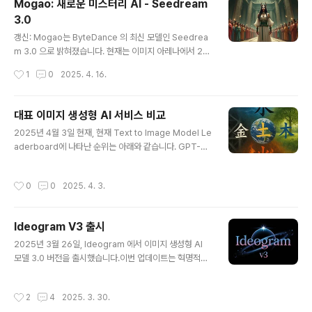
Mogao: 새로운 미스터리 AI - Seedream
는 GPT-4o와 같은 멀티모달 대형 언어모델(LLM, Larg
3.0
e Language Model)을 사용하여, 여러가지 매체를 입력
글 내용
으로 받을 수 있습니다. GPT-4o는 텍스트 뿐만 아니라,
갱신: Mogao는 ByteDance 의 최신 모델인 Seedrea
이미지, 오디오, 비디오 등을 입력으로 받아서, 텍스트, 이
m 3.0 으로 밝혀졌습니다. 현재는 이미지 아레나에서 2등
미지, 오디오를 생성합니다.따라하기이 내용을 따라하기
으로 내려앉았네요.====이미지 생성형 인공지능 세계에
작성시간
1
0
2025. 4. 16.
위해서는 ChatGPT..
또다른 게임체인저가 등장해서 시장을 흔들고 있습니다.
그의 이름은 모가오(Mogao) 입니다. 현제 웹사이트도, 주
소도 없고, 심지어는 로고도 없습니다. 그냥 며칠전에 이미
대표 이미지 생성형 AI 서비스 비교
지 아레나에 등장해서 2025년 4월 14일 현재 1위를 차지
글 내용
2025년 4월 3일 현재, 현재 Text to Image Model Le
했습니다. GPT-4o까지 밀어내고요!4월 초부터 Artificia
aderboard에 나타난 순위는 아래와 같습니다. GPT-4o
lAnalysis.ai의 이미지 아레나의 변화상황을 주의 깊게 살
가 등장한지 겨우 1주일만에 1등을 차지했고, 그 바람에 R
펴본 사람들은, 공식 순위에는 없지만 블라인드 테스트에
ecraft AI는 2 등으로, Reve(Halfmoon)는 1등을 차지
서 매우 활발하게 나타난 모가오라는 모델을 주목했습니
작성시간
0
0
2025. 4. 3.
한지 한달도 못채우고 3등으로 밀려나고, 구글의 Imagen
다.하지만, 그 결과는 그다지 눈에 띄지 않았습니다. 저 개
3는 5등으로, BFL의 FLUX1.1은 6등이 되었네요. 그 사이
인적..
로 새로 Ideogram 3.0이 끼어들었구요. 완전 엎치락 뒤
Ideogram V3 출시
치락하고 있네요.이 시점에서 이들 서비스의 이미지 생성
글 내용
품질을 비교해보려고 합니다. 물론 위의 이미지 리더보드
2025년 3월 26일, Ideogram 에서 이미지 생성형 AI
는 수많은 사람들이 평가한 결과이기 때문에 이 결과를 뛰
모델 3.0 버전을 출시했습니다.이번 업데이트는 혁명적이
어넘을 수는 없겠지만, 그래도 제 나름대로의 기준으로 한
라고는 할 수 없지만, 예전 버전에 비해 사실적 사진, 이미
번 비교해 보려고요.테스트 방식은 ..
지내 텍스트 처리, 스타일 일관성 등 몇가지 중요한 측면에
작성시간
2
4
2025. 3. 30.
서 상당한 혁신을 이루었습니다.주목할 만한 개선사항스타