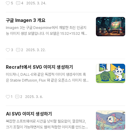
작성시간
5
4
2025. 3. 24.
통해서 무료로 사용할 수 있습니다(참고로 Image FX 사
본사가 캘리포니아에 ..
이트에서도 사용할 수 있습니다).Gemini의 Imagen3G
emini에서 프롬프트 잘쓰기Gemini로 생성한 이미지의
구글 Imagen 3 개요
예Gemini의 Imagen3Gemini란? 영어로 Gemini란 쌍
글 내용
둥이라는 뜻입니다. 구글에서 개발한 다재다능한 대화형
Imagen 3는 구글 Deepmine에서 개발한 최신 인공지
비서에 왜 쌍둥이란 이름을 붙였는지는 잘 모르겠네요. 아
능 이미지 생성 모델입니다. 이 모델은 1532x1532 해상
마 구글과 Gemini는 한 몸이라는 뜻으로 붙이지 않았을
도의 뛰어난 품질의 이미지를 생성합니다. 특히 놀라운 디
까... 상상해 봅니다. 어쨌든 현재 대규모 언어 모델(LLM,..
테일, 생상하고 사실적인 색상 렌더링 능력이 돋보입니다. I
작성시간
3
2
2025. 3. 22.
magen 3는 극 사실주의로부터 추상 미술, 애니메이션까
지 다양한 예술 스타일을 표현하는데 뛰어난 강점을 가지
고 있습니다.Imagen 3는 Gemini 와 ImageFX 사이트
Recraft에서 SVG 이미지 생성하기
에서 사용할 수 있으며, API 를 통해 다양한 도구와 통합할
글 내용
수 있습니다.Imagen 3란?Imagen 3의 아키텍처Deep
미드저니, DALL-E와 같은 독점적 이미지 생성사이트 혹
Minde 란?Imagen 3의 사용방법Imagen 3의 프롬프트
은 Stable Diffusion, Flux 와 같은 오픈소스 이미지 생성
Imagen 3의 세부사항Imagen 3란?Imagen 3는 구글
모델은 모두 보통의 PNG, JPG 등의 래스터(raster) 이
DeepMind 연구자들이 개발한, 고급 디..
미지를 생성합니다. 이러한 이미지를 확대해보면 하나하나
작성시간
1
2
2025. 3. 6.
의 점(픽셀)로 구성되는데, 확대/축소/변형하면 색이 뭉개
지거나 픽셀이 드러나는 등 이미지 품질이 열화됩니다.반
면 픽셀이 아니라, 선, 면과 같은 도형으로 구성되는 벡터(v
AI SVG 이미지 생성하기
ector) 이미지의 경우에는 크기 변경에 관계없이 항상 일
글 내용
정한 품질을 유지하는 특성이 있죠. 그래서 사실적 사진이
복잡한 소프트웨어로 시간을 낭비할 필요없이, 깔끔하고,
아닌, 아이콘이나 로고, 일러스트 같은 경우에는 벡터 형식
크기 조절이 가능하면서도 웹에 적합한 이미지를 만드는