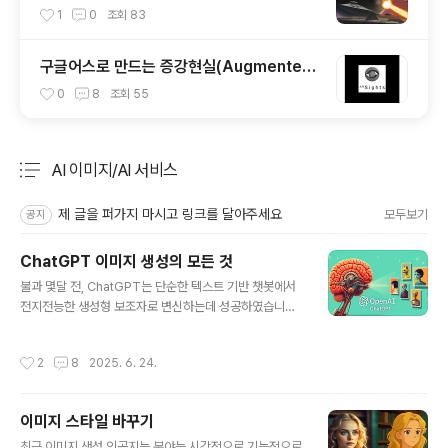
개
1
0
조회
83
구글어스로 만드는 증강현실(Augmented
Reality)
0
8
조회
55
AI 이미지/AI 서비스
분류 전체보기
주요 글 목록
제 글을 퍼가지 마시고 링크를 달아주세요
모두보기
공지
ChatGPT 이미지 생성의 모든 것
글 내용
불과 몇달 전, ChatGPT는 단순한 텍스트 기반 챗봇에서
전지전능한 생성형 보조자로 변신하는데 성공하였습니다.
GTP-4o 모델 과 이미지 생성도구를 통합한 덕분에, 아무
런 그래픽관련 기술이 없는 사람도 챗봇 인터페이스에서
작성시간
2
8
2025. 6. 24.
직접 개인화된 이미지를 생성할 수 있게 되었습니다.이 글
은 ChatGPT에서 이미지를 생성하고 편집하는 기법을 처
음부터 끝까지 파헤쳐 보겠습니다.GPT-4o: 2025의 새
이미지 스타일 바꾸기
로운 기능ChatGPT를 사용한 이미지 생성기존 이미지 수
글 내용
정고급 기능아직 부족한 기능결론GPT-4o: 2025의 새
최근 이미지 생성 인공지능 분야는 시각적으로 기능적으로