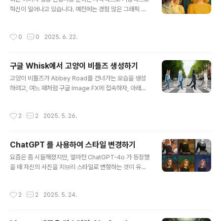
로운 기능ChatGPT의 이미지 생성기능은 예전부터 있었
혁신이 일어나고 있습니다. 예전에는 경험 많은 그래픽 디
습니다. 단, 예전에는 DALL-E 3를 기반으로 하였다면, 지
자이너만 할 수 있던 일들을 이제는 클릭 몇번이면 누구나
금은 GPT-4o 모델을 기반으로 변경되었습니다.GPT-4
할 수 있게 되었습니다. 사진을 카툰 스타일로 바꾸거나, 이
작성시간
0
0
2025. 6. 22.
o는 텍스트, 이미지, ..
미지의 스타일을 바꾸거나 동일한 캐릭터에 대한 여러가지
변형된 이미지 등의 작업이 그러한 예입니다.이 "스타일 변
환", 즉 콘텐츠는 유지하면서도 외형을 바꾸는 기능은 생성
구글 Whisk에서 고양이 비틀즈 생성하기
형 AI에서 가장 핵심적으로 널리 사용되고 있습니다. 이 글
글 내용
은 정말 어떤 일이 가능한지, 어떤 도구를 사용하는지에 대
고양이 비틀즈가 Abbey Road를 건너가는 모습을 생성
해 정리해 보겠습니다. 스타일 바꾸기 예ChatGPT를 사용
하려고, 여느 때처럼 구글 Image FX에 접속하자, 아래와
하여 스타일 변경하기FLUX.1 Kontext 사용 예제이미지
같이 새로운 실험 서비스인 Whisk를 사용해 보라는 알림
스타일 변경작동 원리스타일 변경 도구 비교이미지 스타일
이 떴습니다. 물론 바로 접속해서 생성을 시도했습니다.이
작성시간
2
2
2025. 5. 26.
변경이미지 스타일 변경..
글에서는 이미지를 생성하고, 생성된 이미지를 다시 비디
오로 생성하는 과정을 보여드립니다.이미지 생성비디오 생
성짧은 감상이미지 생성맨 먼저 "의인화 고양이 Beatles
ChatGPT 를 사용하여 스타일 변경하기
가 Abbey road 횡단보도를 건너간다."라고 프롬프트를
글 내용
주고 생성한 결과입니다. 두 장이 생성되는데, 그럴 듯한 것
요즘은 좀 시들해졌지만, 얼마전 ChatGPT-4o 가 등장했
을 선택했습니다.이미지 좌측 위를 보면 애니메이션으로
을 때 자신의 사진을 지브리 스타일로 변형하는 것이 유행
바꾸는 기능과 세부 조정하는 기능이 있습니다. 일단 위의
했었습니다. 이 때문에 지브리 스튜디오와 OpenAI와 저
이미지를 약간 수정하기로 하고 "세부 조정"을 눌렀습니다.
작권 분쟁이 발생할 수 있다는 뉴스도 나왔었고요.이 글에
작성시간
2
2
2025. 5. 24.
그뒤, 고양이 품종을 다..
서는 하나의 이미지를 사용해 여러가지 멋진 스타일을 생
성하는 방법을 설명합니다. 아래는 예입니다.원리따라하기
다른 스타일이미지가 생성되지 않을 경우원리ChatGPT