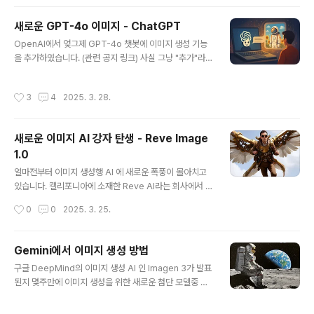
일 참조 및 무작위 스타일새로운 기능중에서 "스타일 참조"
기능이 도입된 것이 특히 호평을 받고 있습니다. 사용자가
새로운 GPT-4o 이미지 - ChatGPT
3개의 이미지를 올려서 자신의 창작물의 심미적 방향을 조
글 내용
정할 수 있습니다. "무작위 스타일(Random Style)" 옵션
OpenAI에서 엊그제 GPT-4o 챗봇에 이미지 생성 기능
을 사용하면 43억개의 스타일 라이브러리에서 임의의 이
을 추가하였습니다. (관련 공지 링크) 사실 그냥 "추가"라고
미지를 가져와 예상할 수 없는, 영감이 넘치는 이미지가 생
하기에는 너무 센세이션을 일으키고 있습니다. 제가 이제
성됩니다.효율적인 텍스트 렌더링Ideogram V2에서도
까지 여러가지 이미지 생성 모델이나 서비스를 다루어 왔
작성시간
3
4
2025. 3. 28.
강점중의 하나였..
지만, 이번 GPT-4o에 추가된 이미지 생성기능은 그야말
로 혁명적이라고 할 수 있기 때문입니다.GPT 4o 이미지
의 장점GPT 4o 이미지 생성방법언제 사용할 수 있나?결
새로운 이미지 AI 강자 탄생 - Reve Image
론4o 이미지의 장점고품질의 이미지제가 사용하는 Chat
1.0
GPT에는 아직 새로운 이미지 생성기능이 반영이 되어 있
글 내용
지 않아 직접 시험해 보지는 못했지만, 여러 SNS에 올려진
얼마전부터 이미지 생성행 AI 에 새로운 폭풍이 몰아치고
사용기를 보면 이미지 품질은 정말 뛰어나다고 합니다. 또
있습니다. 캘리포니아에 소재한 Reve AI라는 회사에서 출
한 여러가지 스타일의 이미지도 자유자재로 생성이 된다고
시한 Reve Image 1.0 입니다. 며칠전 Halfmoon(반달)
작성시간
0
0
2025. 3. 25.
하고요. 이 글을 읽어보면 그..
이라는 이름으로 처음 등장하더니, 이제는 얼마전까지만
해도 1위를 차지하고 있던 Recraft AI를 제치고 Text-to
-Image Leader 보드에서 1위를 차지했습니다. 보시는
Gemini에서 이미지 생성 방법
것처럼, Google Imagen 3, BFL의 FLUX1.1 pro, Midj
글 내용
구글 DeepMind의 이미지 생성 AI 인 Imagen 3가 발표
ourny 등을 모두 제쳤네요.Reve AI: 캘리포니아의 새로
된지 몇주만에 이미지 생성을 위한 새로운 첨단 모델중 하
운 도전자그런데 아직까지도 이 모델에 대한 공식적인 공
나로 자리잡았습니다. 아직 시도해 보지 않으셨거나 무료
지 나 보도자료는 나오지 않고 있습니다. 이 모델을 제작한
로 그 효과를 느껴보고 싶다면, 구글의 챗봇인 Gemini를
Reve AI, Inc 에 대해서도 별로 알려진 게 없는 상태고요.