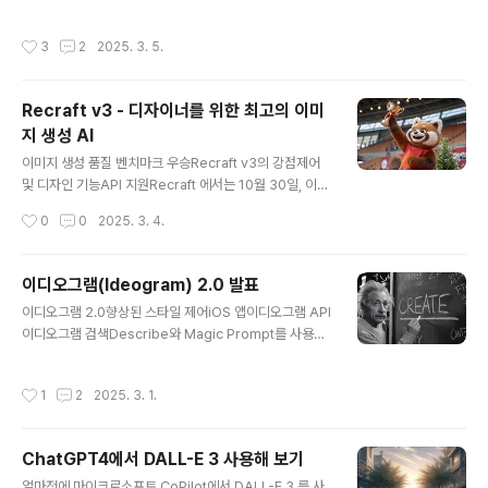
이 훨씬 효과적입니다. Recraft는 현재 Text2Image 생
방법을 고민해본적이 있으신가요? 해답은 AI와 SVG 생성
성 Leaderboard에서 1위를 차지하고 있는,..
기로 생성한 벡터이미지입니다. 이를 사용하면 텍스트 프
작성시간
3
2
2025. 3. 5.
롬프트를 몇초만에 고품질 벡터 이미지로 바꿀 수 있습니
다.흐릿한 픽셀이나, 계단으로 나타나는 현상도 더 이상 없
습니다. 오늘날 AI 도구는 벡타그래픽 생성 기술을 혁신시
Recraft v3 - 디자이너를 위한 최고의 이미
켜, 전문 그래픽 디자이너와 크리에이터들이 원하는 결과
지 생성 AI
를 빠르고 효과적으로 생성해주는 매우 실용적인 솔루션을
글 내용
제공하고 있습니다. SVG란?AI 벡터 그래픽 생성기AI SV
이미지 생성 품질 벤치마크 우승Recraft v3의 강점제어
G 생성기의 장점AI SVG 생성기 사용 예SVG란?SVG(S
및 디자인 기능API 지원Recraft 에서는 10월 30일, 이미
calable Vector Graphics)는 품질이 조금도 손상되지
지 생성 분야에서 최고의 성능을 발휘한다고 평가받는 Re
작성시간
0
0
2025. 3. 4.
않으면서 모든 화면 크..
craft V3를 공개하였습니다. Recraft V3는 Artificial A
nalysis의 Text-to-Image Leaderboard에서 모든
경쟁 모델을 제치고 1등을 차지하였습니다. 무엇보다 새로
이디오그램(Ideogram) 2.0 발표
운 Recraft V3는 이미지 품질이 뛰어나고, 프롬프트를 잘
글 내용
이디오그램 2.0향상된 스타일 제어iOS 앱이디오그램 API
이해하고 따르며 인체를 정확하게 표현하는 등, 기존의 이
이디오그램 검색Describe와 Magic Prompt를 사용한
미지 생성 인공지능의 기능에서 중요한 요소를 성공적으로
고급 프롬프트선도적인 이미지 생성개인적인 생각이디오
해결한 것으로 보입니다. 그 위에 래스터 이미지외에도 벡
그램 2.0Ideogram 2.0이 이제 ideogram.ai 와 새로운
터 이미지를 지원하고, 텍스트 위치와 크기를 지정하거나,
작성시간
1
2
2025. 3. 1.
iOS 앱을 통해 무료로 제공됩니다. 프리미엄 기능은 구독
브랜드 이미지를 입력받아 스타일을 지정..
을 통해서 사용가능합니다. 또한 개발자들은 새로운 베타 I
deogram API를 사용하여 Idogram 2.0을 통합할 수
ChatGPT4에서 DALL-E 3 사용해 보기
있습니다.우리는 사실적 이미지, 그래픽 디자인, 타이포그
글 내용
래피 등을 생성하는 새로운 텍스트-이미지 모델인 Ideogr
얼마전에 마이크로소프트 CoPilot에서 DALL-E 3 를 사