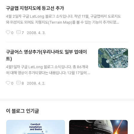
구글맵 지형지도에 등고선 추가
글 내용
4월 2일자 구글 LatLong 블로그 소식입니다. 작년 11월, 구글맵에서 도로지도
와 위성지도 외에도 지형지도(Terrain Map)를 볼 수 있는 기능이 추가되었습
니다. 기존 지형지도는 음영기복도만 제공이 되었는데, 오늘은 이 지형지도에
0
7
2008. 4. 3.
등고선이 추가되었다는 내용입니다. 음영기복도란 국토지리정보원 측량 및 GI
S 용어사전에 따르면 다음과 같이 정의되어 있습니다. 일정한 방향에서 태양이
비칠 때, 특정한 시점에서 관찰되는 지형의 그림자 분포를 계산하여 만든 지도
구글어스 영상추가(우리나라도 일부 업데이
를 음영기복도라 한다.간단히 말하자면, 지형을 그림자가 진한지 연한지로 표현
한 지도라고 할 수 있습니다. 어쨌든 이렇게 지형지도에 등고선이 추가되었다고
트)
글 내용
하니, 우리나라 지역도 확인해 봐야겠죠? 그래서... 아래에 지형지도로 표현한
4월1일자 구글 LatLong 블로그 소식입니다. 총 86개국
백두산을 삽입하..
에 대해 영상이 추가되었다는 내용입니다. 12월 17일에 영
상이 추가되었고, 2월 19일에 또다시 영상이 추가되었는
0
8
2008. 4. 2.
데, 요즘 들어 자주 구글어스 영상이 추가되는 듯한 느낌입
니다. 지금 현재까지 파악된 영상추가 소식은 Google Ea
rth Blog에 들어가 보시면 되는데요, 어차피 내일이면 답
이 나올테니 정리는 따로 하지 않겠습니다. 그래도 우리나
라 지역 영상이 업데이트 되었는지는 확인해 봐야죠. 그래
이 블로그 인기글
서 먼저, 제가 예전에 올린 구글어스에서 영상이 추가된 지
역을 확인하는 방법을 통해 확인해 보았더니, 아래 그림과
같이 대구쪽에 고해상도 영상이 업데이트 되었네요. 이와
는 별도로, 디씨인사이드 구글어스 갤러리에서 고양시 인