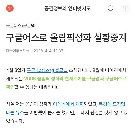
검색하기
공간정보와 인터넷지도
티스토리
구글어스/구글맵
구글어스로 올림픽성화 실황중계
하늘이푸른오늘
2008. 4. 4. 12:37
4월 3일자
구글 LatLong 블로그
소식입니다. 8월에 베이징에서
개최되는
2008 올림픽
성화의 현재위치를 구글맵과 구글어스로
확인
할 수 있다는 내용입니다.
사실 저는 올림픽 성화가
아테네에서 채화
되었고,
북경에 도착했
다는 뉴스
를 어렴풋이 듣기는 했지만, 그다지 관심을 갖지 않고 있
었습니다.