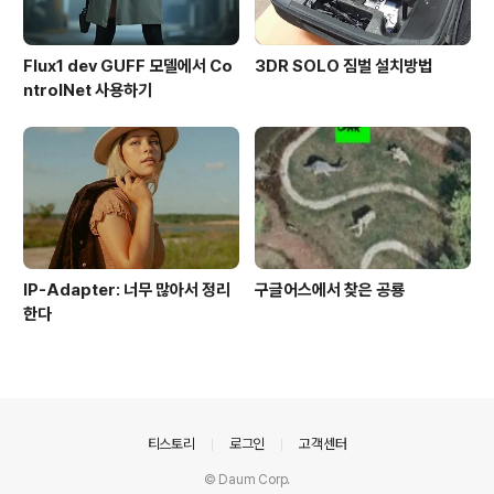
Flux1 dev GUFF 모델에서 Co
3DR SOLO 짐벌 설치방법
ntrolNet 사용하기
IP-Adapter: 너무 많아서 정리
구글어스에서 찾은 공룡
한다
의안내
티스토리
로그인
고객센터
© Daum Corp.