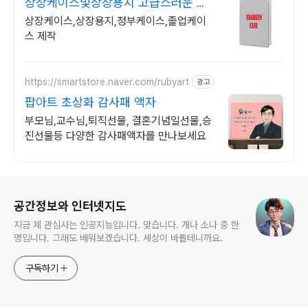
상장케이스및상장용지 고급스러운 차
별화된 디자인
상장케이스,상장용지,정부케이스,졸업케이
스 제작
https://smartstore.naver.com/rubyart
광고
팝아트 초상화 감사패 액자
부모님,교수님,퇴직선물, 결혼기념일선물,승
진선물등 다양한 감사패액자를 만나보세요
로그 정보
공간정보와 인터넷지도
지금 제 관심사는 인공지능입니다. 맞습니다. 개나 소나 중 한
명입니다. 그래도 배워보겠습니다. 세상이 바뀔테니까요.
구독하기