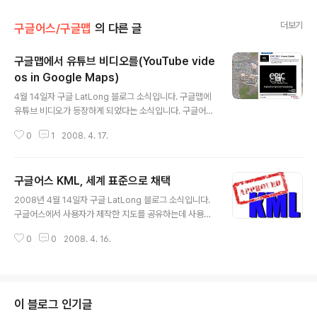
더보기
구글어스/구글맵
의 다른 글
구글맵에서 유튜브 비디오를(YouTube vide
os in Google Maps)
글 내용
4월 14일자 구글 LatLong 블로그 소식입니다. 구글맵에
유튜브 비디오가 등장하게 되었다는 소식입니다. 구글어스
에 유튜브가 등장한 것은 작년 10월 12일이었는데, 아직까
0
1
2008. 4. 17.
지 구글맵에서는 유튜브 영상을 볼 수 있는 방법이 없었습
니다만, 이제 구글맵에서도 유튜브 비디오를 볼 수 있게 되
었네요. 하지만, 구글맵에는 구글어스와 같은 방식의 레이
구글어스 KML, 세계 표준으로 채택
어 콘트롤이 없기 때문에, 아래에서 볼 수 있는 것처럼, 아
글 내용
무 곳에나 유튜브 영상을 올릴 수는 없습니다. 아래는 제가
2008년 4월 14일자 구글 LatLong 블로그 소식입니다.
사는 곳 주변에 등록해 둔 EPIC 2015 유튜브 영상인데,
구글어스에서 사용자가 제작한 지도를 공유하는데 사용되
이 비디오를 구글맵에서는 볼 수 없다는 것입니다. 구글어
는 KML이 세계 표준으로 채택되었다는 내용입니다. KML
스에 비디오를 올리는 방법은 제가 예전에 써둔 글을 참고
0
0
2008. 4. 16.
이 무엇인지 좀 더 자세히 알고 싶으시다면, 제가 예전에 써
하시기 바랍니다. 구글맵에서 볼 수 있는 유튜브 비디오는,
둔 "구글어스에서 관심장소를 공유하는 방법"을 읽어보시
검색을 했을 때 나..
기 바랍니다. KML을 표준으로 채택한 기관은 개방형 지리
정보 콘소시엄(OGC : Open Geospatial Consortiu
m)이라는 기관입니다. 이 기관은 ArcGIS로 유명한 ESRI
이 블로그 인기글
나 Intergraph 등의 유명 GIS 관련 업체 뿐만 아니라, 구