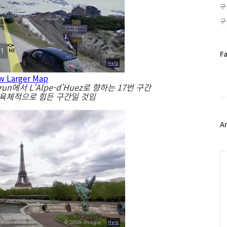
구
구
페
F
이
스
w Larger Map
북
brun에서 L'Alpe-d'Huez로 향하는 17번 구간
트
 육체적으로 힘든 구간일 것임
위
터
플
A
러
그
인
C