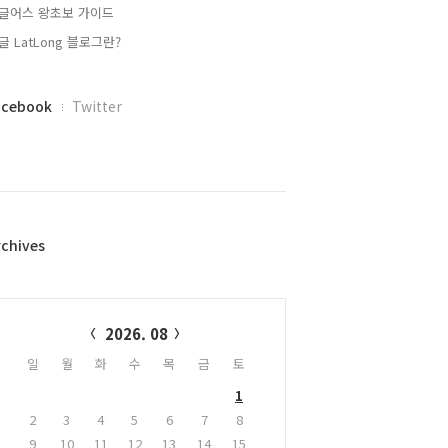
글어스 왕초보 가이드
글 LatLong 블로그란?
acebook
Twitter
rchives
alendar
2026. 08
일
월
화
수
목
금
토
1
2
3
4
5
6
7
8
9
10
11
12
13
14
15