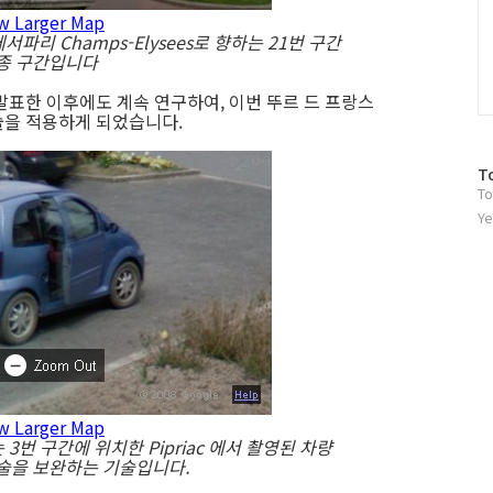
w Larger Map
서파리 Champs-Elysees로 향하는 21번 구간
종 구간입니다
발표한 이후에도 계속 연구하여, 이번 뚜르 드 프랑스
술을 적용하게 되었습니다.
방
T
To
문
자
Ye
수
w Larger Map
향하는 3번 구간에 위치한
Pipriac 에서 촬영된 차량
술을 보완하는 기술입니다.