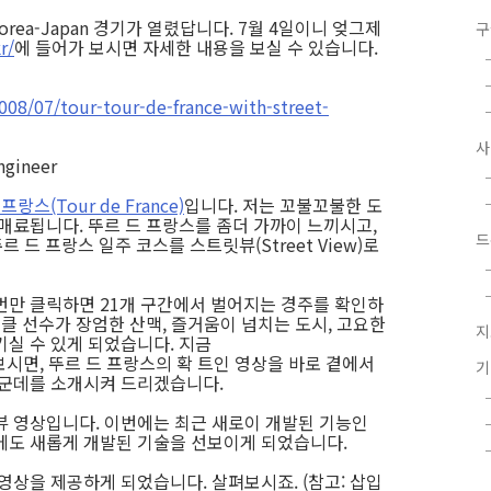
orea-Japan 경기가 열렸답니다. 7월 4일이니 엊그제
구
r/
에 들어가 보시면 자세한 내용을 보실 수 있습니다.
008/07/tour-tour-de-france-with-street-
ngineer
프랑스(Tour de France)
입니다. 저는 꼬불꼬불한 도
매료됩니다. 뚜르 드 프랑스를 좀더 가까이 느끼시고,
드
르 드 프랑스 일주 코스를 스트릿뷰(Street View)로
번만 클릭하면 21개 구간에서 벌어지는 경주를 확인하
이클 선수가 장엄한 산맥, 즐거움이 넘치는 도시, 고요한
지
기실 수 있게 되었습니다. 지금
보시면, 뚜르 드 프랑스의 확 트인 영상을 바로 곁에서
몇군데를 소개시켜 드리겠습니다.
뷰 영상입니다. 이번에는 최근 새로이 개발된 기능인
에도 새롭게 개발된 기술을 선보이게 되었습니다.
영상을 제공하게 되었습니다. 살펴보시죠. (참고: 삽입