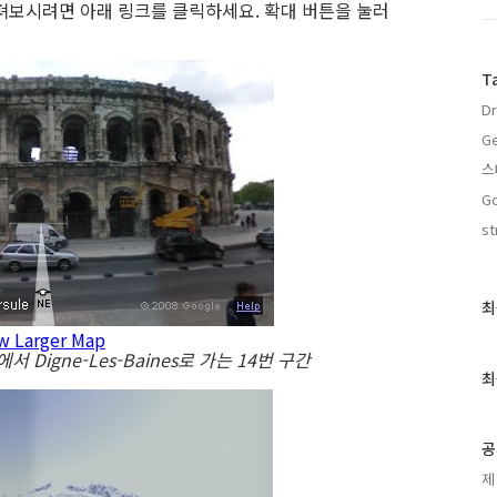
펴보시려면 아래 링크를 클릭하세요. 확대 버튼을 눌러
T
Dr
Ge
스
Go
st
최
최
근
w Larger Map
글
서 Digne-Les-Baines로 가는 14번 구간
과
최
인
기
글
공
제