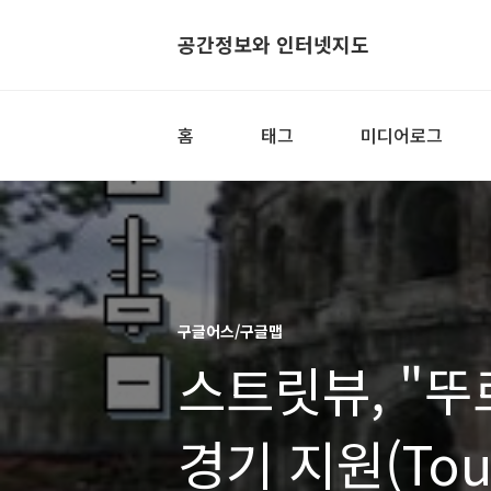
공간정보와 인터넷지도
홈
태그
미디어로그
구글어스/구글맵
스트릿뷰, "뚜
경기 지원(Tour 