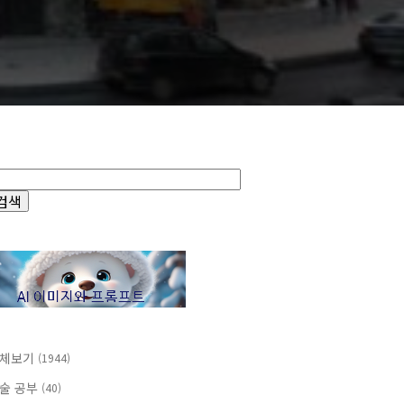
체보기
(1944)
술 공부
(40)