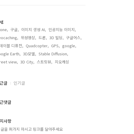
ag
one,
구글,
이미지 생성 AI,
인공지능 이미지,
ocaching,
위성영상,
드론,
3D 빌딩,
구글어스,
테이블 디퓨전,
Quadcopter,
GPS,
google,
ogle Earth,
3D모델,
Stable Diffusion,
reet view,
3D City,
스트릿뷰,
지오캐싱,
근글
인기글
근댓글
지사항
 글을 퍼가지 마시고 링크를 달아주세요