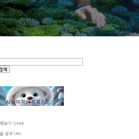
체보기
(1944)
술 공부
(40)