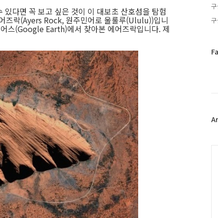
구
갈 수 있다면 꼭 보고 싶은 것이 이 대보초 산호섬을 탐험
락(Ayers Rock, 원주민어로 울룰루(Ululu))입니
구
스(Google Earth)에서 찾아본 에어즈락입니다. 제
페
F
이
스
북
트
위
터
플
A
러
그
인
C