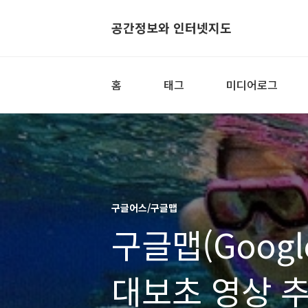
공간정보와 인터넷지도
홈
태그
미디어로그
구글어스/구글맵
구글맵(Goog
대보초 영상 추가(