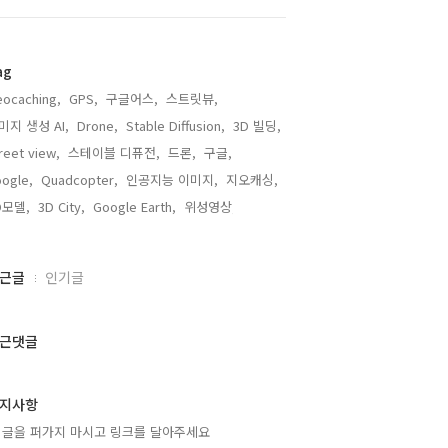
ag
ocaching,
GPS,
구글어스,
스트릿뷰,
미지 생성 AI,
Drone,
Stable Diffusion,
3D 빌딩,
reet view,
스테이블 디퓨전,
드론,
구글,
ogle,
Quadcopter,
인공지능 이미지,
지오캐싱,
D모델,
3D City,
Google Earth,
위성영상,
근글
인기글
근댓글
지사항
 글을 퍼가지 마시고 링크를 달아주세요