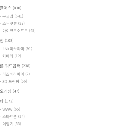
글어스
(830)
구글맵
(641)
스트릿뷰
(27)
마이크로소프트
(45)
사진
(108)
360 파노라마
(91)
카메라
(12)
론 쿼드콥터
(238)
라즈베리파이
(2)
3D 프린팅
(56)
오캐싱
(47)
기타
(173)
WWW
(65)
스마트폰
(14)
여행기
(33)