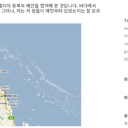
랠리아 동북부 해안을 캡쳐해 본 것입니다. 바다에서
그러나, 저는 저 섬들이 예전부터 있었는지는 잘 모르
T
Ge
이
st
go
3
최
최
근
글
과
최
인
기
글
공
제