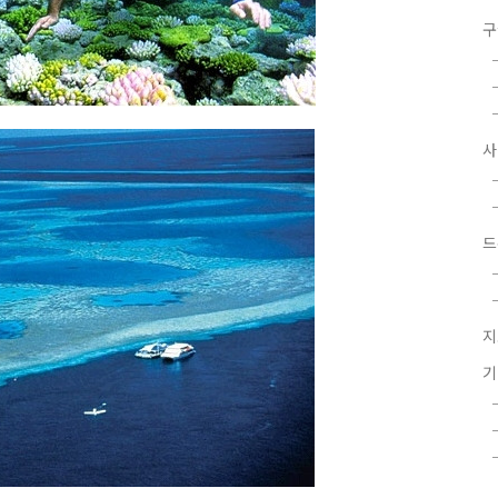
구
드
지