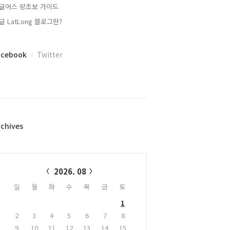
글어스 왕초보 가이드
글 LatLong 블로그란?
acebook
Twitter
rchives
alendar
2026. 08
일
월
화
수
목
금
토
1
2
3
4
5
6
7
8
9
10
11
12
13
14
15