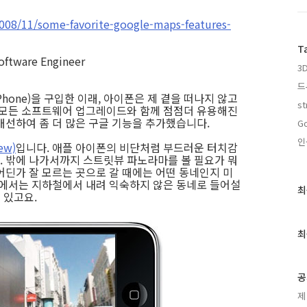
2008/11/some-favorite-google-maps-features-
T
oftware Engineer
3D
드
hone)을 구입한 이래, 아이폰은 제 곁을 떠나지 않고
st
 모든 소프트웨어 업그레이드와 함께 점점더 유용해진
개선하여 좀 더 많은 구글 기능을 추가했습니다.
Go
인
ew)
입니다. 애플 아이폰의 비단처럼 부드러운 터치감
 밖에 나가서까지 스트릿뷰 파노라마를 볼 필요가 뭐
어딘가 잘 모르는 곳으로 갈 때에는 어떤 동네인지 미
곳에서는 지하철에서 내려 익숙하지 않은 동네로 들어설
최
최
 있고요.
근
글
과
최
인
기
글
공
제