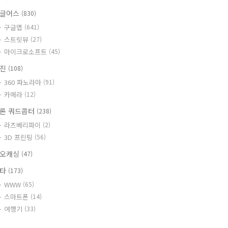
글어스
(830)
구글맵
(641)
스트릿뷰
(27)
마이크로소프트
(45)
사진
(108)
360 파노라마
(91)
카메라
(12)
론 쿼드콥터
(238)
라즈베리파이
(2)
3D 프린팅
(56)
오캐싱
(47)
기타
(173)
WWW
(65)
스마트폰
(14)
여행기
(33)