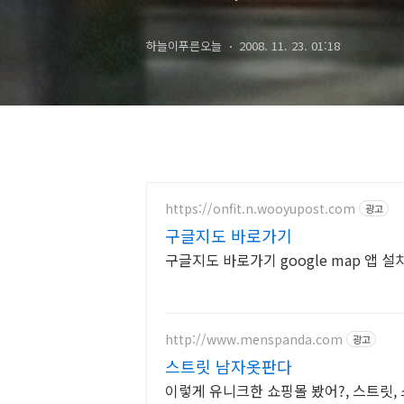
features now
하늘이푸른오늘
2008. 11. 23. 01:18
https://onfit.n.wooyupost.com
광고
구글지도 바로가기
구글지도 바로가기 google map 앱 
http://www.menspanda.com
광고
스트릿 남자옷판다
이렇게 유니크한 쇼핑몰 봤어?, 스트릿,