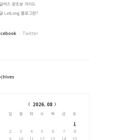
글어스 왕초보 가이드
글 LatLong 블로그란?
acebook
Twitter
rchives
alendar
2026. 08
일
월
화
수
목
금
토
1
2
3
4
5
6
7
8
9
10
11
12
13
14
15