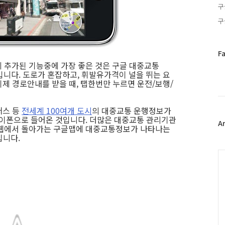
구
구
페
F
이
 추가된 기능중에 가장 좋은 것은 구글 대중교통
스
기능입니다. 도로가 혼잡하고, 휘발유가격이 널을 뛰는 요
 이제 경로안내를 받을 때, 탭한번만 누르면 운전/보행/
북
트
위
퍼스 등
전세계 100여개 도시
의 대중교통 운행정보가
터
아이폰으로 들어온 것입니다. 더많은 대중교통 관리기관
플
A
 웹에서 돌아가는 구글맵에 대중교통정보가 나타나는
러
입니다.
그
인
C