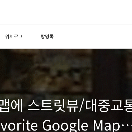
위치로그
방명록
맵에 스트릿뷰/대중교
orite Google Maps