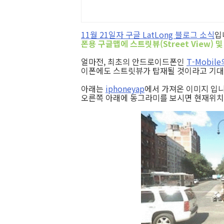
11월 21일자 구글 LatLong 블로그 소식
입
폰용 구글맵에 스트릿뷰(Street View)
얼마전, 최초의 안드로이드폰인
T-Mobi
이폰에도 스트릿뷰가 탑재될 것이라고 기대
아래는
iphoneyap
에서 가져온 이미지 입
오른쪽 아래에 동그라미를 보시면 현재위치와