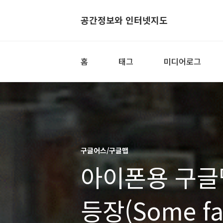
공간정보와 인터넷지도
홈
태그
미디어로그
구글어스/구글맵
아이폰용 구글
등장(Some fav