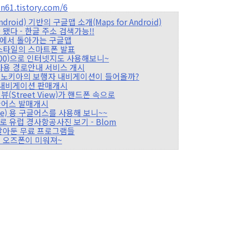
61.tistory.com/6
Android) 기반의 구글맵 소개(Maps for Android)
글화 됐다 - 한글 주소 검색가능!!
one)에서 돌아가는 구글맵
이폰 스타일의 스마트폰 발표
LH2300)으로 인터넷지도 사용해보니~
, 보행자용 경로안내 서비스 개시
나라에도 노키아의 보행자 내비게이션이 들어올까?
 3D 내비게이션 판매개시
트릿뷰(Street View)가 핸드폰 속으로
용 구글어스 발매개시
hone) 용 구글어스를 사용해 보니~~
ne)으로 유럽 경사항공사진 보기 - Blom
치에 깔아둔 무료 프로그램들
써보니 오즈폰이 미워져~