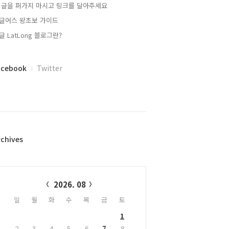
 글을 퍼가지 마시고 링크를 달아주세요
글어스 왕초보 가이드
글 LatLong 블로그란?
acebook
Twitter
rchives
alendar
2026. 08
일
월
화
수
목
금
토
1
2
3
4
5
6
7
8