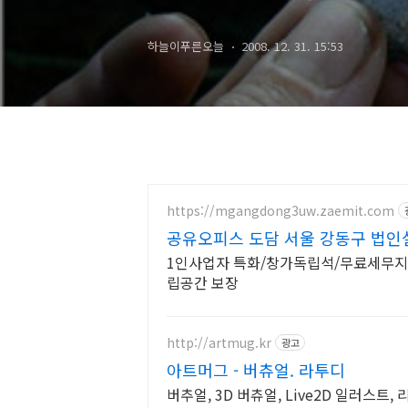
하늘이푸른오늘
2008. 12. 31. 15:53
https://mgangdong3uw.zaemit.com
공유오피스 도담 서울 강동구 법인
1인사업자 특화/창가독립석/무료세무지
립공간 보장
http://artmug.kr
광고
아트머그 - 버츄얼. 라투디
버추얼, 3D 버츄얼, Live2D 일러스트, 리