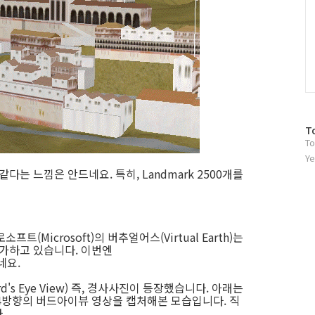
방
T
To
문
자
Ye
수
같다는 느낌은 안드네요. 특히, Landmark 2500개를
(Microsoft)의 버추얼어스(Virtual Earth)는
가하고 있습니다. 이번엔
네요.
's Eye View) 즉, 경사사진이 등장했습니다. 아래는
4방향의 버드아이뷰 영상을 캡처해본 모습입니다. 직
.