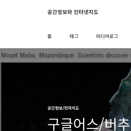
공간정보와 인터넷지도
홈
태그
미디어로그
공간정보/전자지도
구글어스/버추