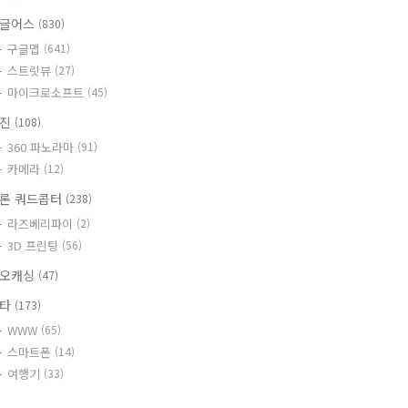
글어스
(830)
구글맵
(641)
스트릿뷰
(27)
마이크로소프트
(45)
사진
(108)
360 파노라마
(91)
카메라
(12)
론 쿼드콥터
(238)
라즈베리파이
(2)
3D 프린팅
(56)
오캐싱
(47)
기타
(173)
WWW
(65)
스마트폰
(14)
여행기
(33)