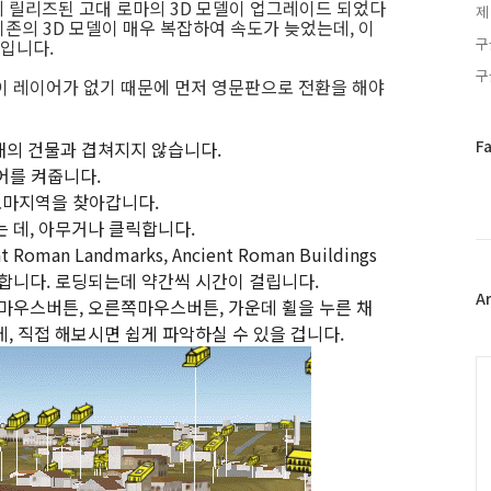
에 릴리즈된 고대 로마의 3D 모델이 업그레이드 되었다
제
기존의 3D 모델이 매우 복잡하여 속도가 늦었는데, 이
구
입니다.
구
이 레이어가 없기 때문에 먼저 영문판으로 전환을 해야
페
F
 현재의 건물과 겹쳐지지 않습니다.
이
레이어를 켜줍니다.
스
여 로마지역을 찾아갑니다.
북
 데, 아무거나 클릭합니다.
트
t Roman Landmarks, Ancient Roman Buildings
위
터
합니다. 로딩되는데 약간씩 시간이 걸립니다.
플
A
쪽마우스버튼, 오른쪽마우스버튼, 가운데 휠을 누른 채
러
, 직접 해보시면 쉽게 파악하실 수 있을 겁니다.
그
인
C