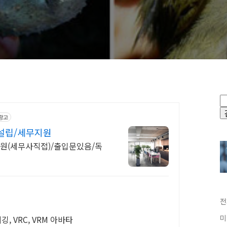
광고
설립/세무지원
원(세무사직접)/출입문있음/독
전
미
깅, VRC, VRM 아바타