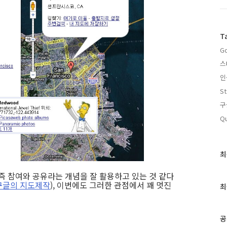
T
Go
스
인
St
구
Qu
최
최
근
글
개념, 즉 참여와 공유라는 개념을 잘 활용하고 있는 것 같다
구글의 지도제작
), 이번에도 그러한 관점에서 꽤 멋진
과
최
인
기
글
공