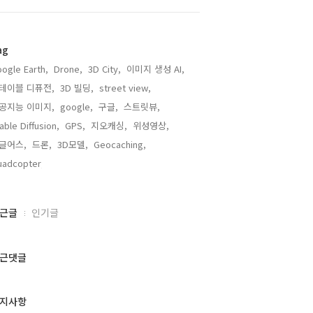
ag
ogle Earth,
Drone,
3D City,
이미지 생성 AI,
테이블 디퓨전,
3D 빌딩,
street view,
공지능 이미지,
google,
구글,
스트릿뷰,
able Diffusion,
GPS,
지오캐싱,
위성영상,
글어스,
드론,
3D모델,
Geocaching,
adcopter,
근글
인기글
근댓글
지사항