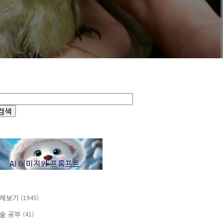
체보기
(1945)
술 공부
(41)