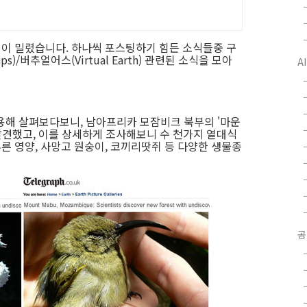
식이 밀렸습니다. 하나씩 포스팅하기 힘든 소식들중 구
aps)/버추얼어스(Virtual Earth) 관련된 소식을 모아
A
용해 살펴보다보니, 남아프리카 모잠비크 북부의 '마운
발견했고, 이를 상세하게 조사해보니 수 천가지 열대식
 푸른 영양, 사망고 원숭이, 코끼리땃쥐 등 다양한 생물종
공