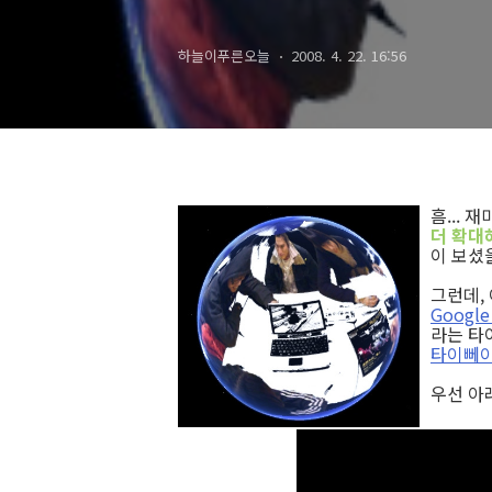
하늘이푸른오늘
2008. 4. 22. 16:56
흠... 
더 확대
이 보셨
그런데,
Google 
라는 타
타이뻬이
우선 아