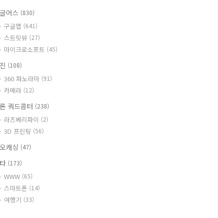
글어스
(830)
구글맵
(641)
스트릿뷰
(27)
마이크로소프트
(45)
사진
(108)
360 파노라마
(91)
카메라
(12)
론 쿼드콥터
(238)
라즈베리파이
(2)
3D 프린팅
(56)
오캐싱
(47)
기타
(173)
WWW
(65)
스마트폰
(14)
여행기
(33)