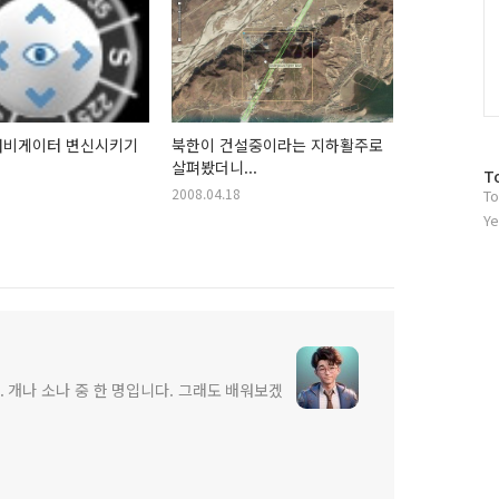
내비게이터 변신시키기
북한이 건설중이라는 지하활주로
살펴봤더니...
방
T
2008.04.18
To
문
자
Ye
수
 개나 소나 중 한 명입니다. 그래도 배워보겠