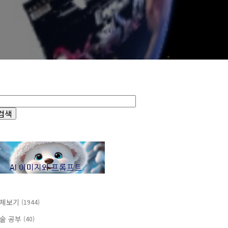
체보기
(1944)
술 공부
(40)