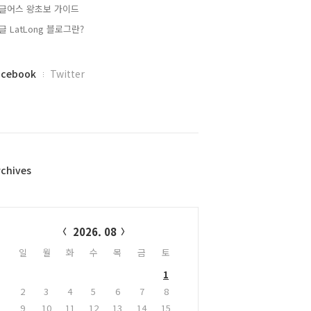
글어스 왕초보 가이드
글 LatLong 블로그란?
acebook
Twitter
rchives
alendar
2026. 08
일
월
화
수
목
금
토
1
2
3
4
5
6
7
8
9
10
11
12
13
14
15