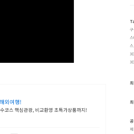
T
구
스
스
3
3
최
최
근
글
과
 해외여행!
최
인
필수코스 핵심관광, 비교환영 초특가상품까지!
기
글
공
제