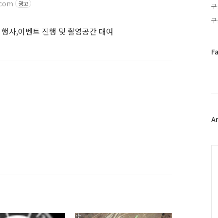
.com
광고
구
구
 행사,이벤트 진행 및 촬영공간 대여
페
F
이
스
북
트
위
터
플
A
러
그
인
C