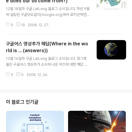
e does our oil come from?)
글 내용
12월 18일자 구글 LatLong 블로그 소식입니다. 작년 9월
에 설립된 구글닷오알지(Google.org)에서 로키산맥연구
소와 공동으로, 지난 35년간의 미국의 국가별 석유 수입량
0
10
2008. 12. 27.
지도를 제작하였다는 내용입니다. 구글닷오알지에 대한 좀
더 자세한 내용은 제가 예전에 쓴 지도도전기금에 관한 글
을 보시면 되는데요, 대략 하이브리드 자동차 엔진을 개발
구글어스 영상추가 해답(Where in the wo
등 환경보전, 건강증진 관련 다양한 자선사업을 수행하는
기관입니다. 이 석유 수입량 지도를 클릭하면 다음과 같은
rld is ... (answers))
글 내용
지도가 뜹니다. 그냥 화살표로 표시해둔 단추를 누르면, 지
12월 16일자 구글 LatLong 블로그 소식입니다. 엊그제
도 아래에 빨간 동그라미늘 쳐 둔, 기준월 막대가 움직이면
올린 구글어스 영상추가 소식에 나온 퀴즈에 대한 해답 및
서, 오일쇼크 직후인 1973년부터 현재까지의 미국의 석유
영상 추가 지역 리스트가 들어 있습니다. 퀴즈야 신경도 쓰
수입량의 변화를 보실 수 있습니다. 주로 중동에서 많이 수
0
0
2008. 12. 26.
지 않았으니, 답도 별 관심은 없지만, 고해상도 위성영상 추
입된다는 건 짐작하시..
가지역은 조금 관심이 가네요. 미국, 유럽, 아시아, 아프리
카, 오세아니아 등 세계 여러곳에 위성영상이 추가 또는 갱
신되었다고 나오네요. 하지만, 우리나라는 갱신리스트에
없습니다. 중국은 충칭(中京?)지역이 고해상도로 업데이
이 블로그 인기글
트 되었고, 고해상도 영상이 없는 지역중 일부는 2.5미터
급 SPOT 영상이 추가되었다고 나오는데 말입니다. 이제
까지 전례로 봤을 때, 갱신리스트에는 들어 있지 않아도 우
리나라 지역도 일부.... 슬그머니 업데이트 되는 경우가 가
끔 있습니다. 원하신다..