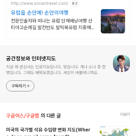
http://www.sonantravel.com/
광고
유럽을 손안에! 손안의여행
전문인솔자와 떠나는 유럽 단체배낭여행 산
티아고순례길 발칸반도 발틱북유럽 지중해
여행 유럽을 손안에! 발칸반도 북유럽 지중해
남부유럽 동유럽 세미팩제공
로그 정보
공간정보와 인터넷지도
지금 제 관심사는 인공지능입니다. 맞습니다. 개나 소나 중 한
명입니다. 그래도 배워보겠습니다. 세상이 바뀔테니까요.
구독하기
더보기
구글어스/구글맵
의 다른 글
미국의 국가별 석유 수입량 변화 지도(Wher