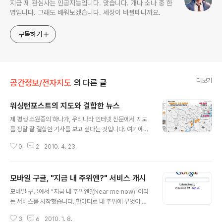
지금 제 관심사는 인공지능입니다. 맞습니다. 개나 소나 중 한
명입니다. 그래도 배워보겠습니다. 세상이 바뀔테니까요.
구독하기
더보기
공간정보/전자지도
의 다른 글
워싱턴포스트의 지도와 결합한 뉴스
글 내용
제 평생 소원중의 하나가, 우리나라 인터넷 신문에서 지도
를 정말 잘 결합한 기사를 보고 싶다는 것입니다. 여기에서
말하는 지도는 단순히 위치를 보여주는 정도의 간단한 지
0
2
2010. 4. 23.
도가 아닌, 대화식으로 정보를 확인할 수 있는 지도를 말합
니다. 제가 지도를 잘 활용한 뉴스의 예로 들고 싶은 뉴스를
하나 소개시켜드리겠습니다. (via Google Maps Mani
모바일 구글, "지금 내 주위엔?" 서비스 개시
a)워싱턴포스트(Washington Post) 지에서 나온 "Rapi
글 내용
st's trail spans four states, 13 years"라는 기사입니
모바일 구글에서 "지금 내 주위엔?(Near me now)"이라
다. 13년간 4개주에 걸친 강간범의 행적을 다룬 기사입니
는 서비스를 시작했습니다. 한마디로 내 주위에 무엇이 있
다. 아래는 기사 왼쪽에 있는 "Locations"를 눌렀을 때 나
는지를 알아볼 수 있는 서비스입니다. 이 서비스는 현재 아
오는 화면입니다. 1996년부터 현재까지 이 강간범(현재
3
6
2010. 1. 8.
이폰(iPhone)과 안드로이드(Android)폰에서만 사용할