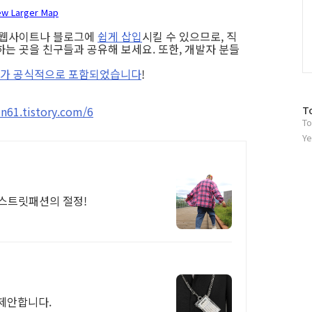
ew Larger Map
은 웹사이트나 블로그에
쉽게 삽입
시킬 수 있으므로, 직
는 곳을 친구들과 공유해 보세요. 또한, 개발자 분들
API)가 공식적으로 포함되었습니다
!
방
61.tistory.com/6
T
To
문
자
Ye
수
 스트릿패션의 절정!
제안합니다.