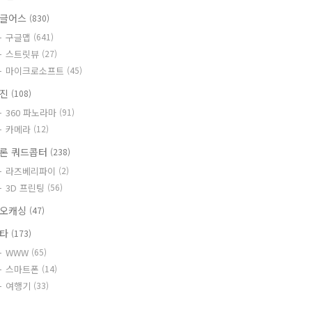
글어스
(830)
구글맵
(641)
스트릿뷰
(27)
마이크로소프트
(45)
사진
(108)
360 파노라마
(91)
카메라
(12)
론 쿼드콥터
(238)
라즈베리파이
(2)
3D 프린팅
(56)
오캐싱
(47)
기타
(173)
WWW
(65)
스마트폰
(14)
여행기
(33)