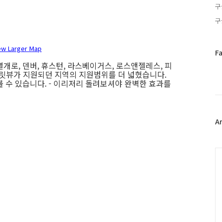
구
구
ew Larger Map
페
F
이
개로, 덴버, 휴스턴, 라스베이거스, 로스앤젤레스, 피
스
트릿뷰가 지원되던 지역의 지원범위를 더 넓혔습니다.
북
 볼 수 있습니다. - 이리저리 돌려보셔야 완벽한 효과를
트
위
터
플
A
러
그
인
C