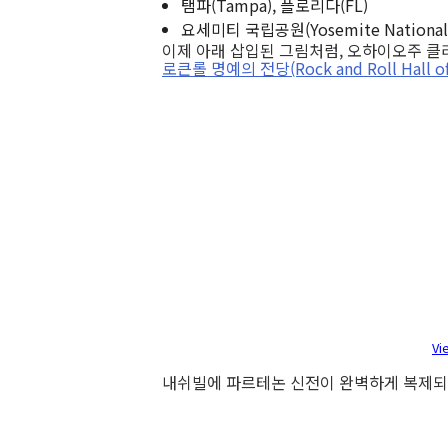
탬파(Tampa), 플로리다(FL)
요세미티 국립공원(Yosemite National
이제 아래 삽입된 그림처럼, 오하이오주 
로큰롤 명예의 전당(Rock and Roll Hall of
Vi
내쉬빌에 파르테논 신전이 완벽하게 복제되