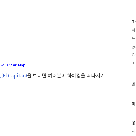
T
이
드
go
Go
3
ew Larger Map
El Capitan)
을 보시면 여러분이 하이킹을 떠나시기
최
최
근
글
과
최
인
기
글
공
제