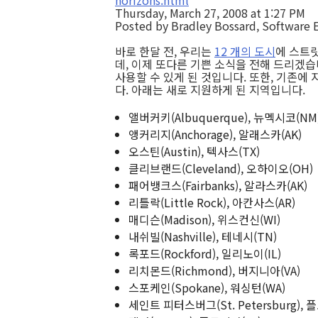
horizons.html
Thursday, March 27, 2008 at 1:27 PM
Posted by Bradley Bossard, Software 
바로 한달 전, 우리는
12 개의 도시
에 스트
데, 이제 또다른 기쁜 소식을 전해 드리겠
사용할 수 있게 된 것입니다. 또한, 기존에
다. 아래는 새로 지원하게 된 지역입니다.
앨버커키(Albuquerque), 뉴멕시코(NM
앵커리지(Anchorage), 알래스카(AK)
오스틴(Austin), 텍사스(TX)
클리브랜드(Cleveland), 오하이오(OH)
패어뱅크스(Fairbanks), 알라스카(AK)
리틀락(Little Rock), 아칸사스(AR)
매디슨(Madison), 위스컨신(WI)
내쉬빌(Nashville), 테네시(TN)
록포드(Rockford), 일리노이(IL)
리치몬드(Richmond), 버지니아(VA)
스포케인(Spokane), 워싱턴(WA)
세인트 피터스버그(St. Petersburg), 