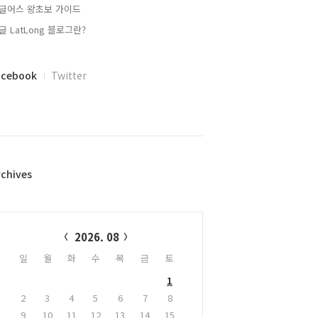
글어스 왕초보 가이드
글 LatLong 블로그란?
acebook
Twitter
rchives
alendar
2026. 08
일
월
화
수
목
금
토
1
2
3
4
5
6
7
8
9
10
11
12
13
14
15