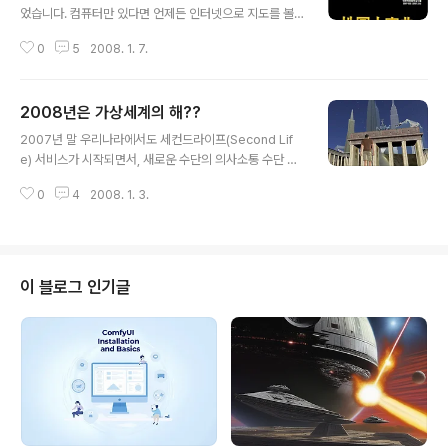
었습니다. 컴퓨터만 있다면 언제든 인터넷으로 지도를 볼
수 있고, 구글어스나 버추얼어스를 사용하면 전세계의 위
0
5
2008. 1. 7.
성영상과 3차원 건물까지도 볼 수 있습니다. 또한 재작년
내비게이션 판매대수가 120만대에 이르는 등, 내비게이션
이 급속하게 보급되고 있어, 대략적으로 자가용 5대당 1대
2008년은 가상세계의 해??
이상 내비게이션이 장착되어 있습니다. 기타 조금만 수고
글 내용
를 한다면 휴대폰이나, PMP 등으로도 쉽게 지도를 볼 수
2007년 말 우리나라에서도 세컨드라이프(Second Lif
있고, 자신의 현재 위치까지도 알 수 있습니다. 이정도가 되
e) 서비스가 시작되면서, 새로운 수단의 의사소통 수단 혹
면 종이에 인쇄된 지도는 필요없겠다 싶지만, 아직까지도
은 외국처럼 새로운 형태의 경제사회가 만들어질 것인가에
여러 회사에서 인쇄지도를 제작, 판매하고 있습니다. 물론
0
4
2008. 1. 3.
대해 논의가 분분한 상태입니다. 세컨드라이프는 기존의 3
과거보다는 많이 줄어들었지만요. 그 이유는 무엇때문일까
D아바타를 이용한 게임 혹은 채팅과는 달리, 구체적인 목
요? 우리나라 전국의 도로를 모두 담..
표가 주어진 것이 아니라 사용자가 어떤 일이든 마음대로
할 수 있는 일종의 플랫폼 역할을 하고있고, 제가 구독하고
있는 Digital Urban의 경우 지리정보 혹은 과학적 성과를
이 블로그 인기글
공유할 수 있는 도구로서 세컨드라이프를 주목하고 있습니
다. 한마디로 무한한 가능성을 가지고 있다고 할 수 있죠.
과거에도 세컨드라이프와 같은 3차원 아바타를 이용한 서
비스는 존재하였지만, 2008년도는 AWOMO, Home과
같은 게임과 결합된 가상..