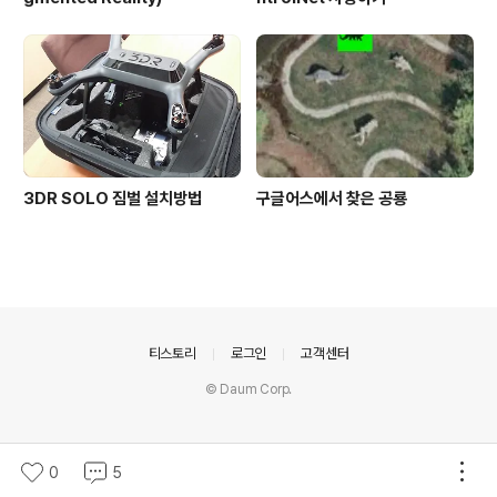
3DR SOLO 짐벌 설치방법
구글어스에서 찾은 공룡
의안내
티스토리
로그인
고객센터
© Daum Corp.
0
5