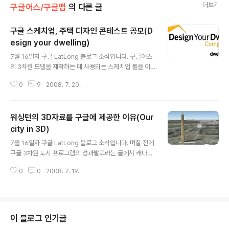
더보기
구글어스/구글맵
의 다른 글
구글 스케치업, 주택 디자인 콘테스트 공모(D
esign your dwelling)
글 내용
7월 16일자 구글 LatLong 블로그 소식입니다. 구글어스
의 3차원 모델을 제작하는 데 사용되는 스케치업 툴을 이
용해 주택을 설계하는 콘테스트를 연다는 소식입니다. 콘
0
9
2008. 7. 20.
테스트 공식 웹사이트를 들어가 보시면 자세한 내용을 알
수 있는데, 먼저 kmz 파일을 다운로드 받으신 후, 아래 그
림의 위치에 스케치업(Sketchup)으로 주택을 설계하신
워싱턴의 3D자료를 구글에 제공한 이유(Our
후, Google 3D 이미지갤러리(Warehouse)에 올리면
됩니다. 건물의 면적은 250 평방미터를 초과해서는 안되
city in 3D)
글 내용
며, 기후나 접근로 등을 고려해서 설계해야 한다고 합니다.
7월 16일자 구글 LatLong 블로그 소식입니다. 며칠 전에
자세한 규칙은 pdf 파일을 읽어보시면 됩니다. 마감일은 8
구글 3차원 도시 프로그램의 성과발표라는 글에서 캐나다
월 31일이고, 1등을 차지하신 분은 9월 12일에 샌프란시
뱅쿠버 아일랜드에 위치한 나나이모 시에서 구글에 제공한
스코를 방문하여 위 지역을 방문하고, 여러가지 행사를 갖
0
0
2008. 7. 19.
3차원 모델을 소개드렸습니다. 나나이모 시외에도 많은 도
는다고 하네요...
시들에서 3차원 모델을 제공했는데, 그중에서 가장 눈에
띄는 것은 미국의 수도인 워싱턴 D.C. 였습니다. 아래는 이
번에 추가된 워싱턴 D.C.의 3D 모델을 캡처해본 것입니다.
첫번째는 오벨리스크 형태의 모뉴먼트로, 뒷편에 멀리 보
이 블로그 인기글
이는 건물이 링컨 기념관입니다. 다음은 미국 국회의사당