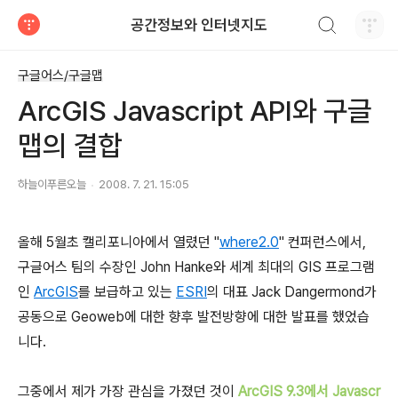
검색하기
공간정보와 인터넷지도
티스토리
구글어스/구글맵
ArcGIS Javascript API와 구글
맵의 결합
하늘이푸른오늘
2008. 7. 21. 15:05
올해 5월초 캘리포니아에서 열렸던 "
where2.0
" 컨퍼런스에서,
구글어스 팀의 수장인 John Hanke와 세계 최대의 GIS 프로그램
인
ArcGIS
를 보급하고 있는
ESRI
의 대표 Jack Dangermond가
공동으로 Geoweb에 대한 향후 발전방향에 대한 발표를 했었습
니다.
그중에서 제가 가장 관심을 가졌던 것이
ArcGIS 9.3에서 Javascr