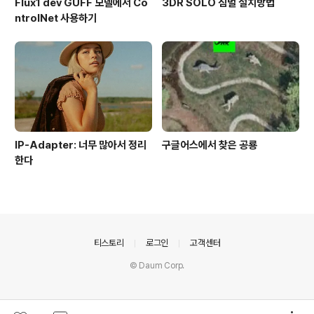
Flux1 dev GUFF 모델에서 Co
3DR SOLO 짐벌 설치방법
ntrolNet 사용하기
IP-Adapter: 너무 많아서 정리
구글어스에서 찾은 공룡
한다
의안내
티스토리
로그인
고객센터
© Daum Corp.