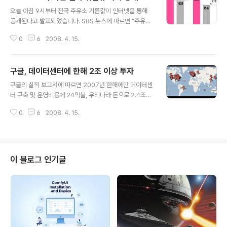
글 내용
오늘 아침 9시부터 전국 주유소 기름값이 인터넷을 통해
공개된다고 발표되었습니다. SBS 뉴스에 따르면 "주유소
별 가격차이를 인터넷 주유소 종합정보시스템을 통해 한눈
0
6
2008. 4. 15.
에 알 수 있게"된다고 합니다. 이를 통해 "가격정보를 지역
별, 구간별로 검색할 수 있어 소비자들은 값을 비교한 뒤 싼
주유소를 쉽게 찾아갈 수"있을 것으로 예상하고 있습니다.
구글, 데이터센터에 한해 2조 이상 투자
아래 그림처럼 최고가와 최저가 차이가 200원이나 된다
글 내용
면, 운전자에게 상당한 도움이 될 것이고, 경쟁이 촉발됨으
구글의 실적 보고서에 따르면 2007년 한해에만 데이터센
로써 전반적으로 내려가게 될 것은 어느 정도 예상되는 상
터 구축 및 운영비용에 24억불, 우리나라 돈으로 2.4조원
황입니다. 저는 예전에 "휘발유 가격 실시간 공개, 효과를
을 투자하였다고 합니다. 2006년에는 1.9억불을 투자했
높이려면??"라는 글과, 주유소 휘발유가격 매쉬업이라는
0
6
2008. 4. 15.
다고 하네요. 구글에서는 데이터센터가 얼마나 있는지, 어
글도 올린 적이 있고, 평소에 지도 서비스에 관심이 많기 때
디 있는지 공개적으로 밝히고 있지 않지만, Royal Pingd
문에 뉴스를 보자마자 바로 철저..
om이라는 회사에서 Data Center Knowledge의 구글
데이터센터 FAQ라는 자료를 근거로 데이터센터의 위치를
구글맵 지도로 만들었습니다. 이에 따르면, 구글은 현재 미
이 블로그 인기글
국내에 19개, 유럽에 12개, 러시아/남아메리카에 각 1개,
아시아에 3개 등 총 36개의 데이터센터를 운영하고 있다
고 합니다. 아래는 구글 데이터센터가 위치한 곳입니다. 또
한, 2007년에 4개의 새로운 데이터센터 구축 프로젝트를
공개했는데..