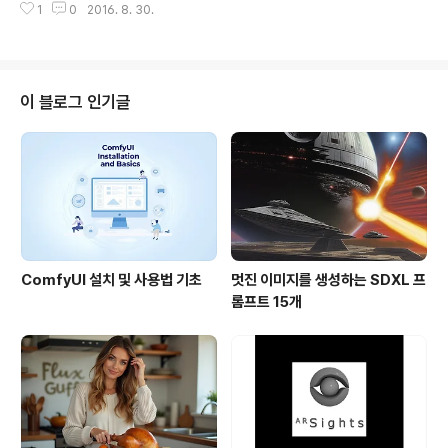
er, Motolab Tornado, Seriously Pro ..
1
0
2016. 8. 30.
콥터 비행 콘트롤러는 자이로(Gyroscopes)와 가속도계
(Accelerometer)가 탑재되어 있으며, 고급 비행콘트롤
러 중에는 기압계(barometer)와 전자나침반(magneto
meter), GPS 등을 탑재하는 경우도 있다. 예를 들어 자이
로스코프는 방향을 유지하고 기압계는 고도를 유지하며, G
이 블로그 인기글
PS는 자동 운항이나 Fail-safe 목적으로 사용될 수 있다.
많은 비행콘트롤러는 비슷한 하드웨어 혹은 센서를 사용하
지만, 소프트웨어와 계산 알고리듬은 달라서 비행 특성과
사용자 인터페이스가 다르다. 이때문에 다른 비행콘트롤..
ComfyUI 설치 및 사용법 기초
멋진 이미지를 생성하는 SDXL 프
롬프트 15개