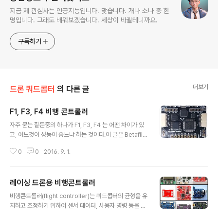
지금 제 관심사는 인공지능입니다. 맞습니다. 개나 소나 중 한
명입니다. 그래도 배워보겠습니다. 세상이 바뀔테니까요.
구독하기
더보기
드론 쿼드콥터
의 다른 글
F1, F3, F4 비행 콘트롤러
글 내용
자주 묻는 질문중의 하나가 F1, F3, F4 는 어떤 차이가 있
고, 어느것이 성능이 좋느냐 하는 것이다.이 글은 Betaflig
ht 혹은 Cleanflight를 사용하고 있는 사람들에게만 의미
0
0
2016. 9. 1.
가 있고 유용할 것이다. 이 글은 F1 및 F3만 집중적으로 다
룬다. 현재의 비행컨트롤러 중 대다수가 이 프로세서를 사
용하고 있기 때문이다. F1, F3, F4의 의미? 기본적으로 F1,
레이싱 드론용 비행콘트롤러
F3는 비행콘트롤러의 두뇌인 STM32 프로세서의 다른
글 내용
시리즈이다. STM32 시리즈는 현재 F7, F4, F3, F2, F1,
비행콘트롤러(flight controller)는 쿼드콥터의 균형을 유
F0, L4, L1, L0, W 등 10가지가 있다. F1 비행 콘트롤러의
지하고 조정하기 위하여 센서 데이터, 사용자 명령 등을 읽
좋은 예가 Naze32 와 CC3D이며, F3 보드로는 X-Rac
어 모터 속도 등을 조절하는 회로판이다. 요즘의 모든 멀티