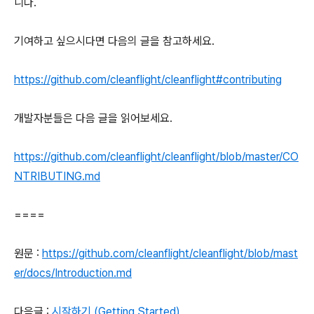
니다.
기여하고 싶으시다면 다음의 글을 참고하세요.
https://github.com/cleanflight/cleanflight#contributing
개발자분들은 다음 글을 읽어보세요.
https://github.com/cleanflight/cleanflight/blob/master/CO
NTRIBUTING.md
====
원문 :
https://github.com/cleanflight/cleanflight/blob/mast
er/docs/Introduction.md
다음글 :
시작하기 (Getting Started)