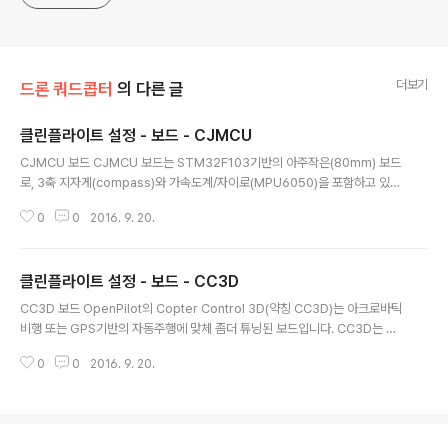
더보기
드론 쿼드콥터
의 다른 글
클린플라이트 설정 - 보드 - CJMCU
글 내용
CJMCU 보드 CJMCU 보드는 STM32F103기반의 아주작은(80mm) 보드
로, 3축 지자게(compass)와 가속도계/자이로(MPU6050)을 포함하고 있습
니다.이 보드에는 USB-Serial 변환기가 없으므로, 외부 어댑터가 필요합니다.
0
0
2016. 9. 20.
Hardware revisions Revision참고사항1LED1에 의해 boot jumper pa
d 없음??. 파랑, 빨강 LED를 사용함2Boot jumper pad가 핀과 LED1 점퍼
에 미리 납땜되어 있음. ???초록 및 빨강 LED를 사용함버전2 보드는 펌웨어 v
클린플라이트 설정 - 보드 - CC3D
1.4.0 이후만 지원합니다. 버전2 보드에 이전의 버전을 쓰려고 시도하지 마세
글 내용
요.(이하 생략합니다.)===원문 : https://github.com/cleanflight/cleanfli
CC3D 보드 OpenPilot의 Copter Control 3D(약칭 CC3D)는 아크로바틱
ght/..
비행 또는 GPS기반의 자동주행에 맞체 좀더 튜닝된 보드입니다. CC3D는 M
PU6000 SPI 기반의 가속도계/자이로 만을 사용합니다. 16MBit 기반의 EEP
0
0
2016. 9. 20.
ROM 칩을 탑재하고 있습니다. 6개의 포트에는 입력으로 표시되어 있고, 6개
의 포트는 모터/서보 출력(각각 3개의 칩)으로 표시되어 있습디다.이 보드에서
문제를 발견하시면 github issue tracker 를 통해 알려주시기 바랍니다.이보
드에는 프로세서에 직접 연결된 USB가 있습니다. Naze 와 Flip32와 같은 보