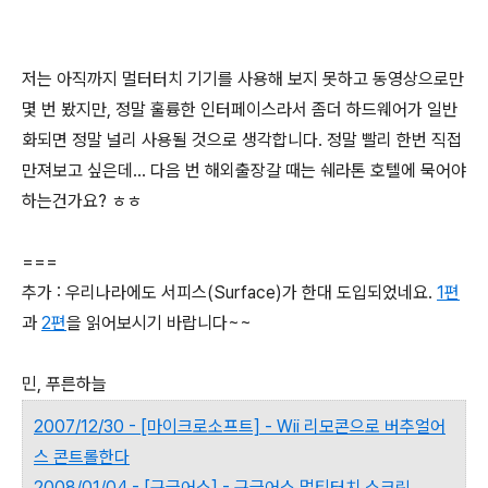
저는 아직까지 멀터터치 기기를 사용해 보지 못하고 동영상으로만
몇 번 봤지만, 정말 훌륭한 인터페이스라서 좀더 하드웨어가 일반
화되면 정말 널리 사용될 것으로 생각합니다. 정말 빨리 한번 직접
만져보고 싶은데... 다음 번 해외출장갈 때는 쉐라톤 호텔에 묵어야
하는건가요? ㅎㅎ
===
추가 : 우리나라에도 서피스(Surface)가 한대 도입되었네요.
1편
과
2편
을 읽어보시기 바랍니다~~
민, 푸른하늘
2007/12/30 - [마이크로소프트] - Wii 리모콘으로 버추얼어
스 콘트롤한다
2008/01/04 - [구글어스] - 구글어스 멀티터치 스크린