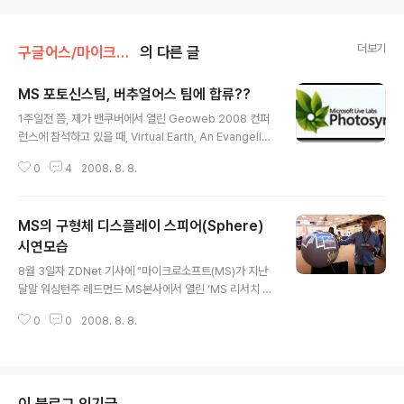
더보기
구글어스/마이크로소프트
의 다른 글
MS 포토신스팀, 버추얼어스 팀에 합류??
글 내용
1주일전 쯤, 제가 밴쿠버에서 열린 Geoweb 2008 컨퍼
런스에 참석하고 있을 때, Virtual Earth, An Evangelis
t's Blog에 "마이크로소프트 Live Labs에 있는 Photos
0
4
2008. 8. 8.
ynth 팀이 버추얼어스 프로덕트 팀으로 이동 배치되었
다"는 글이 올라왔습니다. 예전부터 버추얼어스와 포토신
스가 합쳐질 때의 시너지 효과를 이야기한 분이 많았지만,
MS의 구형체 디스플레이 스피어(Sphere)
본격적으로 논쟁을 일으킬 수 있겠다는 다소 장난스런 내
용도 있었고요. 이에 대해 All Points Blog 등에서는 많은
시연모습
글 내용
기대감을 표시하였습니다. 그러나, 이 링크를 눌러보면 아
8월 3일자 ZDNet 기사에 "마이크로소프트(MS)가 지난
시겠지만, 현재 이 글은 사라져 버린 상태입니다. 원래 글은
달말 워싱턴주 레드먼드 MS본사에서 열린 ‘MS 리서치 패
사라졌지만, 무단 복제된 글은 남아 있으니, 원하신다면 읽
컬티 서밋(Microsoft Research Faculty Summit)’ 행
어 보실 수 있습니다. 원본 글이 사라져버리자..
0
0
2008. 8. 8.
사에서 공 모양의 멀티터치 컴퓨터 ‘스피어(Sphere)’를
최초로 공개"했다는 기사가 났습니다. MS가 연구, 개발하
고 있는 멀티터치 컴퓨팅시스템 ‘서페이스(Surface)’컴퓨
터(제가 예전에 쓴 글 참조)를 응용하여 거대한 원형체로
재현한 것이라고 합니다. MS에 따르면 "이 360도 디스플