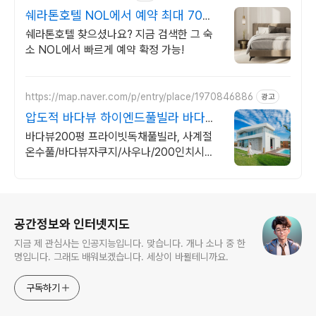
쉐라톤호텔 NOL에서 예약 최대 70%
더블업 할인!
쉐라톤호텔 찾으셨나요? 지금 검색한 그 숙
소 NOL에서 빠르게 예약 확정 가능!
https://map.naver.com/p/entry/place/1970846886
광고
압도적 바다뷰 하이엔드풀빌라 바다뷰
자쿠지 상시 무료
바다뷰200평 프라이빗독채풀빌라, 사계절
온수풀/바다뷰자쿠지/사우나/200인치시네
마 바다뷰 자쿠지 상시 무료, 7-8월 한정 수
영장포함, 핀란드식 사우나,200평정원
로그 정보
공간정보와 인터넷지도
지금 제 관심사는 인공지능입니다. 맞습니다. 개나 소나 중 한
명입니다. 그래도 배워보겠습니다. 세상이 바뀔테니까요.
구독하기