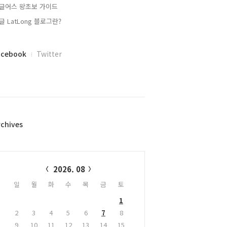
글어스 왕초보 가이드
글 LatLong 블로그란?
acebook
Twitter
rchives
alendar
2026. 08
일
월
화
수
목
금
토
1
2
3
4
5
6
7
8
9
10
11
12
13
14
15