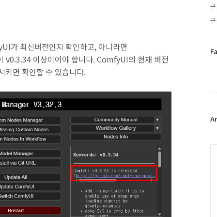
구
구
fyUI가 최신버전인지 확인하고, 아니라면
페
F
v0.3.34 이상이어야 합니다. ComfyUI의 현재 버전
이
스
실행시키면 확인할 수 있습니다.
북
트
위
터
플
A
러
그
인
C