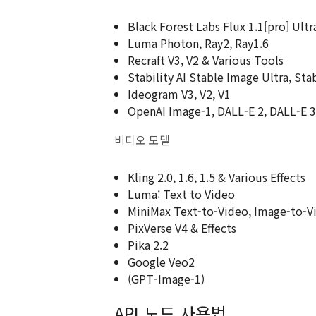
Black Forest Labs Flux 1.1[pro] Ultra
Luma Photon, Ray2, Ray1.6
Recraft V3, V2 & Various Tools
Stability AI Stable Image Ultra, Sta
Ideogram V3, V2, V1
OpenAI Image-1, DALL-E 2, DALL-E 3
비디오 모델
Kling 2.0, 1.6, 1.5 & Various Effects
Luma: Text to Video
MiniMax Text-to-Video, Image-to-V
PixVerse V4 & Effects
Pika 2.2
Google Veo2
(GPT-Image-1)
API 노드 사용법