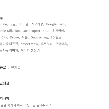
ag
ogle,
구글,
3D모델,
지오캐싱,
Google Earth,
able Diffusion,
Quadcopter,
GPS,
위성영상,
 City,
Drone,
드론,
Geocaching,
3D 빌딩,
테이블 디퓨전,
street view,
스트릿뷰,
구글어스,
공지능 이미지,
이미지 생성 AI,
근글
인기글
근댓글
지사항
 글을 퍼가지 마시고 링크를 달아주세요