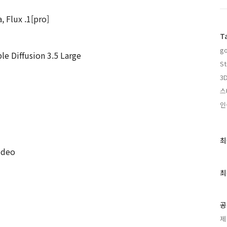
, Flux .1[pro]
T
go
ble Diffusion 3.5 Large
St
3D
스
인
최
최
근
ideo
글
과
최
인
기
글
공
제