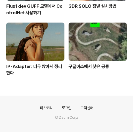
Flux1 dev GUFF 모델에서 Co
3DR SOLO 짐벌 설치방법
ntrolNet 사용하기
IP-Adapter: 너무 많아서 정리
구글어스에서 찾은 공룡
한다
의안내
티스토리
로그인
고객센터
© Daum Corp.