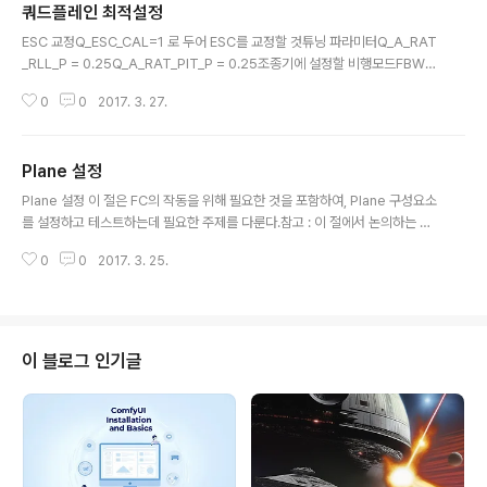
쿼드플레인 최적설정
글 내용
ESC 교정Q_ESC_CAL=1 로 두어 ESC를 교정할 것튜닝 파라미터Q_A_RAT
_RLL_P = 0.25Q_A_RAT_PIT_P = 0.25조종기에 설정할 비행모드FBWA
CRUISEAUTORTLQHOVERQLOITERASSIST 모드Q_ASSIST_SPEE
0
0
2017. 3. 27.
D = 8 : 실속 속도보다 조금 높게Q_ASSIST_ANGLE = 20 : 20도 이상 기울
어지면하이브리드 RTLRTL 모드로 전환하면 됨단, Q_RTL_MODE=1 로 둘
것ALT_HOLD_RTL = 20; 미터Q_RTL_ALT = 15 ; 미터RTL_RADIUS =
Plane 설정
10; 미터웨더베이닝바람이 없는 날에는 사용하지 말 것바람이 있는 날의 경우,
글 내용
Q_WVANE_GAIN = 0.1 ; 0.4가 되면 진동함Q_WVANE_MINROLL = 5 ;
Plane 설정 이 절은 FC의 작동을 위해 필요한 것을 포함하여, Plane 구성요소
최소각..
를 설정하고 테스트하는데 필요한 주제를 다룬다.참고 : 이 절에서 논의하는 구
성에 더하여, 배터리 모니터, 소나, 대기속도 센서, Optical Flow, OSD, 카메
0
0
2017. 3. 25.
라 짐벌, 안테나 추적기 등의 선택 하드웨어 구성이 필요할 수 있다. 필수 하드웨
어 설정일반 기체를 위한 설정 값일반/Elevon/V테일 모드와 서보 역전Differn
tial SpoilersFlaperonsAutomatic Flaps고정익에서의 쓰로틀 시동고급
비상안전 설정센서 테스트===원문 : http://ardupilot.org/plane/docs/pl
ane-configuration-landing-page.html다음글 : http://www.int..
이 블로그 인기글