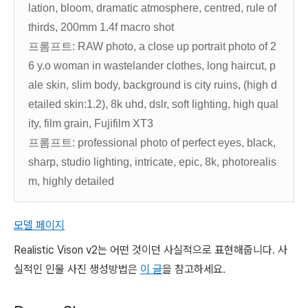
lation, bloom, dramatic atmosphere, centred, rule of
thirds, 200mm 1.4f macro shot
프롬프트: RAW photo, a close up portrait photo of 2
6 y.o woman in wastelander clothes, long haircut, p
ale skin, slim body, background is city ruins, (high d
etailed skin:1.2), 8k uhd, dslr, soft lighting, high qual
ity, film grain, Fujifilm XT3
프롬프트: professional photo of perfect eyes, black,
sharp, studio lighting, intricate, epic, 8k, photorealis
m, highly detailed
모델 페이지
Realistic Vison v2는 어떤 것이던 사실적으로 표현해줍니다. 사
실적인 인물 사진 생성방법은
이 글
을 참고하세요.