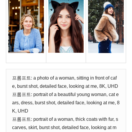
프롬프트: a photo of a woman, sitting in front of caf
e, burst shot, detailed face, looking at me, 8K, UHD
프롬프트: portrait of a beautiful young woman, cat e
ars, dress, burst shot, detailed face, looking at me, 8
K, UHD
프롬프트: portrait of a woman, thick coats with fur, s
carves, skirt, burst shot, detailed face, looking at m