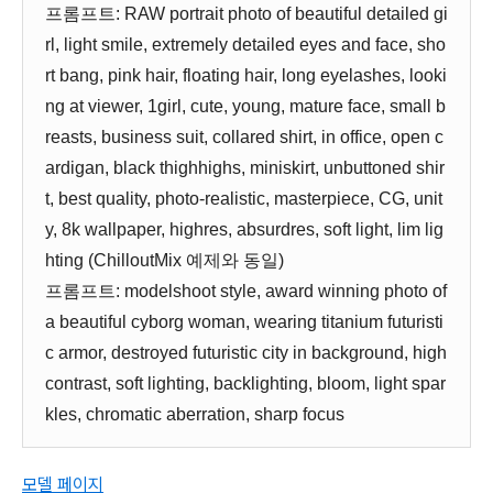
프롬프트: RAW portrait photo of beautiful detailed gi
rl, light smile, extremely detailed eyes and face, sho
rt bang, pink hair, floating hair, long eyelashes, looki
ng at viewer, 1girl, cute, young, mature face, small b
reasts, business suit, collared shirt, in office, open c
ardigan, black thighhighs, miniskirt, unbuttoned shir
t, best quality, photo-realistic, masterpiece, CG, unit
y, 8k wallpaper, highres, absurdres, soft light, lim lig
hting (ChilloutMix 예제와 동일)
프롬프트: modelshoot style, award winning photo of
a beautiful cyborg woman, wearing titanium futuristi
c armor, destroyed futuristic city in background, high
contrast, soft lighting, backlighting, bloom, light spar
kles, chromatic aberration, sharp focus
모델 페이지