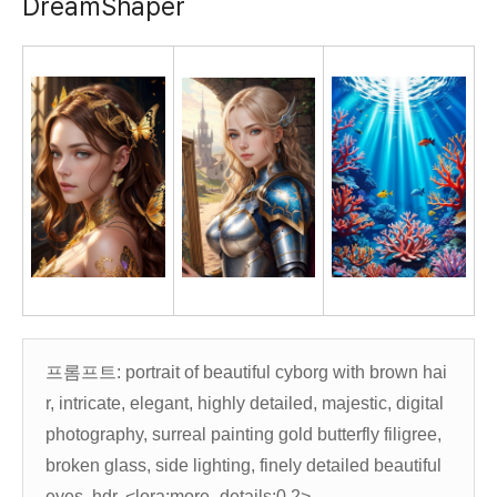
DreamShaper
프롬프트: portrait of beautiful cyborg with brown hai
r, intricate, elegant, highly detailed, majestic, digital
photography, surreal painting gold butterfly filigree,
broken glass, side lighting, finely detailed beautiful
eyes, hdr, <lora:more_details:0.2>