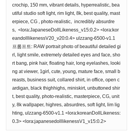
crochip, 150 mm, vibrant details, hyperrealistic, bea
utiful studio soft light, rim light, 8k, best quality, mast
erpiece, CG , photo-realistic, incredibly absurdre
s, <lora:JapaneseDollLikeness_v15:0.2> <lora:kor
eandolllikenessV20_v20:0.4> ulzzang-6500-v1.1
프롬프트: RAW portrait photo of beautiful detailed gi
rl, light smile, extremely detailed eyes and face, sho
rt bang, pink hair, floating hair, long eyelashes, looki
ng at viewer, 1girl, cute, young, mature face, small b
reasts, business suit, collared shirt, in office, open c
ardigan, black thighhighs, miniskirt, unbuttoned shir
t, best quality, photo-realistic, masterpiece, CG, unit
y, 8k wallpaper, highres, absurdres, soft light, lim lig
hting, ulzzang-6500-v1.1 <lora:koreanDollLikeness:
0.3> <lora:japanesedolllikenessV1_v15:0.2>