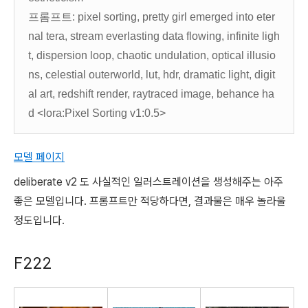
프롬프트: pixel sorting, pretty girl emerged into eter
nal tera, stream everlasting data flowing, infinite ligh
t, dispersion loop, chaotic undulation, optical illusio
ns, celestial outerworld, lut, hdr, dramatic light, digit
al art, redshift render, raytraced image, behance ha
d <lora:Pixel Sorting v1:0.5>
모델 페이지
deliberate v2 도 사실적인 일러스트레이션을 생성해주는 아주
좋은 모델입니다. 프롬프트만 적당하다면,
결과물은 매우 놀라울
정도입니다.
F222