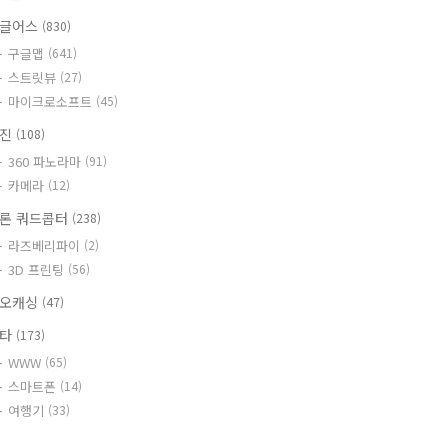
글어스
(830)
구글맵
(641)
스트릿뷰
(27)
마이크로소프트
(45)
사진
(108)
360 파노라마
(91)
카메라
(12)
론 쿼드콥터
(238)
라즈베리파이
(2)
3D 프린팅
(56)
오캐싱
(47)
기타
(173)
WWW
(65)
스마트폰
(14)
여행기
(33)