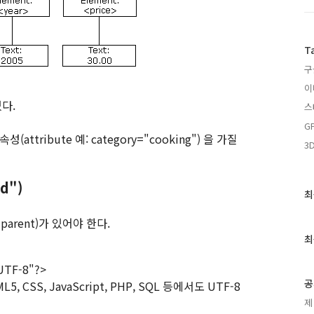
T
구
이
있다.
스
G
(attribute 예: category="cooking") 을 가질
3
d")
최
최
근
arent)가 있어야 한다.
글
과
최
인
기
UTF-8"?>
글
공
 CSS, JavaScript, PHP, SQL 등에서도 UTF-8
제