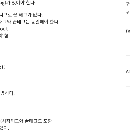
tag)가 있어야 한다.
구
구
아니므로 끝 태그가 없다.
태그와 끝태그는 동일해야 한다.
 out
페
F
 함.
이
스
북
트
위
터
t;
플
A
러
그
인
C
무방하다.
 (시작태그와 끝태그도 포함
있다.