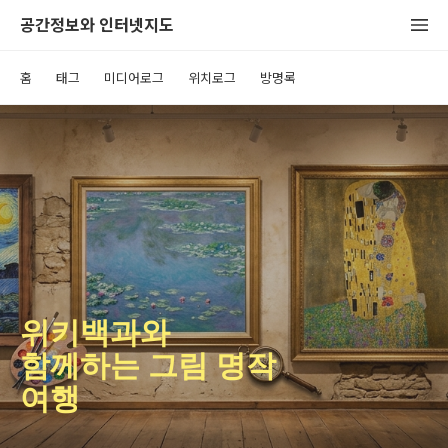
공간정보와 인터넷지도
홈
태그
미디어로그
위치로그
방명록
위키백과와
함께하는 그림 명작
여행