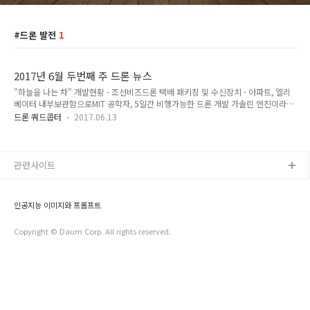
드론 발전
1
2017년 6월 두번째 주 드론 뉴스
"하늘을 나는 차" 개발현황 - 조선비즈드론 택배 패키징 및 수신장치 - 아파트, 엘리
베이터 내부보관함으로MIT 공학자, 5일간 비행가능한 드론 개발 가솔린 엔진이라고
Drone Hero Europe, 탑10 후보 선정네덜란드 드론을 사용하여 해상 풍력발전소
드론 쿼드콥터
2017.06.13
검사. 선박이 기지.미해군, 보잉과 함께 심해 드론 개발LIDAR for Drone 2017 컨퍼
런스, 프랑스전세계 농업용 드론 시장 분석 인텔 인공지능 드론 SnotBot, 고래등 해
양생물 보호 조사6/15 width="590" 북한 드론 침입은 우리나라 드론 규제 때문이
다.라트비아의 Aerones Ltd, 소방드론 개발.스웨덴, 심장 제세동기 운송 드론으로 인
관련사이트
명구조 가능성 테스트 블로터 뉴스캐나다 SkyX, 자동 충전스테이션 xStation 무제
한..
인공지능 이미지와 프롬프트
Copyright © Daum Corp. All rights reserved.