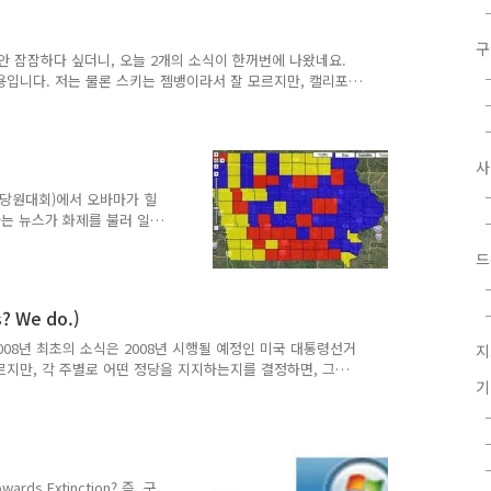
머리 선거지도를 삽입시켜 보
 나오는 즉시 이 지도에 반
구
일반 지도가 아니라서 삽입
칠동안 잠잠하다 싶더니, 오늘 2개의 소식이 한꺼번에 나왔네요.
하도록 하겠습니다. 참고로
용입니다. 저는 물론 스키는 젬뱅이라서 잘 모르지만, 캘리포
이 스키장으로 유명한가 봅니다. 하여튼, 이 지역의 강설상황
 지도로 만들었다고 합니다. 자세한 내용은 아래 본문을 읽어보시
그에 올렸던 기능이 몇가지 소개되어 있습니다. 지도를 간단하게
 등 입니다. 이 글들도 읽어보시길 바랍니다. 아래는 이 기
, 당원대회)에서 오바마가 힐
는 뉴스가 화제를 불러 일
 살고 있는 지역에서 흑인
드
 것 같습니다. 이 결과가
의 미국 대통령선거 지도라는
보시면 됩니다. 아래 그림
 We do.)
 카운티입니다. 들어가 보
이 모두 들어 있습니다. 밉
 2008년 최초의 소식은 2008년 시행될 예정인 미국 대통령선거
지
민, 푸른하늘
르지만, 각 주별로 어떤 정당을 지지하는지를 결정하면, 그
워지는 제도를 시행하는 것으로 알고 있습니다. 결국 대의원
 결정되는 것이고, 대의원들이 참여하는 최종 투표는 요식
기 전에 당원대회(Caucus)라는 게 열리는 모양인데, 아
우 중요한 이벤트라서 아주 관심이 높다고 하는데, 그 결과를
ards Extinction? 즉, 구