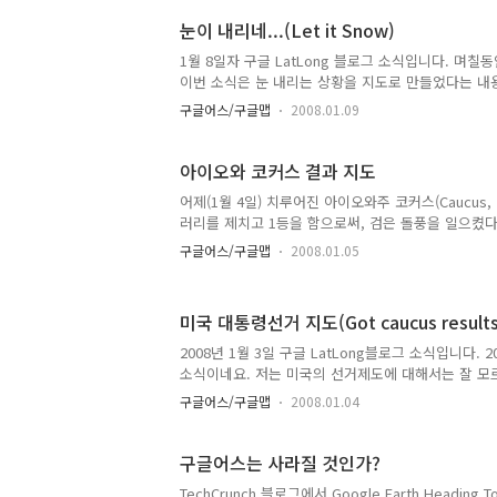
도는 선거구만 표시되어 있습니다. 뉴햄프셔 프라이
눈이 내리네...(Let it Snow)
려고 했으나 실패했습니다. 삽입만 된다면 선거결과가
영이 될 것이라고 생각했거든요. 그런데, 이 지도는 
1월 8일자 구글 LatLong 블로그 소식입니다. 며
되지 않는 것 같습니다. 결과가 나오면 이 글을 수정
이번 소식은 눈 내리는 상황을 지도로 만들었다는 내
아이..
니아와 네바다주 경계에 있는 타호(Tahoe) 호 주변
구글어스/구글맵
2008.01.09
을 Reno Gazette Journal이라는 사이트에서
면 됩니다. 아래 기사중에 예전에 LatLong 블로
삽입할 수 있는 기능, 그리고, 공동으로 사용하는 지도
아이오와 코커스 결과 지도
사에서 나온 지도를 삽입시켜..
어제(1월 4일) 치루어진 아이오와주 코커스(Caucus
러리를 제치고 1등을 함으로써, 검은 돌풍을 일으켰다
으키고 있습니다. 특히 미국 평균보다 백인이 더 많이
구글어스/구글맵
2008.01.05
이 승리를 했다는 사실은 정말 의외라고 생각하고 있는
지도로 나왔습니다. 엊그제 구글 LatLong 블로그
소식에서 말씀 드린 아이오와주 당원대회 지도를 눌러
미국 대통령선거 지도(Got caucus results?
이 민주당 선거결과인데요, 파란색이 오바마가 승리한
시면, 단순히 지도 뿐만 아니라, 득표수, 관련 뉴스 등
2008년 1월 3일 구글 LatLong블로그 소식입니다.
상 힐러리가 3등을 했다니 기분이 좋습니다! ㅎㅎㅎ 
소식이네요. 저는 미국의 선거제도에 대해서는 잘 모
주 전체의 표가 해당 정당을 지지하는 대의원들로 채
구글어스/구글맵
2008.01.04
선거만 거치면 실질적으로 누가 차기 대통령이 될지는
행위로 알고 있습니다. 어떤 정당을 지원하는지를 결정하
이오와주의 결과가 향후의 결과를 짐작할 수 있는 매
구글어스는 사라질 것인가?
알아볼 수 있도록 구글맵에서 아이오와주 당..
TechCrunch 블로그에서 Google Earth Heading Tow