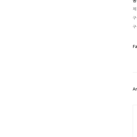
공
제
구
구
페
F
이
스
북
트
위
터
플
A
러
그
인
C