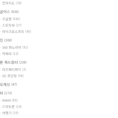
전자지도
(78)
글어스
(830)
구글맵
(641)
스트릿뷰
(27)
마이크로소프트
(45)
사진
(108)
360 파노라마
(91)
카메라
(12)
론 쿼드콥터
(238)
라즈베리파이
(2)
3D 프린팅
(56)
오캐싱
(47)
기타
(173)
WWW
(65)
스마트폰
(14)
여행기
(33)