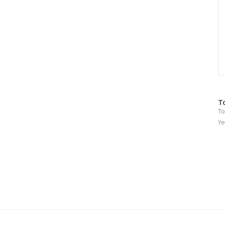
방
T
To
문
자
Ye
수