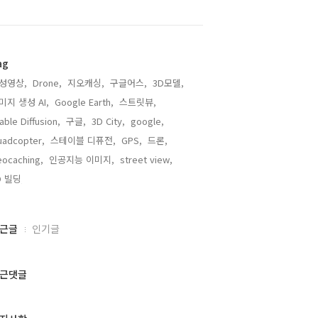
ag
성영상,
Drone,
지오캐싱,
구글어스,
3D모델,
미지 생성 AI,
Google Earth,
스트릿뷰,
able Diffusion,
구글,
3D City,
google,
adcopter,
스테이블 디퓨전,
GPS,
드론,
ocaching,
인공지능 이미지,
street view,
D 빌딩,
근글
인기글
근댓글