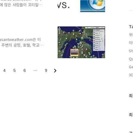
글에 많은 사람들이 꼬리말을
논지는, 얼마전 구글맵에 지형
는 바와 같이 구글맵
기능을 하나씩 흡수하고 있어, 결
T
라서게 되면 구글어스가 사
ogle Earht)는 구글이
위
월 키홀(Keyhole)이란
ntweather.com은 미
이
주변의 공항, 호텔, 학교
둔 매쉬업을 운영하고 있습니
St
속하시면 다음과 같은 그림을 보
Qu
있는데요, 아이콘 위에 마우스
Ge
의 영상이 나타납니다.
4
5
6
···
9
데, 맑은서울 라이브캠, 전남
3
적으로 웹캠이 설치된 곳이
라는 ..
최
최
근
글
과
최
인
기
글