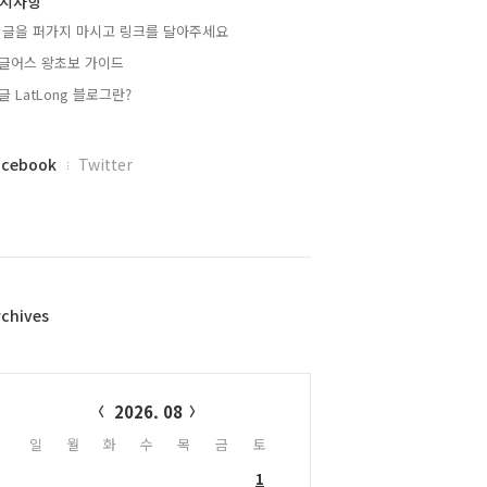
지사항
 글을 퍼가지 마시고 링크를 달아주세요
글어스 왕초보 가이드
글 LatLong 블로그란?
acebook
Twitter
rchives
alendar
2026. 08
일
월
화
수
목
금
토
1