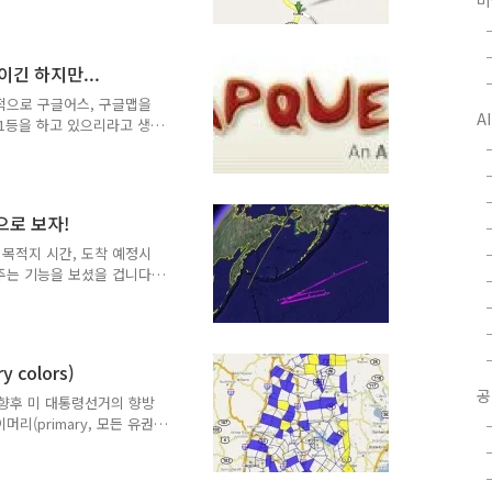
미
 다른 분이 댓글로 달아주셔
talia, canada, mexico,
라로 연결됩니다. 결국, 구글맵에
이긴 하지만...
라는 것이구요, 무시된다고 볼만
미국에 Korea..
적으로 구글어스, 구글맵을
A
1등을 하고 있으리라고 생
구글맵의 점유율이 매우 빠르
)는 전세계적으로도 인터넷지도
 맵퀘스트를 보면서 신기해했
ine)의 자회사입니다. 지금은
원으로 보자!
는 엄청 잘 나갔던 통신회사
로 연결해서 동호회 게시판
 목적지 시간, 도착 예정시
의 천리안이나 하이텔과 비
주는 기능을 보셨을 겁니다.
오지 않아 불만입니다만, 그
 잠깐이라도 상상의 나래를
log의 글에서 여러 비행기들의
있는 사이트를 발견했습니다.
colors)
관제관들에게 비행기의 현재위
공
비행기의 현재위치를 알 수
. 향후 미 대통령선거의 향방
순한 현재위치 뿐..
머리(primary, 모든 유권
트가 공개되었다는 소식입니
 오늘 오전중에 알 수 있다
요. 아래 본문에 있는 지