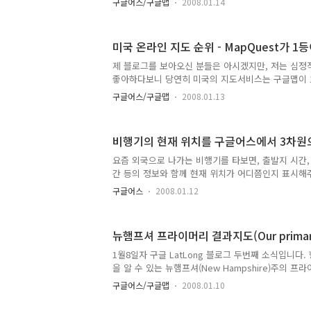
구글어스/구글맵
2008.01.14
민국, 한국 모두 나오는데 무시라뇨... 원글쓰신분과
서 china, japan, vietnam,laos, england, france, i
chad, egypt, brasil 등등 입력해 봤더니 그 나
미국 온라인 지도 순위 - MapQuest가 1등
서 우리나라는 Korea가 아니라 South Korea이
한 충분한 이유가 될 수 있을 것 같습니다. 대신어쨌든, 
제 블로그를 보아오신 분들은 아시겠지만, 저는 심정
좋아하다보니 당연히 미국의 지도서비스는 구글맵이 
각했었습니다. 하지만, 1등은 맵퀘스트이며, 2등인 
구글어스/구글맵
2008.01.13
게 상승하고 있다고 합니다. 맵퀘스트(MapQuest
를 거의 처음 시작한 사이트입니다. 거의 10년전에
던 기억이 납니다. 맵퀘스트는 AOL(America On L
비행기의 현재 위치를 구글어스에서 3차
구글에 눌려 거의 명맥만 유지하는 수준이지만, 한때
였습니다. 인터넷이 본격적으로 활용되기 전, 모뎀으
요즘 외국으로 나가는 비행기를 타보면, 출발지 시간,
에 접속해서 글을 읽고, 채팅을 하던 시절, 우리나라
간 등의 정보와 함께 현재 위치가 어디쯤인지 표시해
슷한 ..
저 같이 지도를 좋아하는 사람에겐 상세한 지도가 나
구글어스
2008.01.12
래도 지도에 비행기 위치를 표시해주는 기능을 보며
펼 수는 있어 좋습니다. 그런데, Google Earth B
현재 위치를 구글어스(Google Earth)에서 볼 수 
뉴햄프셔 프라이머리 결과지도(Our primary 
fboweb.com이라는 사이트인데요, 원래는 비행 
치를 알려주는 서비스를 하는 회사인데, 일반인들도 
1월8일자 구글 LatLong 블로그 두번째 소식입니다
있습니다. (최신 비행기 사고 소식도 나오는군요.) 단
을 알 수 있는 뉴햄프셔(New Hampshire)주의 프라이
자가 참여하는 선거)의 결과를 알수 있는 지도사이
구글어스/구글맵
2008.01.10
다. 뉴햄프셔 프라이머리의 결과는 우리나라 시간으로
고 알고 있는데, 아직까지는 선거결과가 나오지 않았네