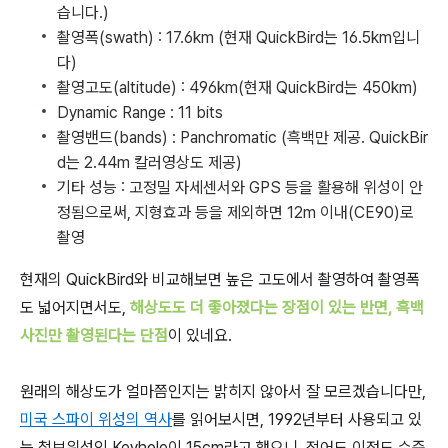
습니다.)
촬영폭(swath) : 17.6km (현재 QuickBird는 16.5km입니
다)
촬영고도(altitude) : 496km(현재 QuickBird는 450km)
Dynamic Range : 11 bits
촬영밴드(bands) : Panchromatic (흑백만 제공. QuickBir
d는 2.44m 칼러영상도 제공)
기타 성능 : 고정밀 자세센서와 GPS 등을 활용해 위성이 안
정됨으로써, 지형효과 등을 제외하면 12m 이내(CE90)로
촬영
현재의 QuickBird와 비교해보면 높은 고도에서 촬영하여 촬영폭
도 넓어지면서도,
해상도도 더 좋아졌다는 장점이 있는 반면, 흑백
사진만 촬영된다는 단점
이 있네요.
원래의 해상도가 얼마쯤인지는 밝히지 않아서 잘 모르겠습니다만,
미국 스파이 위성의 역사
를 읽어보시면, 1992년부터 사용되고 있
는 첩보위성인 Keyhole이 15cm라고 했으니, 적어도 이정도 수준