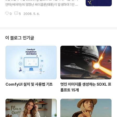
지 하나 만들자고 하던 생각이 나네요. 요즘 초등학생들은 지리에 대해 어떻게
얀마(버어마)에 엄청난 싸이클론(태풍)이 발생하여 1만 5
공..
천여명이 사망하였고 3천여명이 실종되었다는 뉴스가 나
0
5
2008. 5. 6.
왔습니다.(참고 MBC 뉴스) 이번 싸이클론으로 인한 인명
피해는 2004년 인도양을 강타한 쓰나미 때에 버금가는 것
이라고 하고 있으며, 폐쇄적인 미얀마의 군사정권도 공개
적으로 국제사회에 도움을 요청하고 있다고 합니다. 유엔
상용위성 응용프로그램 교육연구기관(UNOSAT : 번역이
이 블로그 인기글
잘됐는지 모르겠습니다)은 이러한 미얀마의 싸이클론 피해
를 널리 알리기 위해 여러가지 지도를 제작하여 배포하고
있는데, 이번엔 싸이클론의 진행경로와 홍수 범위 등의 자
료를 구글어스 KML로 제공하였다는 내용입니다. 아래는
싸이클론 나르기스(Nargis)의 진행경..
ComfyUI 설치 및 사용법 기초
멋진 이미지를 생성하는 SDXL 프
롬프트 15개