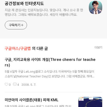
공간정보와 인터넷지도
지금 제 관심사는 인공지능입니다. 맞습니다. 개나 소나 중 한
명입니다. 그래도 배워보겠습니다. 세상이 바뀔테니까요.
구독하기
더보기
구글어스/구글맵
의 다른 글
구글, 지리교육용 사이트 개설(Three cheers for teache
rs)
글 내용
5월 6일자 구글 LatLong블로그 소식입니다. 미국에서는 5월 첫째 화요일이
스승의 날(National Teacher Day)인 모양입니다. 그럼 어제겠군요. 하여튼,
스승의 날을 맞아, 새로운 지리 교육용 웹사이트를 개설하였다는 소식, 지리 혹
0
4
2008. 5. 7.
은 공간정보 관련 선생님들도 구글 선생님 커뮤니티에 함께 할 수 있다는 내용
등이 들어 있습니다. 아래는 공간정보 교육용 웹사이트를 뒤적거리다가 찾아낸
포스터입니다. 출력해서 교실에 붙여두는 용도입니다. 눌러보시면 원본을 보실
미얀마의 사이클론(태풍) 피해 KML
수 있고요, 여기 들어가 보시면 다른 포스터들도 보실 수 있습니다. 이 사이트들
글 내용
을 보다보니... 제가 오래전 근무하던 회사에서 학생들용으로 GIS 교육용 패키
5월 5일자 구글 LatLong 블로그 소식입니다. 며칠 전 미