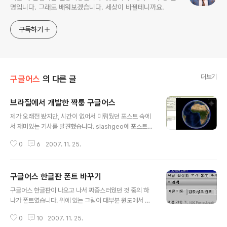
명입니다. 그래도 배워보겠습니다. 세상이 바뀔테니까요.
구독하기
더보기
구글어스
의 다른 글
브라질에서 개발한 짝퉁 구글어스
글 내용
제가 오래전 봤지만, 시간이 없어서 미뤄뒀던 포스트 속에
서 재미있는 기사를 발견했습니다. slashgeo에 포스트된
글인데, NASA에서 개발한 NWW(NASA World Wind)
0
6
2007. 11. 25.
코드를 이용하여, 브라질에서 Geoportal 3D라는 가상
지구 어플리케이션을 개발했다는 내용이었습니다. 현재 2,
700 개의 도시에 대하여 상세한 도로지도가 들어 있으며,
구글어스 한글판 폰트 바꾸기
600여개의 도시에는 정사사진이 포함되어 있다는 내용도
글 내용
있고요. 아무 생각없이 링크를 따라가, Earth Is Squre 라
구글어스 한글판이 나오고 나서 짜증스러웠던 것 중의 하
는 블로그를 보자 깜짝 놀랬습니다. 아래 그림을 발견했기
나가 폰트였습니다. 위에 있는 그림이 대부분 윈도에서 실
때문입니다. 뭔가 다르기는 하지만, 구글어스와 너무 흡사
행될 때의 폰트인데, 두껍고 촌스럽죠. 그나마 해상도가 높
하지 않습니까? 브라질의 Geoportal이라는 사이트에 들
0
10
2007. 11. 25.
은 모니터니 다행이지 해상도를 낮추면 정말 정말 짜증스