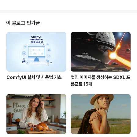
어가 보시면 2D 인터넷지도도 있고, 위의 프로그램을 다운
럽습니다. 그런데, 오늘 Another World의 slowhand님
로..
께서 올리신 포스트에서 구글어스 폰트를 바꾸는 방법이
있다는 것을 보고 직접 해봤습니다. slowhand 님에 따르
면 "구글어스는 폰트폴더에서 한글폰트를 이름순으로 정렬
이 블로그 인기글
한 후 첫번째 한글폰트를 사용하는 것 같"다고 하시네요.
그러니까, 윈도가 설치된 폴더 밑에 있는 fonts 폴더(예:
c:\windows\fonts)속에 들어가서 원하는 폰트의 이름을
가나다 순으로 가장 앞에 오도록 이름만 바꿔주면 그 폰트
가 구글어스를 ..
ComfyUI 설치 및 사용법 기초
멋진 이미지를 생성하는 SDXL 프
롬프트 15개