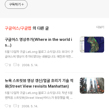
구독하기
더보기
구글어스/구글맵
의 다른 글
구글어스 영상추가(Where in the world i
s...)
글 내용
5월 13일자 구글 LatLong 블로그 소식입니다. 또다시 구
글어스에 영상이 추가되었다는 내용입니다. 예전과 마찬가
지로 퀴즈 형태로 내용이 구성되어 있어, 따로 번역은 하지
0
0
2008. 5. 14.
않았습니다. DIgital Earth Blog 및 Google Earth Blo
g에 일부 답이 올라와 있는데, 주로 미국, 포르투칼, 이탈리
아, 오스트랠리아 등이 갱신된 것 같습니다. 대충 살펴보니
뉴욕 스트릿뷰 영상 갱신/얼굴 흐리기 기술 적
우리나라 지역엔 영상 업데이트가 없는 것 같습니다. 하지
만, 혹시 확인하고 싶으시다면, 제가 예전에 올린 "구글어
용(Street View revisits Manhattan)
글 내용
스 영상추가지역 확인방법"이라는 글을 읽어보시기 바랍니
5월 12일자 구글 LatLong 블로그 소식입니다. 작년 5월
다. 참고로 아래는 올해 4월 1일날 우리나라 지역에 추가된
맨처음 스트릿뷰(Street View)서비스가 등장했을 때, 샌
지역을 보인 그림입니다.노란색은 고해상도 영상이 추가된
프랜시스코, 뉴욕, 라스 베이거스, 마이애미, 덴버 등 5개
곳이고, 초록색은 2.5미터 영상이 추가된 곳입니다. 민..
0
2
2008. 5. 14.
도시를 대상으로 하였는데, 이중 뉴욕 지역의 스트릿뷰 영