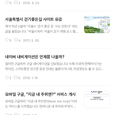
0
2
2010. 4. 23.
도가 아닌, 대화식으로 정보를 확인할 수 있는 지도를 말합
니다. 제가 지도를 잘 활용한 뉴스의 예로 들고 싶은 뉴스를
하나 소개시켜드리겠습니다. (via Google Maps Mani
서울특별시 걷기좋은길 사이트 유감
a)워싱턴포스트(Washington Post) 지에서 나온 "Rapi
글 내용
st's trail spans four states, 13 years"라는 기사입니
제가 작년 6월에 "서울시 '걷기 좋은 길' 지도 만든다" 라는
다. 13년간 4개주에 걸친 강간범의 행적을 다룬 기사입니
글을 올렸습니다. "서울시에서 '서울의 걷기 여행 코스'를 1
다. 아래는 기사 왼쪽에 있는 "Locations"를 눌렀을 때 나
00개 가량 선정"해서 지도로 제작해 온라인 상으로 제공한
오는 화면입니다. 1996년부터 현재까지 이 강간범(현재
5
6
2011. 3. 30.
다는 내용이었습니다. 정확히는 모르겠지만, 작년 말이나
신원이 밝혀지지 않은 상태입니다..
올해 초 쯤 이 지도가 만들어 진 것 같습니다. (저는 벌써 여
러번 접속을 했었습니다.) 아래 그림과 같이 서울 생태정보
네이버 내비게이션은 언제쯤 나올까?
시스템에 들어가신 후, 오른쪽 위에 있는 "서울특별시 걷고
글 내용
싶은 길"을 누르고 들어가시면 직접 보실 수 있습니다. 제
얼마전 구글에서 구글 내비게이션을 선보였습니다. 비록 미국에 한해서이기는
작된 걷고싶은 길은 생태정보시스템에서 추천하는 생태탐
하지만, 스마트폰만 있으면 음성 안내는 물론이거니와, 위성영상도 볼 수 있고,
방 지역(파란 네모로 친 부분)과 아무런 관련이 없습니다.
실시간 교통정보도 활용할 수 있으며, 심지어는 거리의 모습을 360도로 둘러볼
한마디로 따로따로 움직입니다. 왜 이런 일이 발생했는지
2
0
2010. 1. 19.
수 있는 스트리트뷰(Street View)까지 모두 이용할 수 있습니다. 이 구글 내비
에 대해서는 단순한 시스템 문제도 아니고 제가 잘 모르기
게이션을 사용하려면 스마트폰 하나만 있으면 됩니다. 현재는 모토롤라에서 개
때문에 넘어가기로 ..
발한 드로이드(Droid)와 얼마전 나온 구글 스마트폰인 넥서스 원(Nexus On
모바일 구글, "지금 내 주위엔?" 서비스 개시
e)에서만 사용되지만, 어쨌든 이런 전화기를 한 대 구입하면 그냥 내비게이션은
글 내용
공짜로 이용할 수 있습니다. 이렇게 되니 가민(Garmin)이나 톰톰(Tomtom)
모바일 구글에서 "지금 내 주위엔?(Near me now)"이라
과 같은 전문 업체들이 큰 타격을 받았고, 그날로 주가가 큰폭으로 하락하는 일
는 서비스를 시작했습니다. 한마디로 내 주위에 무엇이 있
이..
는지를 알아볼 수 있는 서비스입니다. 이 서비스는 현재 아