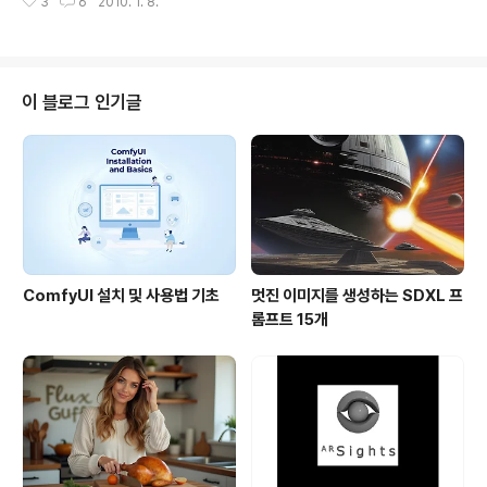
3
6
2010. 1. 8.
이폰(iPhone)과 안드로이드(Android)폰에서만 사용할
수 있습니다. 다만 우리나라에선 영문판으로 접속해야만
보실 수 있습니다. 제가 가지고 있는 윈도모바일 기반의 오
즈 옴니아(SPH-M7350)에서는 안되더군요. 사용하는 방
법은 간단합니다. www.google.com에 접속해서 검색창
이 블로그 인기글
아래에 있는 "Near me now" 링크를 누르면 됩니다. 자
세한 내용은 구글모바일공식블로그에서 볼 수 있습니다.
이 서비스를 만든 목적은 첫번째, "주변 정보를 간단히, 빠
르게 찾을 수 있도록 하자"는 것이라고 합니다. 예를 들어
식당에 ..
ComfyUI 설치 및 사용법 기초
멋진 이미지를 생성하는 SDXL 프
롬프트 15개