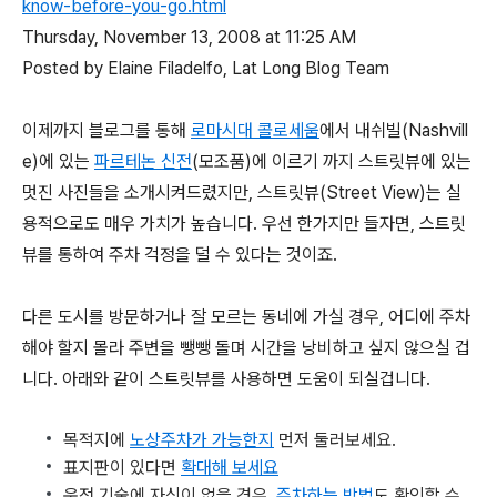
know-before-you-go.html
Thursday, November 13, 2008 at 11:25 AM
Posted by Elaine Filadelfo, Lat Long Blog Team
이제까지 블로그를 통해
로마시대 콜로세움
에서 내쉬빌(Nashvill
e)에 있는
파르테논 신전
(모조품)에 이르기 까지 스트릿뷰에 있는
멋진 사진들을 소개시켜드렸지만, 스트릿뷰(Street View)는 실
용적으로도 매우 가치가 높습니다. 우선 한가지만 들자면, 스트릿
뷰를 통하여 주차 걱정을 덜 수 있다는 것이죠.
다른 도시를 방문하거나 잘 모르는 동네에 가실 경우, 어디에 주차
해야 할지 몰라 주변을 뺑뺑 돌며 시간을 낭비하고 싶지 않으실 겁
니다. 아래와 같이 스트릿뷰를 사용하면 도움이 되실겁니다.
목적지에
노상주차가 가능한지
먼저 둘러보세요.
표지판이 있다면
확대해 보세요
운전 기술에 자신이 없을 경우,
주차하는 방법
도 확인할 수