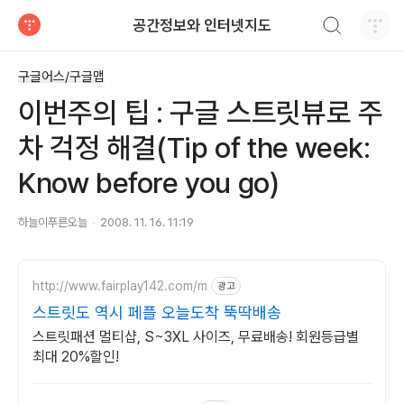
검색하기
공간정보와 인터넷지도
티스토리
구글어스/구글맵
이번주의 팁 : 구글 스트릿뷰로 주
차 걱정 해결(Tip of the week:
Know before you go)
하늘이푸른오늘
2008. 11. 16. 11:19
http://www.fairplay142.com/m
광고
스트릿도 역시 페플 오늘도착 뚝딱배송
스트릿패션 멀티샵, S~3XL 사이즈, 무료배송! 회원등급별
최대 20%할인!