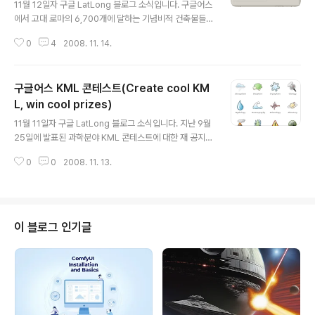
rth)
11월 12일자 구글 LatLong 블로그 소식입니다. 구글어스
에서 고대 로마의 6,700개에 달하는 기념비적 건축물들을
탐방할 수 있게 되었다는 내용입니다. 이 모델은 이탈리아
0
4
2008. 11. 14.
건축가 Italo Gismondi가 생전에 제작한 석고모델을 기
반으로, 버지니아 대학과 캘리포니아 대학이 디지털 버전
으로 다시 제작했다는데, 버지니아 대학교 고대인문학 첨
구글어스 KML 콘테스트(Create cool KM
단 기술 연구소(IATH : Institute for Advanced Tech
nology in the Humanities)의 로마 재탄생(Rome Re
L, win cool prizes)
글 내용
born) 모델을 기반으로 제작되었다고 합니다. (추가 : 11/1
11월 11일자 구글 LatLong 블로그 소식입니다. 지난 9월
6) Museo della Civiltà Romana라는 박물관에 가면
25일에 발표된 과학분야 KML 콘테스트에 대한 재 공지입
석고 모델을 볼 수 있다고 합니다. Plastico di Roma im
니다. 과학분야 KML 콘테스트는 과학자, 선생님, 학생 들
per..
0
0
2008. 11. 13.
이 제작한 멋진 KML 콘텐츠를 공유하고, 구글어스를 과학
및 교육 분야에 널리 활용할 수 있도록 홍보하기 위한 목적
입니다. 참가대상은 제한이 없기 때문에 우리나라에서도
지원할 수 있지만, 아직까지 KML을 알고 있는 분... 그것도
전문분야에 종사하는 분들이 KML을 알고 계실 분이 많지
이 블로그 인기글
않아 지원하실 분은 없을 것 같네요. 혹시 관심 있는 분이
계시다면 존베일리의 과학창고를 방문하셔서 여러가지 좋
은 예제를 둘러보시면 도움이 될 것 같습니다. 민, 푸른하늘
==== http://google-latlong.blogspot.c..