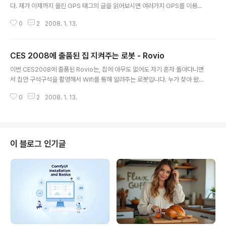
다. 제가 이제까지 올린 GPS 태그의 글을 읽어보시면 여러가지 GPS를 이용한
어플리케이션을 보실 수 있습니다. 오늘도 그동안 나왔던 몇가지 GPS 관련 뉴
0
2
2008. 1. 13.
스를 정리해 보겠습니다. 제일 먼저 세계적인 등반가인 허영호 단장님이 GPS
가 '생명의 나침반'이라고 필요성을 강조했다는 내용입니다.(스포츠한국, 07/1
2/5) 올해 에베레스트를 단독으로 등반하면서 가먼(Garmin 이겠죠.)사의 GP
CES 2008에 출품된 집 지켜주는 로봇 - Rovio
S를 가지고 가서 등반한 궤적을 그대로 기록했다고 합니다. GPS는 위치정보는
글 내용
물론 현재시간, 고도, 방향을 알려주는 나침반 기능까지 있고, 갑자기 날씨가 나
이번 CES2008에 출품된 Rovio는, 집에 아무도 없어도 자기 혼자 돌아다니면
빠져 길을 잃었을 때도 갔던 길을 그대로 되돌아올 수 있는 궤적 기능이 있어 그
서 집안 구석구석을 촬영해서 Wifi를 통해 알려주는 로봇입니다. 누가 찾아 왔
야..
는지, 강아지는 혼자 잘 노는지 관찰할 수 있습니다. 기본적으로 웹캠이 달려있
0
2
2008. 1. 13.
고, 마이크도 하나 달려있으며, 바퀴가 3개 달려 360도로 회전할 수 있습니다.
아래 사진이 Rovio인데, 위에 튀어 나온 것이 카메라로서, 완전히 낮출 수도 있
고, 높이 쳐 들 수도 있습니다. 무엇보다 흥미를 끄는 건, NorthStar라는 마이
크로 GPS시스템인데, 자세히 설명되어 있지는 않지만, 천장에에 빛 같은 걸 비
추어 표시를 하고, 로봇이 이를 보면서 자신의 위치를 찾는 방식이라고 합니다.
이 블로그 인기글
(물론 원래의 GPS와는 아무런 관련 없는 기술입니다) 아무도 없는..