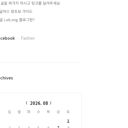
 글을 퍼가지 마시고 링크를 달아주세요
글어스 왕초보 가이드
글 LatLong 블로그란?
acebook
Twitter
rchives
alendar
2026. 08
일
월
화
수
목
금
토
1
2
3
4
5
6
7
8