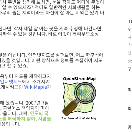
회사 주변을 생각해 보시면, 눈을 감아도 어디에 무엇이
 알 수 있으시죠? 적어도 일반적인 사회생활을 하는
아무리 좁은 지역이라도 자신이 잘 아는 지역은 있기 마
T
다면, 각자 제일 잘 아는 곳을 계속 수정해 나간다면,
위
작하실 수 있을 것입니다. 바로 이것이 크라우드소싱
지
스
인
것은 아닙니다. 인터넷지도를 살펴보면, 어느 한구석에
려있을 것입니다. 이런 방식으로 정보를 수집하여 지도
St
 할 수 있죠.
구
처음부터 지도를 제작하고자
의 인터넷지도
에서 소개시켜
소개시켜드린
WikiMapia
가
최
최
근
글
왔습니다. 2007년 7월
과
, 구글어스 책임자인 마이
최
 나옵니다. 대략,
인도의 국
인
를 허락하지 않아, 사람들
기
내용입니다.
글
공