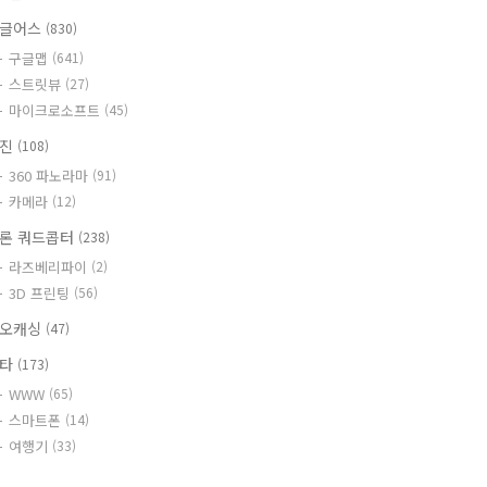
글어스
(830)
구글맵
(641)
스트릿뷰
(27)
마이크로소프트
(45)
사진
(108)
360 파노라마
(91)
카메라
(12)
론 쿼드콥터
(238)
라즈베리파이
(2)
3D 프린팅
(56)
오캐싱
(47)
기타
(173)
WWW
(65)
스마트폰
(14)
여행기
(33)