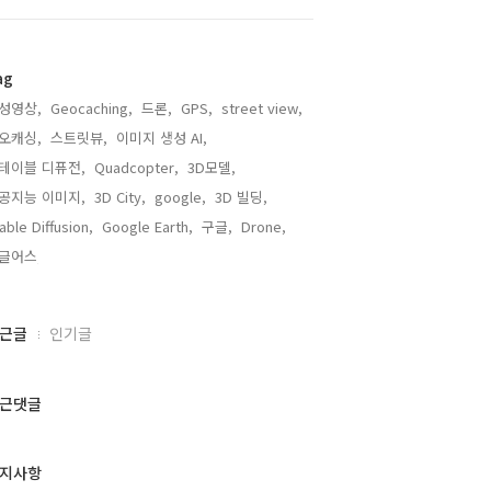
ag
성영상,
Geocaching,
드론,
GPS,
street view,
오캐싱,
스트릿뷰,
이미지 생성 AI,
테이블 디퓨전,
Quadcopter,
3D모델,
공지능 이미지,
3D City,
google,
3D 빌딩,
able Diffusion,
Google Earth,
구글,
Drone,
글어스,
근글
인기글
근댓글
지사항