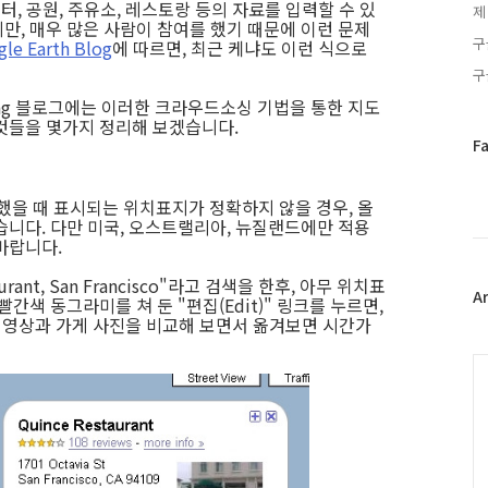
터, 공원, 주유소, 레스토랑 등의 자료를 입력할 수 있
제
만, 매우 많은 사람이 참여를 했기 때문에 이런 문제
구
le Earth Blog
에 따르면, 최근 케냐도 이런 식으로
구
Long 블로그에는 이러한 크라우드소싱 기법을 통한 지도
것들을 몇가지 정리해 보겠습니다.
페
F
이
스
했을 때 표시되는 위치표지가 정확하지 않을 경우, 올
북
습니다. 다만 미국, 오스트랠리아, 뉴질랜드에만 적용
트
바랍니다.
위
터
urant, San Francisco"라고 검색을 한후, 아무 위치표
플
A
간색 동그라미를 쳐 둔 "편집(Edit)" 링크를 누르면,
러
뷰 영상과 가게 사진을 비교해 보면서 옮겨보면 시간가
그
인
C