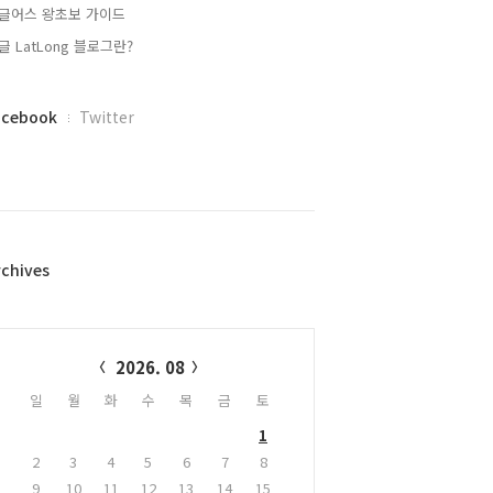
글어스 왕초보 가이드
글 LatLong 블로그란?
acebook
Twitter
rchives
alendar
2026. 08
일
월
화
수
목
금
토
1
2
3
4
5
6
7
8
9
10
11
12
13
14
15