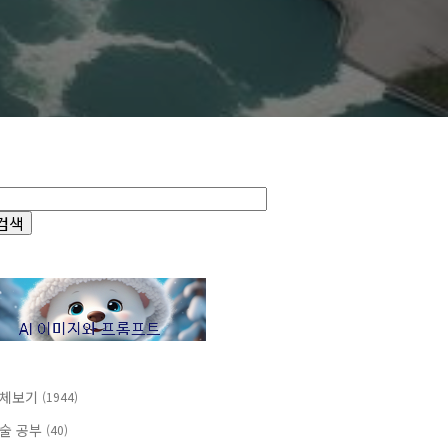
체보기
(1944)
술 공부
(40)