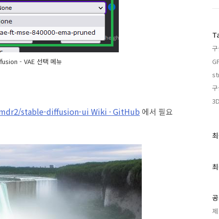
T
구
iffusion - VAE 선택 메뉴
G
st
구
3D
cmdr2/stable-diffusion-ui Wiki · GitHub
에서 필요
최
최
근
글
과
최
인
기
글
공
제