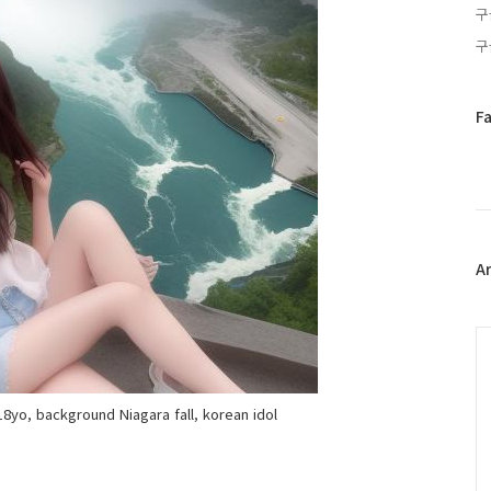
구
구
페
F
이
스
북
트
위
터
플
A
러
그
인
C
, 18yo, background Niagara fall, korean idol