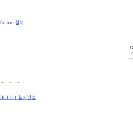
ffusion 설치
방
T
To
문
자
Ye
수
MATIC1111 설치방법