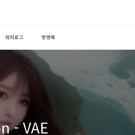
위치로그
방명록
on - VAE