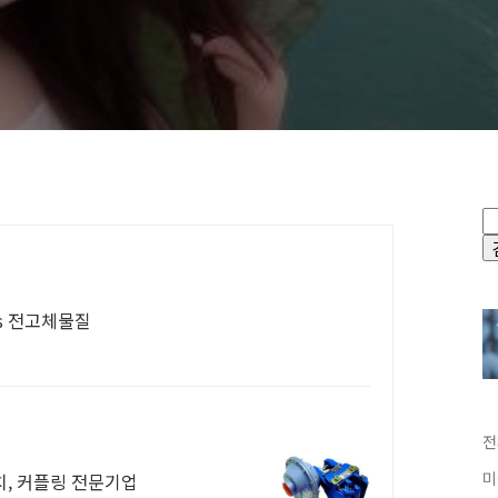
ials 전고체물질
전
미
클러치, 커플링 전문기업