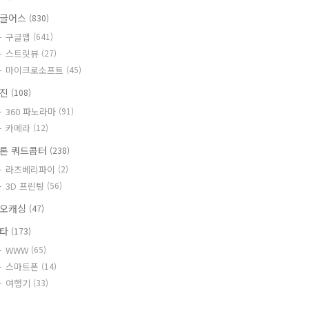
글어스
(830)
구글맵
(641)
스트릿뷰
(27)
마이크로소프트
(45)
사진
(108)
360 파노라마
(91)
카메라
(12)
론 쿼드콥터
(238)
라즈베리파이
(2)
3D 프린팅
(56)
오캐싱
(47)
기타
(173)
WWW
(65)
스마트폰
(14)
여행기
(33)